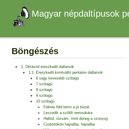
Magyar népdaltípusok p
Böngészés
1. Oktávról ereszkedő dallamok
1.1. Ereszkedő kvintváltó pentaton dallamok
6 vagy kevesebb szótagú
7 szótagú
8 szótagú
9 szótagú
10 szótagú
Fekete föld termi a jó búzát
Leszedik a szőlőt nemsokára
Hallod, rózsám, mint donog a szúnyog
Csütörtökön hajnalba, hajnalba