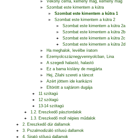
Vékony cérna, kemény mag, kemény mag
Szombat este kimentem a kútra
Szombat este kimentem a kútra 1
Szombat este kimentem a kútra 2
Szombat este kimentem a kútra 2a
Szombat este kimentem a kútra 2b
Szombat este kimentem a kútra 2c
Szombat este kimentem a kútra 2d
Ha meghalok, levélbe íratom
Ezernyolcszáznegyvennyolcban, Lina
A szegedi halastó, halastó
Ez a barna kislány de megjárta
Hej, Zilahi szereti a táncot
Azért jöttem ide karikázni
Eltörött a sajtárom dugája
11 szótagú
12 szótagú
13-14 szótagú
1.2. Ereszkedő pásztordalok
1.3. Ereszkedő moll népies műdalok
2. Ereszkedő dúr dallamok
3. Pszalmodizáló stílusú dallamok
4. Sirató stílusú dallamok