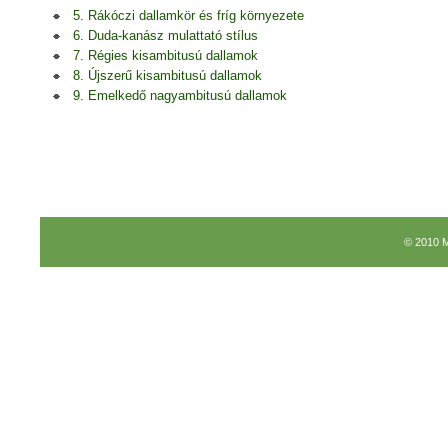
5. Rákóczi dallamkör és fríg környezete
6. Duda-kanász mulattató stílus
7. Régies kisambitusú dallamok
8. Újszerű kisambitusú dallamok
9. Emelkedő nagyambitusú dallamok
© 2010 M