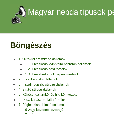
Magyar népdaltípusok p
Böngészés
1. Oktávról ereszkedő dallamok
1.1. Ereszkedő kvintváltó pentaton dallamok
1.2. Ereszkedő pásztordalok
1.3. Ereszkedő moll népies műdalok
2. Ereszkedő dúr dallamok
3. Pszalmodizáló stílusú dallamok
4. Sirató stílusú dallamok
5. Rákóczi dallamkör és fríg környezete
6. Duda-kanász mulattató stílus
7. Régies kisambitusú dallamok
6 vagy kevesebb szótagú