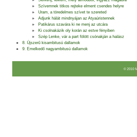
Szívemnek titkos rejteke elment csendes helyre
Uram, a töredelmes szívet te szereted
Adjunk hálát mindnyájan az Atyaúristennek
Patikárus szavára ki ne menj az utcára
Ki csolnakázik oly korán az estve fényiben
Szép Lenke, vár a part fölött csónakján a halász
8. Újszerű kisambitusú dallamok
9. Emelkedő nagyambitusú dallamok
© 2010 M