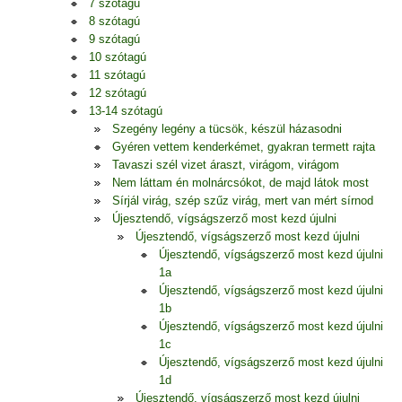
7 szótagú
8 szótagú
9 szótagú
10 szótagú
11 szótagú
12 szótagú
13-14 szótagú
Szegény legény a tücsök, készül házasodni
Gyéren vettem kenderkémet, gyakran termett rajta
Tavaszi szél vizet áraszt, virágom, virágom
Nem láttam én molnárcsókot, de majd látok most
Sírjál virág, szép szűz virág, mert van mért sírnod
Újesztendő, vígságszerző most kezd újulni
Újesztendő, vígságszerző most kezd újulni
Újesztendő, vígságszerző most kezd újulni
1a
Újesztendő, vígságszerző most kezd újulni
1b
Újesztendő, vígságszerző most kezd újulni
1c
Újesztendő, vígságszerző most kezd újulni
1d
Újesztendő, vígságszerző most kezd újulni