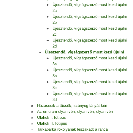
Újesztendő, vígságszerző most kezd újulni
2a
Újesztendő, vígságszerző most kezd újulni
2b
Újesztendő, vígságszerző most kezd újulni
2c
Újesztendő, vígságszerző most kezd újulni
2d
Újesztendő, vígságszerző most kezd újulni
Újesztendő, vígságszerző most kezd újulni
3a
Újesztendő, vígságszerző most kezd újulni
3b
Újesztendő, vígságszerző most kezd újulni
3c
Újesztendő, vígságszerző most kezd újulni
3d
Házasodik a tücsök, szúnyog lányát kéri
Az én uram olyan vén, olyan vén, olyan vén
Oláhok I. főtípus
Oláhok II. főtípus
Tarkabarka rokolyának leszakadt a ránca