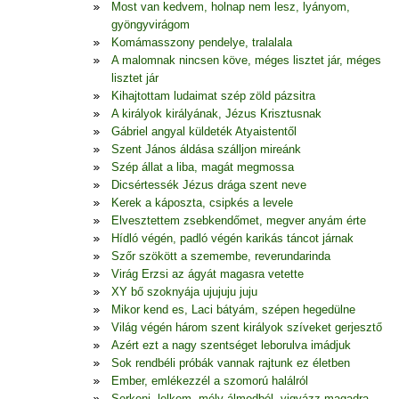
Most van kedvem, holnap nem lesz, lyányom,
gyöngyvirágom
Komámasszony pendelye, tralalala
A malomnak nincsen köve, méges lisztet jár, méges
lisztet jár
Kihajtottam ludaimat szép zöld pázsitra
A királyok királyának, Jézus Krisztusnak
Gábriel angyal küldeték Atyaistentől
Szent János áldása szálljon mireánk
Szép állat a liba, magát megmossa
Dicsértessék Jézus drága szent neve
Kerek a káposzta, csipkés a levele
Elvesztettem zsebkendőmet, megver anyám érte
Hídló végén, padló végén karikás táncot járnak
Szőr szökött a szemembe, reverundarinda
Virág Erzsi az ágyát magasra vetette
XY bő szoknyája ujujuju juju
Mikor kend es, Laci bátyám, szépen hegedülne
Világ végén három szent királyok szíveket gerjesztő
Azért ezt a nagy szentséget leborulva imádjuk
Sok rendbéli próbák vannak rajtunk ez életben
Ember, emlékezzél a szomorú halálról
Serkenj, lelkem, mély álmodból, vigyázz magadra