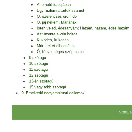
A temető kapujában
Egy malomra tartok számot
Ó, szerencsés örömidő
Ó, jaj nékem, Máriának
Isten veled, édesanyám; Hazám, hazám, édes hazám
Azt üzente a vén boltos
Kukorica, kukorica
Már titeket elbocsátlak
Ó, fényességes szép hajnal
9 szótagú
10 szótagú
11 szótagú
12 szótagú
13-14 szótagú
15 vagy több szótagú
9. Emelkedő nagyambitusú dallamok
© 2010 M