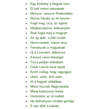
Egy kisleány a hegyek közt
El kell menni katonának
Messze, messze Rodostóban
Rózsa Sándor az én nevem
Fogd meg, cica, az egeret
Megbocsásson, édesanyám
Átok fogta meg a magyart
Az ég alatt, a föld színén
Hová mentek, három árva
Természeti a magyarnak
Új a csizmám, debreceni
Könnyű venni feleséget
Tisza partján elaludtam
Fehér László lovat lopott
Azért csillag, hogy ragyogjon
Uram, uram, bíró uram
Itt a hegyek oldalában
Mikor visznek Nagyváradra
Mérai karácsonyi kánta
Vezérürüm az út mellett
Ha dolmányom minden gombja
E ház előtt a kaloda