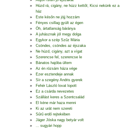
Húzd rá, cigány, ne húzz kettőt; Kicsi nekünk ez a
ház
Este későn ne jöjj hozzám
Fényes csillag gyúlt az égen
Óh, ártatlanság báránya
A juhásznak jól megy dolga
Egykor a szép Szűz Mária
Csöndes, csöndes az éjszaka
Ne húzd, cigány, azt a vígat
Szerencse fel, szerencse le
Bánatos hajóba ültem
Az én rózsám háza vége
Ezer esztendeje annak
Sír a szegény Andris gyerek
Fehér László lovat lopott
Ez a csárda nevezetes
Szállást keres a Szentcsalád
El kéne már haza menni
Ki az urát nem szereti
Sűrű erdő rejtekében
Jáger Jóska nagy betyár volt
... sugyári hopp