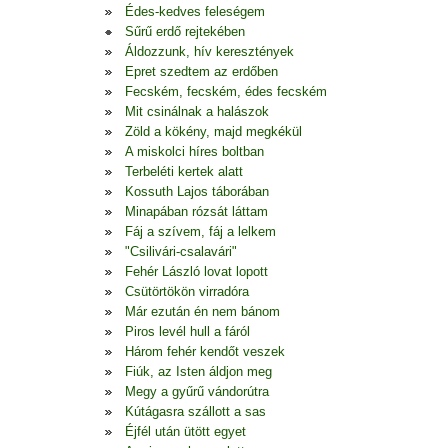
Édes-kedves feleségem
Sűrű erdő rejtekében
Áldozzunk, hív keresztények
Epret szedtem az erdőben
Fecském, fecském, édes fecském
Mit csinálnak a halászok
Zöld a kökény, majd megkékül
A miskolci híres boltban
Terbeléti kertek alatt
Kossuth Lajos táborában
Minapában rózsát láttam
Fáj a szívem, fáj a lelkem
"Csilivári-csalavári"
Fehér László lovat lopott
Csütörtökön virradóra
Már ezután én nem bánom
Piros levél hull a fáról
Három fehér kendőt veszek
Fiúk, az Isten áldjon meg
Megy a gyűrű vándorútra
Kútágasra szállott a sas
Éjfél után ütött egyet