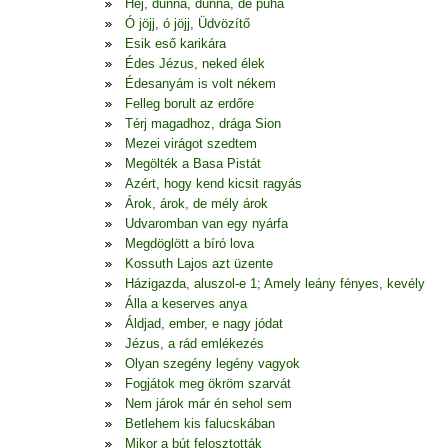
Hej, dunna, dunna, de puha
Ó jöjj, ó jöjj, Üdvözítő
Esik eső karikára
Édes Jézus, neked élek
Édesanyám is volt nékem
Felleg borult az erdőre
Térj magadhoz, drága Sion
Mezei virágot szedtem
Megölték a Basa Pistát
Azért, hogy kend kicsit ragyás
Árok, árok, de mély árok
Udvaromban van egy nyárfa
Megdöglött a bíró lova
Kossuth Lajos azt üzente
Házigazda, aluszol-e 1; Amely leány fényes, kevély
Álla a keserves anya
Áldjad, ember, e nagy jódat
Jézus, a rád emlékezés
Olyan szegény legény vagyok
Fogjátok meg ökröm szarvát
Nem járok már én sehol sem
Betlehem kis falucskában
Mikor a bút felosztották