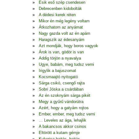
Esik eső szép csendesen
Debrecenben kidobolták
A dédesi kerek réten
Mikor én még legény voltam
Átkozhatom az anyámat
Nagy gazda volt az én apám
Haragszik az édesanyám
Azt mondják, hogy boros vagyok
Árok is van, gödör is van
Addig törjön a nyavalya
Ugye, babám, meg tudsz verni
Irigylik a bajuszomat
Kocsmaajtó nyitogató
Sárga csikó, csengő rajta
Sobri Jóska a csárdában
Az én szoknyám sárga pikét
Megy a gyűrű vándorútra
Azért, hogy a gatyám rojtos
Ember, ember, meg tudsz verni
… Leveles az ága, lehajlik
A bakancsos akkor csinos
Eltörött a kutam gémje
Kukorica hajtás, hajtás