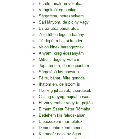
E zöld fának árnyékában
Virágéknál ég a világ
Sárgarépa, petrezselyem
Sári lányom, de piciny vagy
Ez az utca bánat utca
Zöld fűben legel a bárány
Térdig ér a baksi kender
Vajon kinek harangoznak
Anyám, öreg édesanyám
Mikor …legény voltam
Jaj Istenem, de megbántam
Sárgalábú kis pacsirta
Félre, bánat, félre gonddal
Ihatom én, de iszom is
Hej, víg juhászok, csordások
Csillag ragyog, hajnal hasad
Hitvány ember vagy te, pajtás
Elment Szent Péter Rómába
Betlehem kis falucskában
Elbúcsúzom már tőletek
Debrecenbe kéne menni
Kismadár dalol az ágon