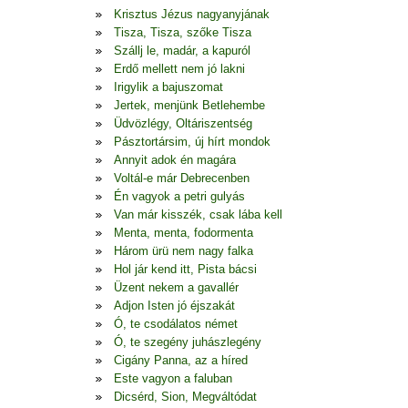
Krisztus Jézus nagyanyjának
Tisza, Tisza, szőke Tisza
Szállj le, madár, a kapuról
Erdő mellett nem jó lakni
Irigylik a bajuszomat
Jertek, menjünk Betlehembe
Üdvözlégy, Oltáriszentség
Pásztortársim, új hírt mondok
Annyit adok én magára
Voltál-e már Debrecenben
Én vagyok a petri gulyás
Van már kisszék, csak lába kell
Menta, menta, fodormenta
Három ürü nem nagy falka
Hol jár kend itt, Pista bácsi
Üzent nekem a gavallér
Adjon Isten jó éjszakát
Ó, te csodálatos német
Ó, te szegény juhászlegény
Cigány Panna, az a híred
Este vagyon a faluban
Dicsérd, Sion, Megváltódat