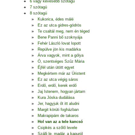
6 vagy kevesebb szótagú
7 szótagú
8 szótagú
Kukorica, édes málé
Ez az utca gidres-gödrös
Te csaltál meg, nem én téged
Bene Panni bő szoknyája
Fehér László lovat lopott
Repülve jön kis madárka
Árva vagyok, mint a gólya
Ó, szentséges Szűz Mária
Éjfél után ütött egyet
Megkértem már az Úristent
Ez az utca végig sáros
Erdő, erdő, kerek erdő
Jaj Istenem, hogyan jártam
Kura Jóska dudálása
Jer, hagyjuk őt itt aludni
Margit körúti fogházban
Makrapipám de takaros
Hol van az a tele kancsó
Csipkés a szőlő levele
Szállj le, madár, a kapuról