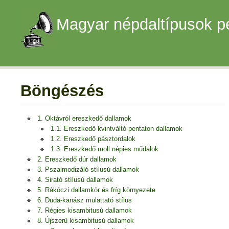
Magyar népdaltípusok p
Böngészés
1. Oktávról ereszkedő dallamok
1.1. Ereszkedő kvintváltó pentaton dallamok
1.2. Ereszkedő pásztordalok
1.3. Ereszkedő moll népies műdalok
2. Ereszkedő dúr dallamok
3. Pszalmodizáló stílusú dallamok
4. Sirató stílusú dallamok
5. Rákóczi dallamkör és fríg környezete
6. Duda-kanász mulattató stílus
7. Régies kisambitusú dallamok
8. Újszerű kisambitusú dallamok