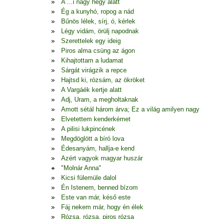
A ...i nagy hegy alatt
Ég a kunyhó, ropog a nád
Bűnös lélek, sírj, ó, kérlek
Légy vidám, örülj napodnak
Szerettelek egy ideig
Piros alma csüng az ágon
Kihajtottam a ludamat
Sárgát virágzik a repce
Hajtsd ki, rózsám, az ökröket
A Vargáék kertje alatt
Adj, Uram, a megholtaknak
Amott sétál három árva; Ez a világ amilyen nagy
Elvetettem kenderkémet
A pilisi lukpincének
Megdöglött a bíró lova
Édesanyám, hallja-e kend
Azért vagyok magyar huszár
"Molnár Anna"
Kicsi fülemüle dalol
Én Istenem, benned bízom
Este van már, késő este
Fáj nekem már, hogy én élek
Rózsa, rózsa, piros rózsa