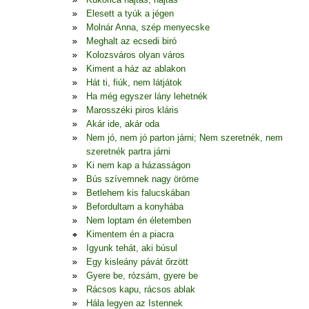
Elesett a tyúk a jégen
Molnár Anna, szép menyecske
Meghalt az ecsedi biró
Kolozsváros olyan város
Kiment a ház az ablakon
Hát ti, fiúk, nem látjátok
Ha még egyszer lány lehetnék
Marosszéki piros kláris
Akár ide, akár oda
Nem jó, nem jó parton járni; Nem szeretnék, nem
szeretnék partra járni
Ki nem kap a házasságon
Bús szívemnek nagy öröme
Betlehem kis falucskában
Befordultam a konyhába
Nem loptam én életemben
Kimentem én a piacra
Igyunk tehát, aki búsul
Egy kisleány pávát őrzött
Gyere be, rózsám, gyere be
Rácsos kapu, rácsos ablak
Hála legyen az Istennek