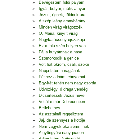
Bevégeztem földi pályám
Igyál, betyár, múlik a nyár
Jézus, égnek, földnek ura
A szép leány aranybárány
Minden virág virágozzék
Ó, Mária, kinyílt virág
Nagykarácsony éjszakája
Ez a falu szép helyen van
Fáj a kutyámnak a hasa
Szomorkodik a gerlice
Volt hat ökröm, csali, szőke
Napja Isten haragjának
Férjhez adnám leányomat
Egy-két tehén nem nagy csorda
Üdvözlégy, ó drága vendég
Dicsértessék Jézus neve
Voltál-e már Debrecenben
Betlehemes
Az asztalnál reggeliztem
Jaj, de szennyes a kötője
Nem vagyok oka semminek
A gyöngyösi nagy piacon
Adjon Isten jó éjszakát