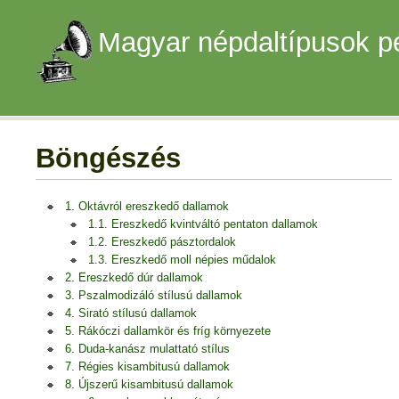
Magyar népdaltípusok p
Böngészés
1. Oktávról ereszkedő dallamok
1.1. Ereszkedő kvintváltó pentaton dallamok
1.2. Ereszkedő pásztordalok
1.3. Ereszkedő moll népies műdalok
2. Ereszkedő dúr dallamok
3. Pszalmodizáló stílusú dallamok
4. Sirató stílusú dallamok
5. Rákóczi dallamkör és fríg környezete
6. Duda-kanász mulattató stílus
7. Régies kisambitusú dallamok
8. Újszerű kisambitusú dallamok