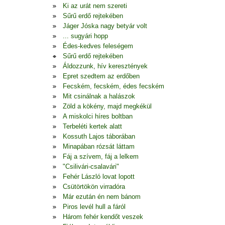
Ki az urát nem szereti
Sűrű erdő rejtekében
Jáger Jóska nagy betyár volt
... sugyári hopp
Édes-kedves feleségem
Sűrű erdő rejtekében
Áldozzunk, hív keresztények
Epret szedtem az erdőben
Fecském, fecském, édes fecském
Mit csinálnak a halászok
Zöld a kökény, majd megkékül
A miskolci híres boltban
Terbeléti kertek alatt
Kossuth Lajos táborában
Minapában rózsát láttam
Fáj a szívem, fáj a lelkem
"Csilivári-csalavári"
Fehér László lovat lopott
Csütörtökön virradóra
Már ezután én nem bánom
Piros levél hull a fáról
Három fehér kendőt veszek