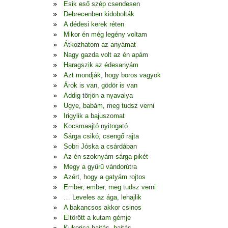
Esik eső szép csendesen
Debrecenben kidobolták
A dédesi kerek réten
Mikor én még legény voltam
Átkozhatom az anyámat
Nagy gazda volt az én apám
Haragszik az édesanyám
Azt mondják, hogy boros vagyok
Árok is van, gödör is van
Addig törjön a nyavalya
Ugye, babám, meg tudsz verni
Irigylik a bajuszomat
Kocsmaajtó nyitogató
Sárga csikó, csengő rajta
Sobri Jóska a csárdában
Az én szoknyám sárga pikét
Megy a gyűrű vándorútra
Azért, hogy a gatyám rojtos
Ember, ember, meg tudsz verni
… Leveles az ága, lehajlik
A bakancsos akkor csinos
Eltörött a kutam gémje
Kukorica hajtás, hajtás