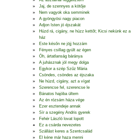
Jaj, de szennyes a kötője
Nem vagyok oka semminek
A gyöngyösi nagy piacon
Adjon Isten jó éjszakát
Húzd rá, cigány, ne húzz kettőt; Kicsi nekünk ez a
ház
Este későn ne jöjj hozzám
Fényes csillag gyúlt az égen
Óh, ártatlanság báránya
A juhásznak jól megy dolga
Egykor a szép Szűz Mária
Csöndes, csöndes az éjszaka
Ne húzd, cigány, azt a vígat
Szerencse fel, szerencse le
Bánatos hajóba ültem
Az én rózsám háza vége
Ezer esztendeje annak
Sír a szegény Andris gyerek
Fehér László lovat lopott
Ez a csárda nevezetes
Szállást keres a Szentcsalád
El kéne már haza menni