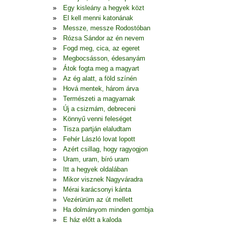
Egy kisleány a hegyek közt
El kell menni katonának
Messze, messze Rodostóban
Rózsa Sándor az én nevem
Fogd meg, cica, az egeret
Megbocsásson, édesanyám
Átok fogta meg a magyart
Az ég alatt, a föld színén
Hová mentek, három árva
Természeti a magyarnak
Új a csizmám, debreceni
Könnyű venni feleséget
Tisza partján elaludtam
Fehér László lovat lopott
Azért csillag, hogy ragyogjon
Uram, uram, bíró uram
Itt a hegyek oldalában
Mikor visznek Nagyváradra
Mérai karácsonyi kánta
Vezérürüm az út mellett
Ha dolmányom minden gombja
E ház előtt a kaloda