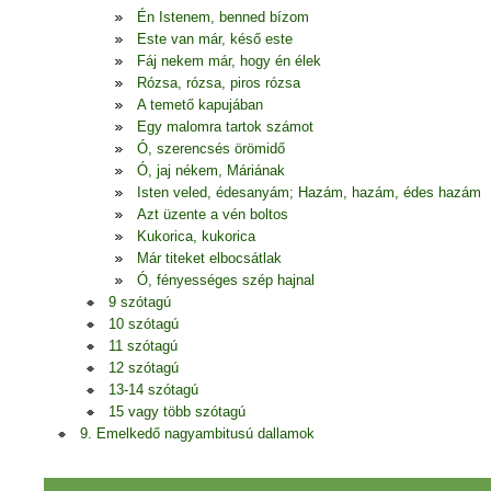
Én Istenem, benned bízom
Este van már, késő este
Fáj nekem már, hogy én élek
Rózsa, rózsa, piros rózsa
A temető kapujában
Egy malomra tartok számot
Ó, szerencsés örömidő
Ó, jaj nékem, Máriának
Isten veled, édesanyám; Hazám, hazám, édes hazám
Azt üzente a vén boltos
Kukorica, kukorica
Már titeket elbocsátlak
Ó, fényességes szép hajnal
9 szótagú
10 szótagú
11 szótagú
12 szótagú
13-14 szótagú
15 vagy több szótagú
9. Emelkedő nagyambitusú dallamok