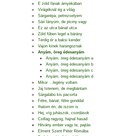
E zöld fának árnyékában
Virágéknál ég a világ
Sárgarépa, petrezselyem
Sári lányom, de piciny vagy
Ez az utca bánat utca
Zöld fűben legel a bárány
Térdig ér a baksi kender
Vajon kinek harangoznak
Anyám, öreg édesanyám
Anyám, öreg édesanyám a
Anyám, öreg édesanyám b
Anyám, öreg édesanyám c
Anyám, öreg édesanyám d
Mikor …legény voltam
Jaj Istenem, de megbántam
Sárgalábú kis pacsirta
Félre, bánat, félre gonddal
Ihatom én, de iszom is
Hej, víg juhászok, csordások
Csillag ragyog, hajnal hasad
Hitvány ember vagy te, pajtás
Elment Szent Péter Rómába