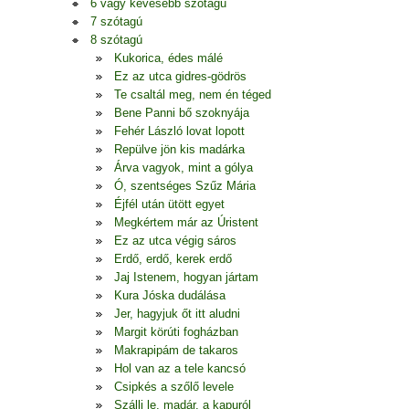
6 vagy kevesebb szótagú
7 szótagú
8 szótagú
Kukorica, édes málé
Ez az utca gidres-gödrös
Te csaltál meg, nem én téged
Bene Panni bő szoknyája
Fehér László lovat lopott
Repülve jön kis madárka
Árva vagyok, mint a gólya
Ó, szentséges Szűz Mária
Éjfél után ütött egyet
Megkértem már az Úristent
Ez az utca végig sáros
Erdő, erdő, kerek erdő
Jaj Istenem, hogyan jártam
Kura Jóska dudálása
Jer, hagyjuk őt itt aludni
Margit körúti fogházban
Makrapipám de takaros
Hol van az a tele kancsó
Csipkés a szőlő levele
Szállj le, madár, a kapuról