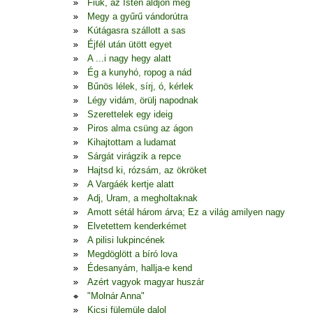
Fiúk, az Isten áldjon meg
Megy a gyűrű vándorútra
Kútágasra szállott a sas
Éjfél után ütött egyet
A ...i nagy hegy alatt
Ég a kunyhó, ropog a nád
Bűnös lélek, sírj, ó, kérlek
Légy vidám, örülj napodnak
Szerettelek egy ideig
Piros alma csüng az ágon
Kihajtottam a ludamat
Sárgát virágzik a repce
Hajtsd ki, rózsám, az ökröket
A Vargáék kertje alatt
Adj, Uram, a megholtaknak
Amott sétál három árva; Ez a világ amilyen nagy
Elvetettem kenderkémet
A pilisi lukpincének
Megdöglött a bíró lova
Édesanyám, hallja-e kend
Azért vagyok magyar huszár
"Molnár Anna"
Kicsi fülemüle dalol