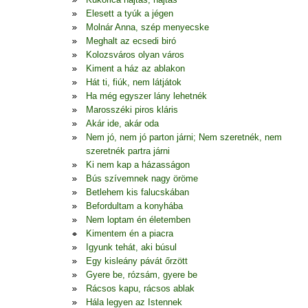
Elesett a tyúk a jégen
Molnár Anna, szép menyecske
Meghalt az ecsedi biró
Kolozsváros olyan város
Kiment a ház az ablakon
Hát ti, fiúk, nem látjátok
Ha még egyszer lány lehetnék
Marosszéki piros kláris
Akár ide, akár oda
Nem jó, nem jó parton járni; Nem szeretnék, nem
szeretnék partra járni
Ki nem kap a házasságon
Bús szívemnek nagy öröme
Betlehem kis falucskában
Befordultam a konyhába
Nem loptam én életemben
Kimentem én a piacra
Igyunk tehát, aki búsul
Egy kisleány pávát őrzött
Gyere be, rózsám, gyere be
Rácsos kapu, rácsos ablak
Hála legyen az Istennek