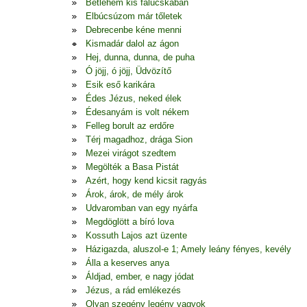
Betlehem kis falucskában
Elbúcsúzom már tőletek
Debrecenbe kéne menni
Kismadár dalol az ágon
Hej, dunna, dunna, de puha
Ó jöjj, ó jöjj, Üdvözítő
Esik eső karikára
Édes Jézus, neked élek
Édesanyám is volt nékem
Felleg borult az erdőre
Térj magadhoz, drága Sion
Mezei virágot szedtem
Megölték a Basa Pistát
Azért, hogy kend kicsit ragyás
Árok, árok, de mély árok
Udvaromban van egy nyárfa
Megdöglött a bíró lova
Kossuth Lajos azt üzente
Házigazda, aluszol-e 1; Amely leány fényes, kevély
Álla a keserves anya
Áldjad, ember, e nagy jódat
Jézus, a rád emlékezés
Olyan szegény legény vagyok