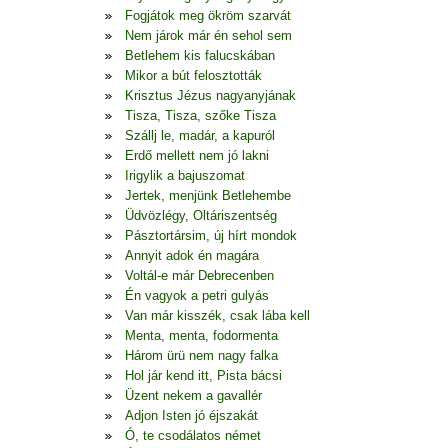
Fogjátok meg ökröm szarvát
Nem járok már én sehol sem
Betlehem kis falucskában
Mikor a bút felosztották
Krisztus Jézus nagyanyjának
Tisza, Tisza, szőke Tisza
Szállj le, madár, a kapuról
Erdő mellett nem jó lakni
Irigylik a bajuszomat
Jertek, menjünk Betlehembe
Üdvözlégy, Oltáriszentség
Pásztortársim, új hírt mondok
Annyit adok én magára
Voltál-e már Debrecenben
Én vagyok a petri gulyás
Van már kisszék, csak lába kell
Menta, menta, fodormenta
Három ürü nem nagy falka
Hol jár kend itt, Pista bácsi
Üzent nekem a gavallér
Adjon Isten jó éjszakát
Ó, te csodálatos német