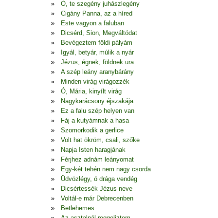
Ó, te szegény juhászlegény
Cigány Panna, az a híred
Este vagyon a faluban
Dicsérd, Sion, Megváltódat
Bevégeztem földi pályám
Igyál, betyár, múlik a nyár
Jézus, égnek, földnek ura
A szép leány aranybárány
Minden virág virágozzék
Ó, Mária, kinyílt virág
Nagykarácsony éjszakája
Ez a falu szép helyen van
Fáj a kutyámnak a hasa
Szomorkodik a gerlice
Volt hat ökröm, csali, szőke
Napja Isten haragjának
Férjhez adnám leányomat
Egy-két tehén nem nagy csorda
Üdvözlégy, ó drága vendég
Dicsértessék Jézus neve
Voltál-e már Debrecenben
Betlehemes
Az asztalnál reggeliztem