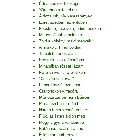
Édes-kedves feleségem
Sűrű erdő rejtekében
Áldozzunk, hív keresztények
Epret szedtem az erdőben
Fecském, fecském, édes fecském
Mit csinálnak a halászok
Zöld a kökény, majd megkékül
A miskolci híres boltban
Terbeléti kertek alatt
Kossuth Lajos táborában
Minapában rózsát láttam
Fáj a szívem, fáj a lelkem
"Csilivári-csalavári"
Fehér László lovat lopott
Csütörtökön virradóra
Már ezután én nem bánom
Piros levél hull a fáról
Három fehér kendőt veszek
Fiúk, az Isten áldjon meg
Megy a gyűrű vándorútra
Kútágasra szállott a sas
Éjfél után ütött egyet