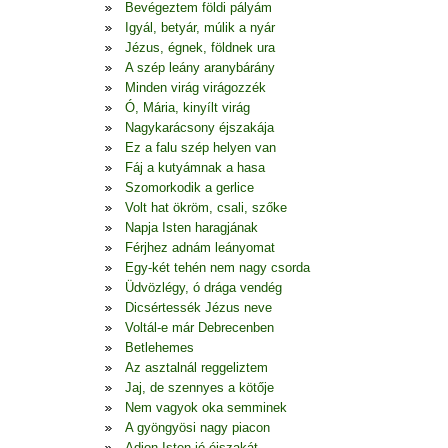
Bevégeztem földi pályám
Igyál, betyár, múlik a nyár
Jézus, égnek, földnek ura
A szép leány aranybárány
Minden virág virágozzék
Ó, Mária, kinyílt virág
Nagykarácsony éjszakája
Ez a falu szép helyen van
Fáj a kutyámnak a hasa
Szomorkodik a gerlice
Volt hat ökröm, csali, szőke
Napja Isten haragjának
Férjhez adnám leányomat
Egy-két tehén nem nagy csorda
Üdvözlégy, ó drága vendég
Dicsértessék Jézus neve
Voltál-e már Debrecenben
Betlehemes
Az asztalnál reggeliztem
Jaj, de szennyes a kötője
Nem vagyok oka semminek
A gyöngyösi nagy piacon
Adjon Isten jó éjszakát