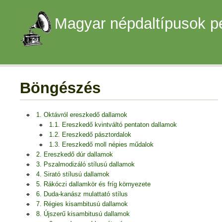
Magyar népdaltípusok p
Böngészés
1. Oktávról ereszkedő dallamok
1.1. Ereszkedő kvintváltó pentaton dallamok
1.2. Ereszkedő pásztordalok
1.3. Ereszkedő moll népies műdalok
2. Ereszkedő dúr dallamok
3. Pszalmodizáló stílusú dallamok
4. Sirató stílusú dallamok
5. Rákóczi dallamkör és fríg környezete
6. Duda-kanász mulattató stílus
7. Régies kisambitusú dallamok
8. Újszerű kisambitusú dallamok