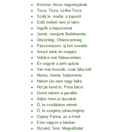
Krisztus Jézus nagyanyjának
Tisza, Tisza, szőke Tisza
Szállj le, madár, a kapuról
Erdő mellett nem jó lakni
Irigylik a bajuszomat
Jertek, menjünk Betlehembe
Üdvözlégy, Oltáriszentség
Pásztortársim, új hírt mondok
Annyit adok én magára
Voltál-e már Debrecenben
Én vagyok a petri gulyás
Van már kisszék, csak lába kell
Menta, menta, fodormenta
Három ürü nem nagy falka
Hol jár kend itt, Pista bácsi
Üzent nekem a gavallér
Adjon Isten jó éjszakát
Ó, te csodálatos német
Ó, te szegény juhászlegény
Cigány Panna, az a híred
Este vagyon a faluban
Dicsérd, Sion, Megváltódat