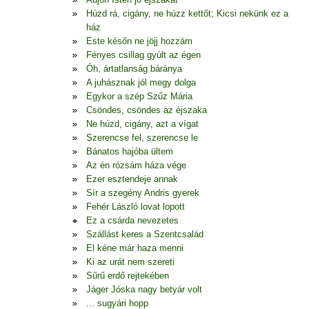
Húzd rá, cigány, ne húzz kettőt; Kicsi nekünk ez a
ház
Este későn ne jöjj hozzám
Fényes csillag gyúlt az égen
Óh, ártatlanság báránya
A juhásznak jól megy dolga
Egykor a szép Szűz Mária
Csöndes, csöndes az éjszaka
Ne húzd, cigány, azt a vígat
Szerencse fel, szerencse le
Bánatos hajóba ültem
Az én rózsám háza vége
Ezer esztendeje annak
Sír a szegény Andris gyerek
Fehér László lovat lopott
Ez a csárda nevezetes
Szállást keres a Szentcsalád
El kéne már haza menni
Ki az urát nem szereti
Sűrű erdő rejtekében
Jáger Jóska nagy betyár volt
... sugyári hopp