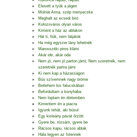
Elesett a tyúk a jégen
Molnár Anna, szép menyecske
Meghalt az ecsedi biró
Kolozsváros olyan város
Kiment a ház az ablakon
Hát ti, fiúk, nem látjátok
Ha még egyszer lány lehetnék
Marosszéki piros kláris
Akár ide, akár oda
Nem jó, nem jó parton járni; Nem szeretnék, nem
szeretnék partra járni
Ki nem kap a házasságon
Bús szívemnek nagy öröme
Betlehem kis falucskában
Befordultam a konyhába
Nem loptam én életemben
Kimentem én a piacra
Igyunk tehát, aki búsul
Egy kisleány pávát őrzött
Gyere be, rózsám, gyere be
Rácsos kapu, rácsos ablak
Hála legyen az Istennek