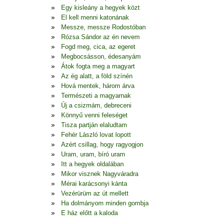
Egy kisleány a hegyek közt
El kell menni katonának
Messze, messze Rodostóban
Rózsa Sándor az én nevem
Fogd meg, cica, az egeret
Megbocsásson, édesanyám
Átok fogta meg a magyart
Az ég alatt, a föld színén
Hová mentek, három árva
Természeti a magyarnak
Új a csizmám, debreceni
Könnyű venni feleséget
Tisza partján elaludtam
Fehér László lovat lopott
Azért csillag, hogy ragyogjon
Uram, uram, bíró uram
Itt a hegyek oldalában
Mikor visznek Nagyváradra
Mérai karácsonyi kánta
Vezérürüm az út mellett
Ha dolmányom minden gombja
E ház előtt a kaloda