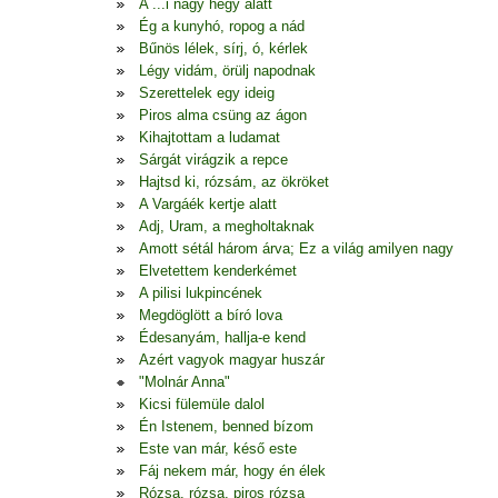
A ...i nagy hegy alatt
Ég a kunyhó, ropog a nád
Bűnös lélek, sírj, ó, kérlek
Légy vidám, örülj napodnak
Szerettelek egy ideig
Piros alma csüng az ágon
Kihajtottam a ludamat
Sárgát virágzik a repce
Hajtsd ki, rózsám, az ökröket
A Vargáék kertje alatt
Adj, Uram, a megholtaknak
Amott sétál három árva; Ez a világ amilyen nagy
Elvetettem kenderkémet
A pilisi lukpincének
Megdöglött a bíró lova
Édesanyám, hallja-e kend
Azért vagyok magyar huszár
"Molnár Anna"
Kicsi fülemüle dalol
Én Istenem, benned bízom
Este van már, késő este
Fáj nekem már, hogy én élek
Rózsa, rózsa, piros rózsa