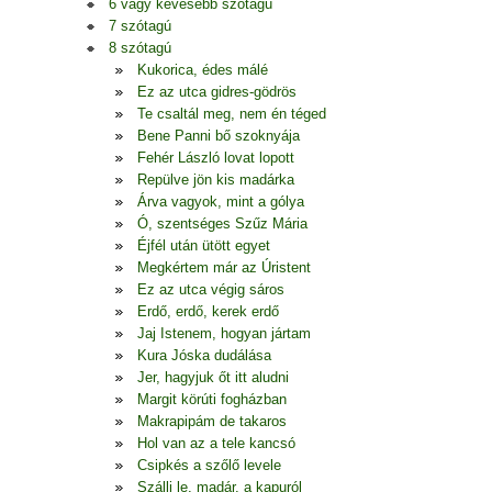
6 vagy kevesebb szótagú
7 szótagú
8 szótagú
Kukorica, édes málé
Ez az utca gidres-gödrös
Te csaltál meg, nem én téged
Bene Panni bő szoknyája
Fehér László lovat lopott
Repülve jön kis madárka
Árva vagyok, mint a gólya
Ó, szentséges Szűz Mária
Éjfél után ütött egyet
Megkértem már az Úristent
Ez az utca végig sáros
Erdő, erdő, kerek erdő
Jaj Istenem, hogyan jártam
Kura Jóska dudálása
Jer, hagyjuk őt itt aludni
Margit körúti fogházban
Makrapipám de takaros
Hol van az a tele kancsó
Csipkés a szőlő levele
Szállj le, madár, a kapuról