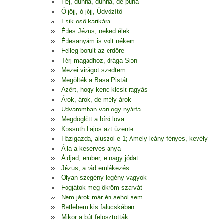
Hej, dunna, dunna, de puha
Ó jöjj, ó jöjj, Üdvözítő
Esik eső karikára
Édes Jézus, neked élek
Édesanyám is volt nékem
Felleg borult az erdőre
Térj magadhoz, drága Sion
Mezei virágot szedtem
Megölték a Basa Pistát
Azért, hogy kend kicsit ragyás
Árok, árok, de mély árok
Udvaromban van egy nyárfa
Megdöglött a bíró lova
Kossuth Lajos azt üzente
Házigazda, aluszol-e 1; Amely leány fényes, kevély
Álla a keserves anya
Áldjad, ember, e nagy jódat
Jézus, a rád emlékezés
Olyan szegény legény vagyok
Fogjátok meg ökröm szarvát
Nem járok már én sehol sem
Betlehem kis falucskában
Mikor a bút felosztották