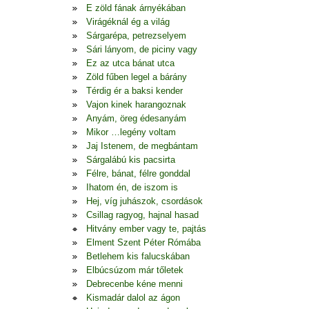
E zöld fának árnyékában
Virágéknál ég a világ
Sárgarépa, petrezselyem
Sári lányom, de piciny vagy
Ez az utca bánat utca
Zöld fűben legel a bárány
Térdig ér a baksi kender
Vajon kinek harangoznak
Anyám, öreg édesanyám
Mikor …legény voltam
Jaj Istenem, de megbántam
Sárgalábú kis pacsirta
Félre, bánat, félre gonddal
Ihatom én, de iszom is
Hej, víg juhászok, csordások
Csillag ragyog, hajnal hasad
Hitvány ember vagy te, pajtás
Elment Szent Péter Rómába
Betlehem kis falucskában
Elbúcsúzom már tőletek
Debrecenbe kéne menni
Kismadár dalol az ágon