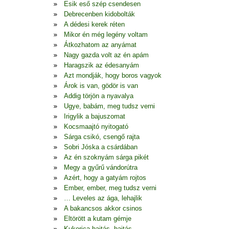
Esik eső szép csendesen
Debrecenben kidobolták
A dédesi kerek réten
Mikor én még legény voltam
Átkozhatom az anyámat
Nagy gazda volt az én apám
Haragszik az édesanyám
Azt mondják, hogy boros vagyok
Árok is van, gödör is van
Addig törjön a nyavalya
Ugye, babám, meg tudsz verni
Irigylik a bajuszomat
Kocsmaajtó nyitogató
Sárga csikó, csengő rajta
Sobri Jóska a csárdában
Az én szoknyám sárga pikét
Megy a gyűrű vándorútra
Azért, hogy a gatyám rojtos
Ember, ember, meg tudsz verni
… Leveles az ága, lehajlik
A bakancsos akkor csinos
Eltörött a kutam gémje
Kukorica hajtás, hajtás