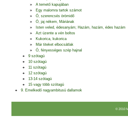
A temető kapujában
Egy malomra tartok számot
Ó, szerencsés örömidő
Ó, jaj nékem, Máriának
Isten veled, édesanyám; Hazám, hazám, édes hazám
Azt üzente a vén boltos
Kukorica, kukorica
Már titeket elbocsátlak
Ó, fényességes szép hajnal
9 szótagú
10 szótagú
11 szótagú
12 szótagú
13-14 szótagú
15 vagy több szótagú
9. Emelkedő nagyambitusú dallamok
© 2010 M