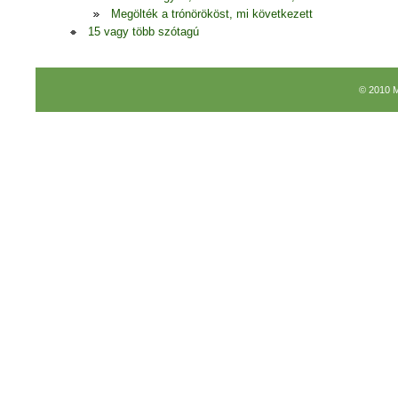
Megölték a trónörököst, mi következett
15 vagy több szótagú
© 2010 M