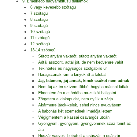
9. Emelkedő nagyambitusú dallamok
6 vagy kevesebb szótagú
7 szótagú
8 szótagú
9 szótagú
10 szótagú
11 szótagú
12 szótagú
13-14 szótagú
Sütött anyám vakarót, sütött anyám vakarót
Adtál asszont, adtál jót, de nem kedvemre valót
Tekintetes és nagyságos szolgabíró úr
Haragszanak rám a lányok itt a faluba'
Jaj, Istenem, jaj annak, kinek csókot nem adnak
Nem fáj az én szívem többé, hogyha mással látlak
Elmentem én a csárdába muzsikát hallgatni
Zörgetem a kiskapudat, nem nyílik a zárja
Akármerre járok-kelek, sehol nincs nyugvásom
A babonás két szemednek imádója lettem
Végigmentem a kassai csavargós utcán
Gyöngyöm, gyöngyöm, gyöngyömnek száz forint az
ára
Huszár vagyok, beíratott a császár, a császár