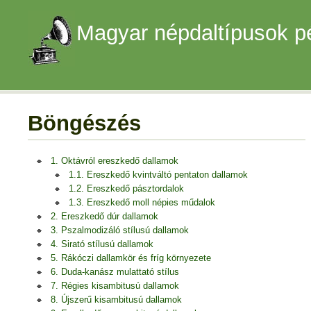
Magyar népdaltípusok p
Böngészés
1. Oktávról ereszkedő dallamok
1.1. Ereszkedő kvintváltó pentaton dallamok
1.2. Ereszkedő pásztordalok
1.3. Ereszkedő moll népies műdalok
2. Ereszkedő dúr dallamok
3. Pszalmodizáló stílusú dallamok
4. Sirató stílusú dallamok
5. Rákóczi dallamkör és fríg környezete
6. Duda-kanász mulattató stílus
7. Régies kisambitusú dallamok
8. Újszerű kisambitusú dallamok