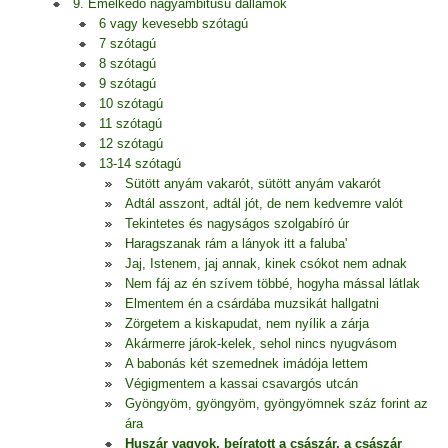
9. Emelkedő nagyambitusú dallamok
6 vagy kevesebb szótagú
7 szótagú
8 szótagú
9 szótagú
10 szótagú
11 szótagú
12 szótagú
13-14 szótagú
Sütött anyám vakarót, sütött anyám vakarót
Adtál asszont, adtál jót, de nem kedvemre valót
Tekintetes és nagyságos szolgabíró úr
Haragszanak rám a lányok itt a faluba'
Jaj, Istenem, jaj annak, kinek csókot nem adnak
Nem fáj az én szívem többé, hogyha mással látlak
Elmentem én a csárdába muzsikát hallgatni
Zörgetem a kiskapudat, nem nyílik a zárja
Akármerre járok-kelek, sehol nincs nyugvásom
A babonás két szemednek imádója lettem
Végigmentem a kassai csavargós utcán
Gyöngyöm, gyöngyöm, gyöngyömnek száz forint az
ára
Huszár vagyok, beíratott a császár, a császár