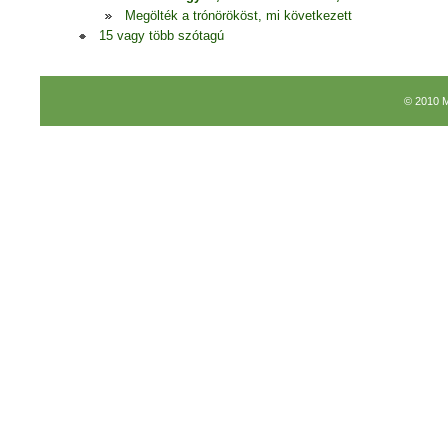
Megölték a trónörököst, mi következett
15 vagy több szótagú
© 2010 M