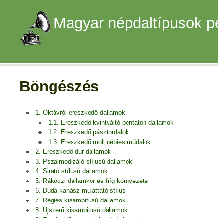
Magyar népdaltípusok p
Böngészés
1. Oktávról ereszkedő dallamok
1.1. Ereszkedő kvintváltó pentaton dallamok
1.2. Ereszkedő pásztordalok
1.3. Ereszkedő moll népies műdalok
2. Ereszkedő dúr dallamok
3. Pszalmodizáló stílusú dallamok
4. Sirató stílusú dallamok
5. Rákóczi dallamkör és fríg környezete
6. Duda-kanász mulattató stílus
7. Régies kisambitusú dallamok
8. Újszerű kisambitusú dallamok