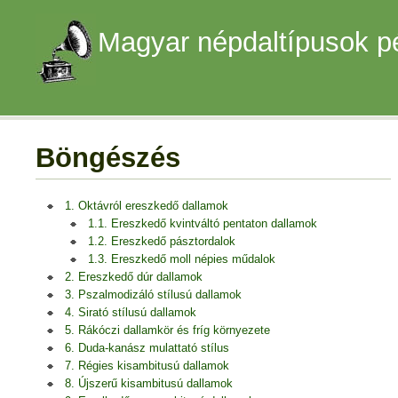
Magyar népdaltípusok p
Böngészés
1. Oktávról ereszkedő dallamok
1.1. Ereszkedő kvintváltó pentaton dallamok
1.2. Ereszkedő pásztordalok
1.3. Ereszkedő moll népies műdalok
2. Ereszkedő dúr dallamok
3. Pszalmodizáló stílusú dallamok
4. Sirató stílusú dallamok
5. Rákóczi dallamkör és fríg környezete
6. Duda-kanász mulattató stílus
7. Régies kisambitusú dallamok
8. Újszerű kisambitusú dallamok