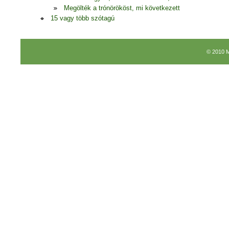
Megölték a trónörököst, mi következett
15 vagy több szótagú
© 2010 M