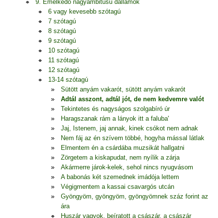
9. Emelkedő nagyambitusú dallamok
6 vagy kevesebb szótagú
7 szótagú
8 szótagú
9 szótagú
10 szótagú
11 szótagú
12 szótagú
13-14 szótagú
Sütött anyám vakarót, sütött anyám vakarót
Adtál asszont, adtál jót, de nem kedvemre valót
Tekintetes és nagyságos szolgabíró úr
Haragszanak rám a lányok itt a faluba'
Jaj, Istenem, jaj annak, kinek csókot nem adnak
Nem fáj az én szívem többé, hogyha mással látlak
Elmentem én a csárdába muzsikát hallgatni
Zörgetem a kiskapudat, nem nyílik a zárja
Akármerre járok-kelek, sehol nincs nyugvásom
A babonás két szemednek imádója lettem
Végigmentem a kassai csavargós utcán
Gyöngyöm, gyöngyöm, gyöngyömnek száz forint az
ára
Huszár vagyok, beíratott a császár, a császár