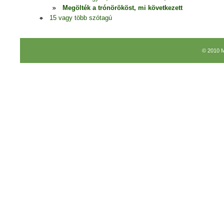
Megölték a trónörököst, mi következett
15 vagy több szótagú
© 2010 M