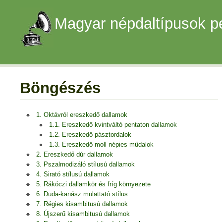
Magyar népdaltípusok p
Böngészés
1. Oktávról ereszkedő dallamok
1.1. Ereszkedő kvintváltó pentaton dallamok
1.2. Ereszkedő pásztordalok
1.3. Ereszkedő moll népies műdalok
2. Ereszkedő dúr dallamok
3. Pszalmodizáló stílusú dallamok
4. Sirató stílusú dallamok
5. Rákóczi dallamkör és fríg környezete
6. Duda-kanász mulattató stílus
7. Régies kisambitusú dallamok
8. Újszerű kisambitusú dallamok