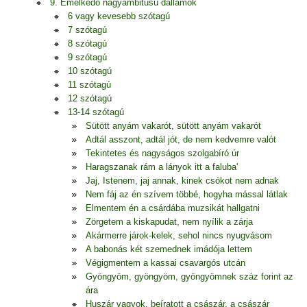
9. Emelkedő nagyambitusú dallamok
6 vagy kevesebb szótagú
7 szótagú
8 szótagú
9 szótagú
10 szótagú
11 szótagú
12 szótagú
13-14 szótagú
Sütött anyám vakarót, sütött anyám vakarót
Adtál asszont, adtál jót, de nem kedvemre valót
Tekintetes és nagyságos szolgabíró úr
Haragszanak rám a lányok itt a faluba'
Jaj, Istenem, jaj annak, kinek csókot nem adnak
Nem fáj az én szívem többé, hogyha mással látlak
Elmentem én a csárdába muzsikát hallgatni
Zörgetem a kiskapudat, nem nyílik a zárja
Akármerre járok-kelek, sehol nincs nyugvásom
A babonás két szemednek imádója lettem
Végigmentem a kassai csavargós utcán
Gyöngyöm, gyöngyöm, gyöngyömnek száz forint az
ára
Huszár vagyok, beíratott a császár, a császár