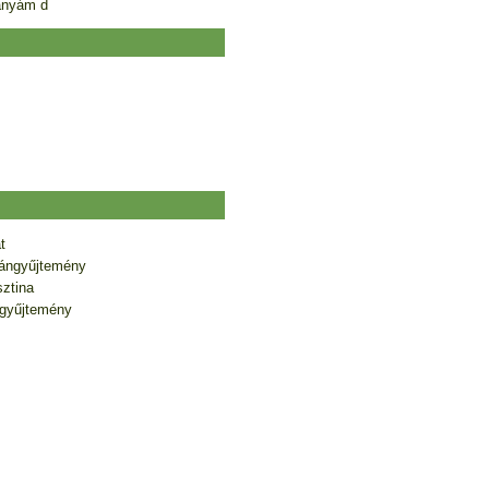
anyám d
t
ángyűjtemény
sztina
gyűjtemény