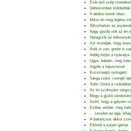
Esik eső szép csendes
Debrecenben kidobolták
A dédesi kerek réten
Mikor én még legény vo
Átkozhatom az anyáma
Nagy gazda volt az én 
Haragszik az édesanyá
Azt mondják, hogy boro
Árok is van, gödör is va
Addig törjön a nyavalya
Ugye, babám, meg tudsz
Irigylik a bajuszomat
Kocsmaajtó nyitogató
Sárga csikó, csengő raj
Sobri Jóska a csárdába
Az én szoknyám sárga p
Megy a gyűrű vándorútr
Azért, hogy a gatyám ro
Ember, ember, meg tuds
… Leveles az ága, lehaj
A bakancsos akkor csin
Eltörött a kutam gémje
Kukorica hajtás, hajtás