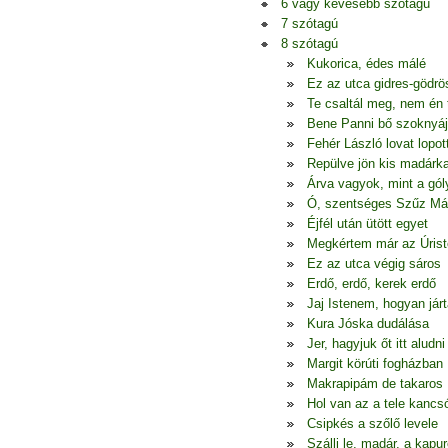
6 vagy kevesebb szótagú
7 szótagú
8 szótagú
Kukorica, édes málé
Ez az utca gidres-gödrö
Te csaltál meg, nem én
Bene Panni bő szoknyá
Fehér László lovat lopot
Repülve jön kis madárk
Árva vagyok, mint a gól
Ó, szentséges Szűz Má
Éjfél után ütött egyet
Megkértem már az Úrist
Ez az utca végig sáros
Erdő, erdő, kerek erdő
Jaj Istenem, hogyan jár
Kura Jóska dudálása
Jer, hagyjuk őt itt aludni
Margit körúti fogházban
Makrapipám de takaros
Hol van az a tele kancs
Csipkés a szőlő levele
Szállj le, madár, a kapur