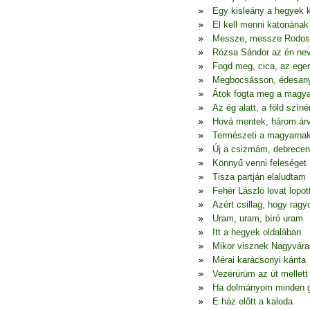
Egy kisleány a hegyek 
El kell menni katonának
Messze, messze Rodos
Rózsa Sándor az én ne
Fogd meg, cica, az eger
Megbocsásson, édesa
Átok fogta meg a magya
Az ég alatt, a föld színé
Hová mentek, három ár
Természeti a magyarna
Új a csizmám, debrecen
Könnyű venni feleséget
Tisza partján elaludtam
Fehér László lovat lopot
Azért csillag, hogy ragy
Uram, uram, bíró uram
Itt a hegyek oldalában
Mikor visznek Nagyvára
Mérai karácsonyi kánta
Vezérürüm az út mellett
Ha dolmányom minden 
E ház előtt a kaloda