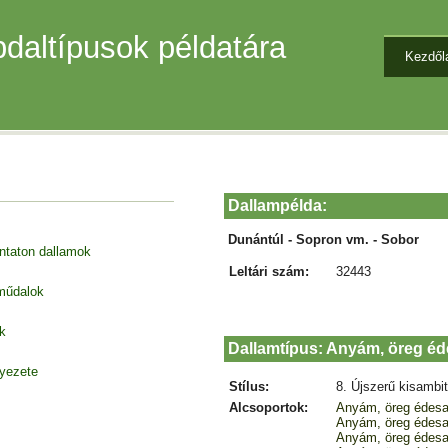
daltípusok példatára
Kezdől
Dallampélda:
Dunántúl - Sopron vm. - Sobor
entaton dallamok
Leltári szám:
32443
 műdalok
k
Dallamtípus: Anyám, öreg é
nyezete
Stílus:
8. Újszerű kisambi
Alcsoportok:
Anyám, öreg édes
Anyám, öreg édes
Anyám, öreg édes