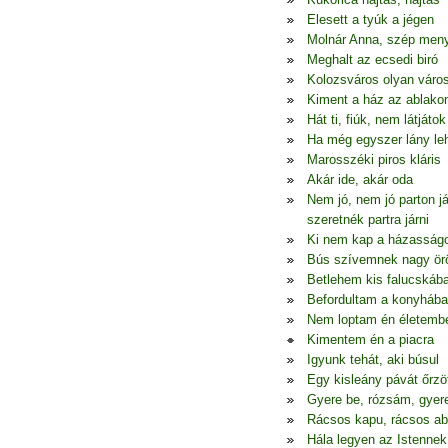
Elesett a tyúk a jégen
Molnár Anna, szép men
Meghalt az ecsedi biró
Kolozsváros olyan váro
Kiment a ház az ablako
Hát ti, fiúk, nem látjátok
Ha még egyszer lány le
Marosszéki piros kláris
Akár ide, akár oda
Nem jó, nem jó parton j
szeretnék partra járni
Ki nem kap a házasság
Bús szívemnek nagy ö
Betlehem kis falucskáb
Befordultam a konyhába
Nem loptam én életemb
Kimentem én a piacra
Igyunk tehát, aki búsul
Egy kisleány pávát őrzö
Gyere be, rózsám, gyer
Rácsos kapu, rácsos ab
Hála legyen az Istennek