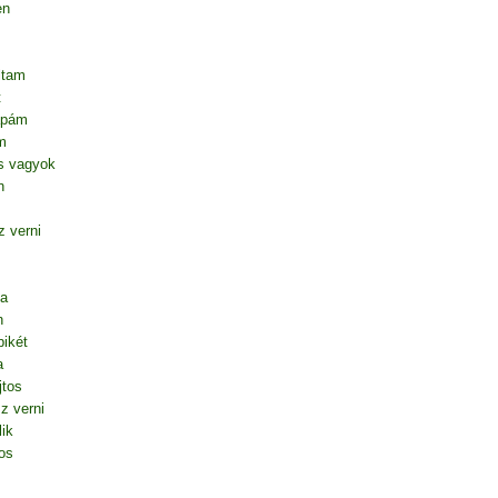
en
ltam
t
apám
m
s vagyok
n
 verni
ta
n
ikét
a
jtos
z verni
lik
os