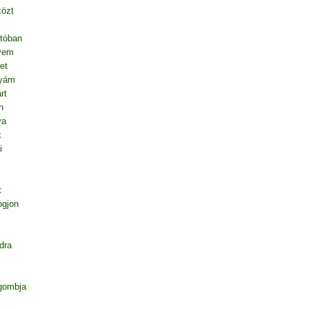
közt
tóban
vem
et
nyám
rt
n
va
k
i
t
ogjon
dra
gombja