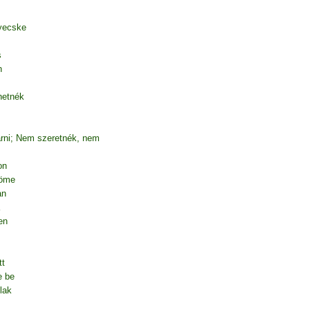
yecske
s
n
hetnék
árni; Nem szeretnék, nem
on
röme
an
en
tt
e be
lak