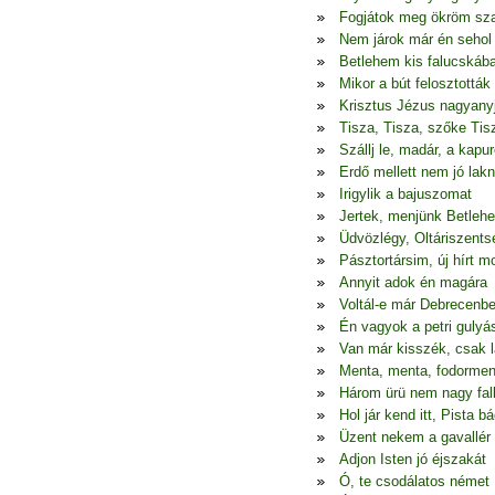
Fogjátok meg ökröm sza
Nem járok már én seho
Betlehem kis falucskáb
Mikor a bút felosztották
Krisztus Jézus nagyany
Tisza, Tisza, szőke Tis
Szállj le, madár, a kapur
Erdő mellett nem jó lakn
Irigylik a bajuszomat
Jertek, menjünk Betleh
Üdvözlégy, Oltáriszents
Pásztortársim, új hírt 
Annyit adok én magára
Voltál-e már Debrecenb
Én vagyok a petri gulyá
Van már kisszék, csak l
Menta, menta, fodormen
Három ürü nem nagy fal
Hol jár kend itt, Pista bá
Üzent nekem a gavallér
Adjon Isten jó éjszakát
Ó, te csodálatos német