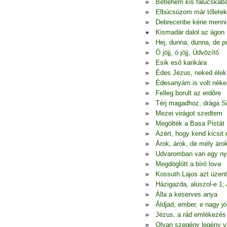
Betlehem kis falucskáb
Elbúcsúzom már tőletek
Debrecenbe kéne menni
Kismadár dalol az ágon
Hej, dunna, dunna, de p
Ó jöjj, ó jöjj, Üdvözítő
Esik eső karikára
Édes Jézus, neked élek
Édesanyám is volt nék
Felleg borult az erdőre
Térj magadhoz, drága S
Mezei virágot szedtem
Megölték a Basa Pistát
Azért, hogy kend kicsit
Árok, árok, de mély áro
Udvaromban van egy ny
Megdöglött a bíró lova
Kossuth Lajos azt üzen
Házigazda, aluszol-e 1;
Álla a keserves anya
Áldjad, ember, e nagy jó
Jézus, a rád emlékezés
Olyan szegény legény 