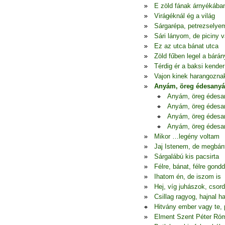
E zöld fának árnyékába
Virágéknál ég a világ
Sárgarépa, petrezselye
Sári lányom, de piciny 
Ez az utca bánat utca
Zöld fűben legel a bárán
Térdig ér a baksi kender
Vajon kinek harangozna
Anyám, öreg édesany
Anyám, öreg édes
Anyám, öreg édes
Anyám, öreg édes
Anyám, öreg édes
Mikor …legény voltam
Jaj Istenem, de megbá
Sárgalábú kis pacsirta
Félre, bánat, félre gondd
Ihatom én, de iszom is
Hej, víg juhászok, csor
Csillag ragyog, hajnal h
Hitvány ember vagy te, 
Elment Szent Péter Ró