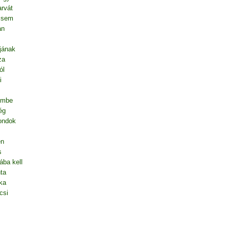
rvát
l sem
an
jának
za
ól
i
embe
ég
mondok
en
s
ába kell
ta
ka
csi