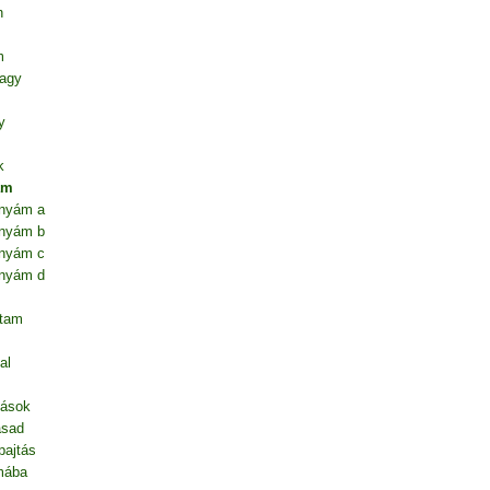
n
m
vagy
y
k
ám
anyám a
anyám b
anyám c
anyám d
ntam
al
dások
asad
pajtás
mába