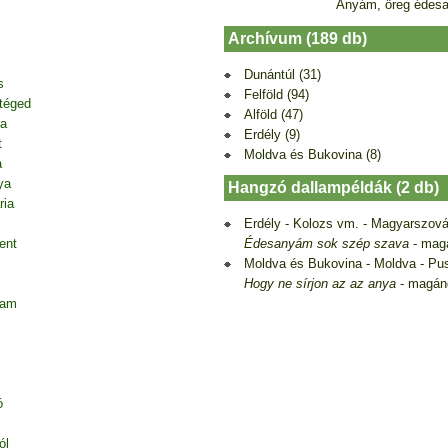
Anyám, öreg édes
Archívum (189 db)
Dunántúl (31)
s
Felföld (94)
 téged
Alföld (47)
ja
Erdély (9)
t
Moldva és Bukovina (8)
a
ya
Hangzó dallampéldák (2 db)
ria
Erdély - Kolozs vm. - Magyarszová
Édesanyám sok szép szava
- mag
ent
Moldva és Bukovina - Moldva - Pu
Hogy ne sírjon az az anya
- magán
tam
ó
ól