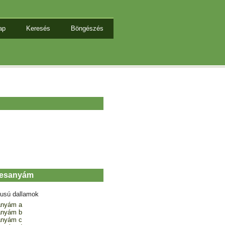
ap
Keresés
Böngészés
desanyám
tusú dallamok
anyám a
anyám b
anyám c