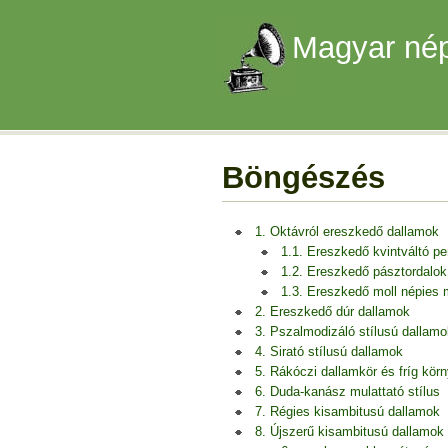
Magyar nép
Böngészés
1. Oktávról ereszkedő dallamok
1.1. Ereszkedő kvintváltó p
1.2. Ereszkedő pásztordalok
1.3. Ereszkedő moll népies
2. Ereszkedő dúr dallamok
3. Pszalmodizáló stílusú dallamo
4. Sirató stílusú dallamok
5. Rákóczi dallamkör és fríg kör
6. Duda-kanász mulattató stílus
7. Régies kisambitusú dallamok
8. Újszerű kisambitusú dallamok