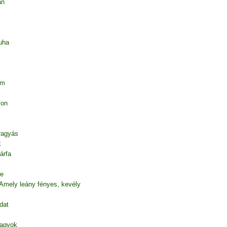
an
uha
em
ion
 ragyás
k
árfa
te
 Amely leány fényes, kevély
dat
vagyok