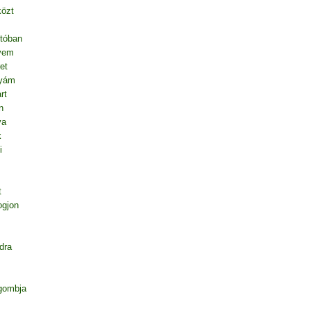
közt
tóban
vem
et
nyám
rt
n
va
k
i
t
ogjon
dra
gombja