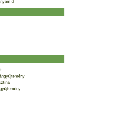
anyám d
t
ángyűjtemény
sztina
gyűjtemény