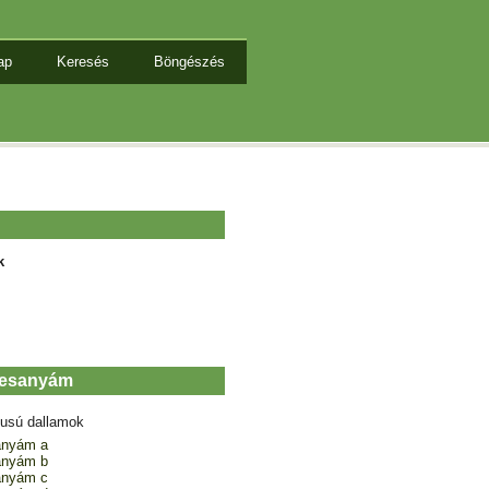
ap
Keresés
Böngészés
k
desanyám
tusú dallamok
anyám a
anyám b
anyám c