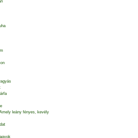
an
uha
em
ion
 ragyás
k
árfa
te
 Amely leány fényes, kevély
dat
vagyok