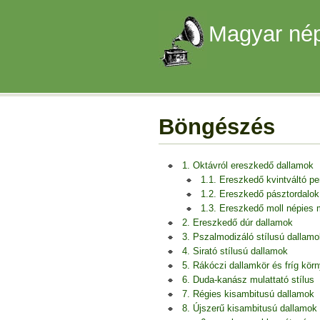
Magyar nép
Böngészés
1. Oktávról ereszkedő dallamok
1.1. Ereszkedő kvintváltó p
1.2. Ereszkedő pásztordalok
1.3. Ereszkedő moll népies
2. Ereszkedő dúr dallamok
3. Pszalmodizáló stílusú dallamo
4. Sirató stílusú dallamok
5. Rákóczi dallamkör és fríg kör
6. Duda-kanász mulattató stílus
7. Régies kisambitusú dallamok
8. Újszerű kisambitusú dallamok