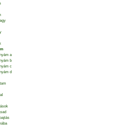
n
m
vagy
y
k
ám
anyám a
anyám b
anyám c
anyám d
ntam
al
dások
asad
pajtás
mába