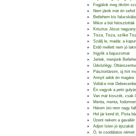
Fogjátok meg ökröm sza
Nem járok már én seho
Betlehem kis falucskáb
Mikor a bút felosztották
Krisztus Jézus nagyany
Tisza, Tisza, szőke Tis
Szállj le, madár, a kapur
Erdő mellett nem jó lakn
Irigylik a bajuszomat
Jertek, menjünk Betleh
Üdvözlégy, Oltáriszents
Pásztortársim, új hírt 
Annyit adok én magára
Voltál-e már Debrecenb
Én vagyok a petri gulyá
Van már kisszék, csak l
Menta, menta, fodormen
Három ürü nem nagy fal
Hol jár kend itt, Pista bá
Üzent nekem a gavallér
Adjon Isten jó éjszakát
Ó, te csodálatos német