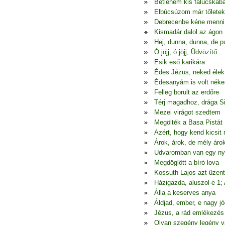
Betlehem kis falucskáb
Elbúcsúzom már tőletek
Debrecenbe kéne menni
Kismadár dalol az ágon
Hej, dunna, dunna, de p
Ó jöjj, ó jöjj, Üdvözítő
Esik eső karikára
Édes Jézus, neked élek
Édesanyám is volt nék
Felleg borult az erdőre
Térj magadhoz, drága S
Mezei virágot szedtem
Megölték a Basa Pistát
Azért, hogy kend kicsit
Árok, árok, de mély áro
Udvaromban van egy ny
Megdöglött a bíró lova
Kossuth Lajos azt üzen
Házigazda, aluszol-e 1;
Álla a keserves anya
Áldjad, ember, e nagy jó
Jézus, a rád emlékezés
Olyan szegény legény 