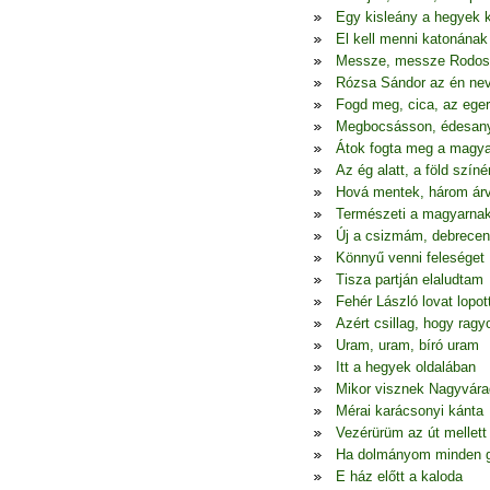
Egy kisleány a hegyek 
El kell menni katonának
Messze, messze Rodos
Rózsa Sándor az én ne
Fogd meg, cica, az eger
Megbocsásson, édesa
Átok fogta meg a magya
Az ég alatt, a föld színé
Hová mentek, három ár
Természeti a magyarna
Új a csizmám, debrecen
Könnyű venni feleséget
Tisza partján elaludtam
Fehér László lovat lopot
Azért csillag, hogy ragy
Uram, uram, bíró uram
Itt a hegyek oldalában
Mikor visznek Nagyvára
Mérai karácsonyi kánta
Vezérürüm az út mellett
Ha dolmányom minden 
E ház előtt a kaloda