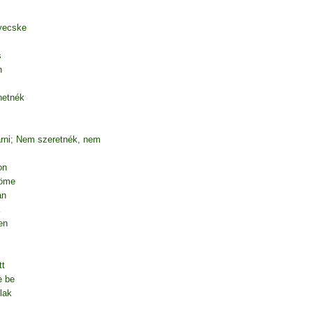
yecske
s
n
hetnék
árni; Nem szeretnék, nem
on
röme
an
en
tt
e be
lak