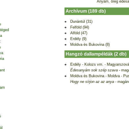
Anyám, öreg édes
Archívum (189 db)
Dunántúl (31)
s
Felföld (94)
 téged
Alföld (47)
ja
Erdély (9)
t
Moldva és Bukovina (8)
a
ya
Hangzó dallampéldák (2 db)
ria
Erdély - Kolozs vm. - Magyarszová
Édesanyám sok szép szava
- mag
ent
Moldva és Bukovina - Moldva - Pu
Hogy ne sírjon az az anya
- magán
tam
ó
ól