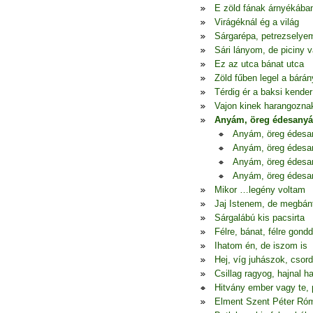
E zöld fának árnyékába
Virágéknál ég a világ
Sárgarépa, petrezselye
Sári lányom, de piciny 
Ez az utca bánat utca
Zöld fűben legel a bárán
Térdig ér a baksi kender
Vajon kinek harangozna
Anyám, öreg édesany
Anyám, öreg édes
Anyám, öreg édes
Anyám, öreg édes
Anyám, öreg édes
Mikor …legény voltam
Jaj Istenem, de megbá
Sárgalábú kis pacsirta
Félre, bánat, félre gondd
Ihatom én, de iszom is
Hej, víg juhászok, csor
Csillag ragyog, hajnal h
Hitvány ember vagy te, 
Elment Szent Péter Ró