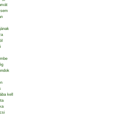
rvát
l sem
an
jának
za
ól
i
embe
ég
mondok
en
s
ába kell
ta
ka
csi