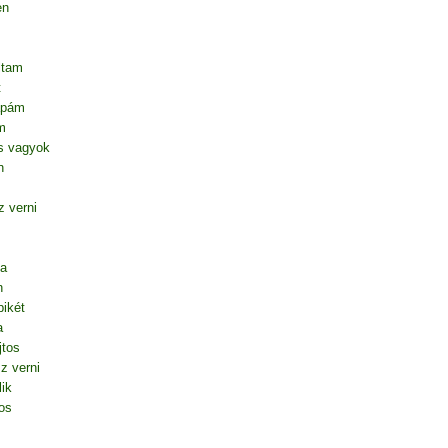
en
ltam
t
apám
m
s vagyok
n
 verni
ta
n
ikét
a
jtos
z verni
lik
os