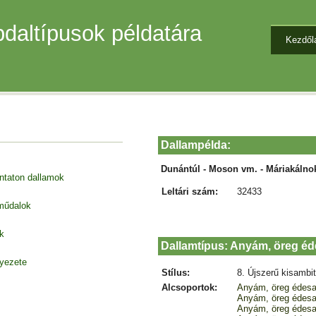
daltípusok példatára
Kezdől
Dallampélda:
Dunántúl - Moson vm. - Máriakálno
entaton dallamok
Leltári szám:
32433
 műdalok
k
Dallamtípus: Anyám, öreg é
nyezete
Stílus:
8. Újszerű kisambi
Alcsoportok:
Anyám, öreg édes
Anyám, öreg édes
Anyám, öreg édes