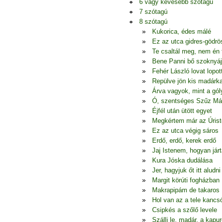
6 vagy kevesebb szótagú
7 szótagú
8 szótagú
Kukorica, édes málé
Ez az utca gidres-gödrö
Te csaltál meg, nem én
Bene Panni bő szoknyá
Fehér László lovat lopot
Repülve jön kis madárk
Árva vagyok, mint a gól
Ó, szentséges Szűz Má
Éjfél után ütött egyet
Megkértem már az Úrist
Ez az utca végig sáros
Erdő, erdő, kerek erdő
Jaj Istenem, hogyan jár
Kura Jóska dudálása
Jer, hagyjuk őt itt aludni
Margit körúti fogházban
Makrapipám de takaros
Hol van az a tele kancs
Csipkés a szőlő levele
Szállj le, madár, a kapur