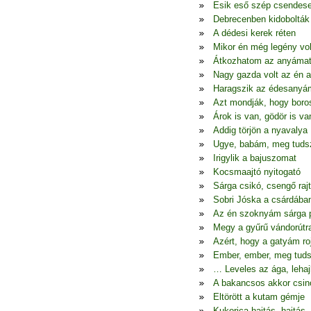
Esik eső szép csendes
Debrecenben kidobolták
A dédesi kerek réten
Mikor én még legény vo
Átkozhatom az anyáma
Nagy gazda volt az én 
Haragszik az édesanyá
Azt mondják, hogy boro
Árok is van, gödör is va
Addig törjön a nyavalya
Ugye, babám, meg tudsz
Irigylik a bajuszomat
Kocsmaajtó nyitogató
Sárga csikó, csengő raj
Sobri Jóska a csárdába
Az én szoknyám sárga p
Megy a gyűrű vándorútr
Azért, hogy a gatyám ro
Ember, ember, meg tuds
… Leveles az ága, lehaj
A bakancsos akkor csin
Eltörött a kutam gémje
Kukorica hajtás, hajtás