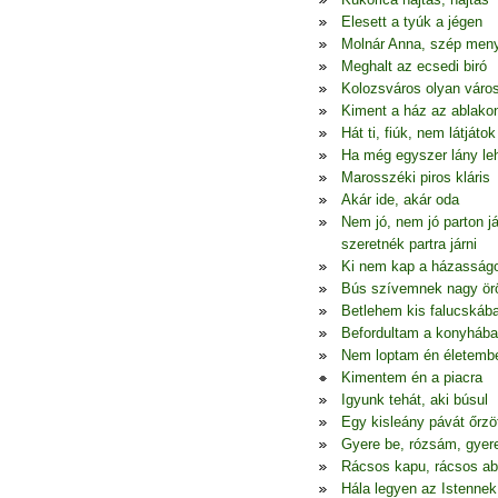
Elesett a tyúk a jégen
Molnár Anna, szép men
Meghalt az ecsedi biró
Kolozsváros olyan váro
Kiment a ház az ablako
Hát ti, fiúk, nem látjátok
Ha még egyszer lány le
Marosszéki piros kláris
Akár ide, akár oda
Nem jó, nem jó parton j
szeretnék partra járni
Ki nem kap a házasság
Bús szívemnek nagy ö
Betlehem kis falucskáb
Befordultam a konyhába
Nem loptam én életemb
Kimentem én a piacra
Igyunk tehát, aki búsul
Egy kisleány pávát őrzö
Gyere be, rózsám, gyer
Rácsos kapu, rácsos ab
Hála legyen az Istennek