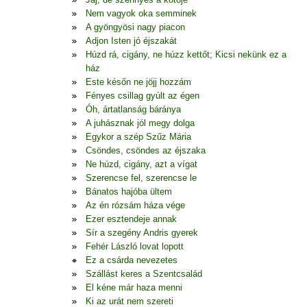
Nem vagyok oka semminek
A gyöngyösi nagy piacon
Adjon Isten jó éjszakát
Húzd rá, cigány, ne húzz kettőt; Kicsi nekünk ez a
ház
Este későn ne jöjj hozzám
Fényes csillag gyúlt az égen
Óh, ártatlanság báránya
A juhásznak jól megy dolga
Egykor a szép Szűz Mária
Csöndes, csöndes az éjszaka
Ne húzd, cigány, azt a vígat
Szerencse fel, szerencse le
Bánatos hajóba ültem
Az én rózsám háza vége
Ezer esztendeje annak
Sír a szegény Andris gyerek
Fehér László lovat lopott
Ez a csárda nevezetes
Szállást keres a Szentcsalád
El kéne már haza menni
Ki az urát nem szereti