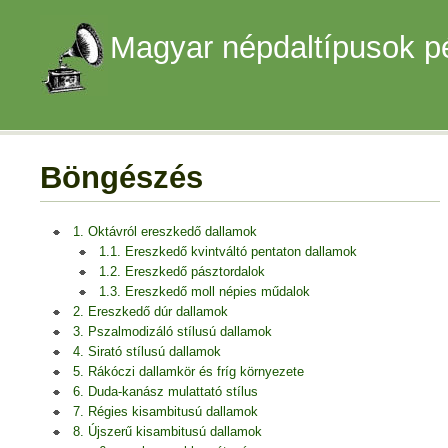
Magyar népdaltípusok p
Böngészés
1. Oktávról ereszkedő dallamok
1.1. Ereszkedő kvintváltó pentaton dallamok
1.2. Ereszkedő pásztordalok
1.3. Ereszkedő moll népies műdalok
2. Ereszkedő dúr dallamok
3. Pszalmodizáló stílusú dallamok
4. Sirató stílusú dallamok
5. Rákóczi dallamkör és fríg környezete
6. Duda-kanász mulattató stílus
7. Régies kisambitusú dallamok
8. Újszerű kisambitusú dallamok