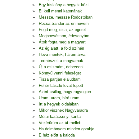
Egy kisleány a hegyek közt
El kell menni katonának
Messze, messze Rodostóban
Rózsa Sándor az én nevem
Fogd meg, cica, az egeret
Megbocsásson, édesanyám
Átok fogta meg a magyart
Az ég alatt, a föld színén
Hová mentek, három árva
Természeti a magyarnak
Új a csizmám, debreceni
Könnyű venni feleséget
Tisza partján elaludtam
Fehér László lovat lopott
Azért csillag, hogy ragyogjon
Uram, uram, bíró uram
Itt a hegyek oldalában
Mikor visznek Nagyváradra
Mérai karácsonyi kánta
Vezérürüm az út mellett
Ha dolmányom minden gombja
E ház előtt a kaloda