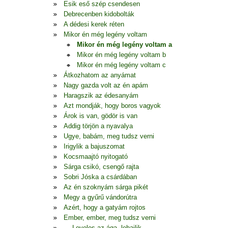
Esik eső szép csendesen
Debrecenben kidobolták
A dédesi kerek réten
Mikor én még legény voltam
Mikor én még legény voltam a
Mikor én még legény voltam b
Mikor én még legény voltam c
Átkozhatom az anyámat
Nagy gazda volt az én apám
Haragszik az édesanyám
Azt mondják, hogy boros vagyok
Árok is van, gödör is van
Addig törjön a nyavalya
Ugye, babám, meg tudsz verni
Irigylik a bajuszomat
Kocsmaajtó nyitogató
Sárga csikó, csengő rajta
Sobri Jóska a csárdában
Az én szoknyám sárga pikét
Megy a gyűrű vándorútra
Azért, hogy a gatyám rojtos
Ember, ember, meg tudsz verni
… Leveles az ága, lehajlik