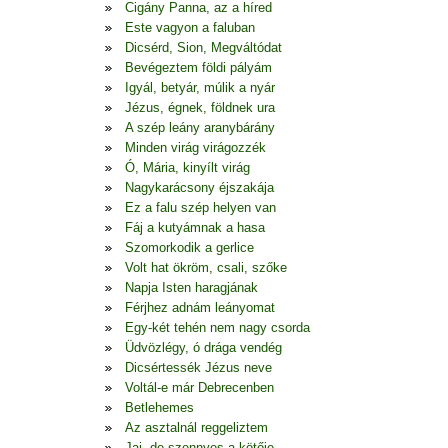
Cigány Panna, az a híred
Este vagyon a faluban
Dicsérd, Sion, Megváltódat
Bevégeztem földi pályám
Igyál, betyár, múlik a nyár
Jézus, égnek, földnek ura
A szép leány aranybárány
Minden virág virágozzék
Ó, Mária, kinyílt virág
Nagykarácsony éjszakája
Ez a falu szép helyen van
Fáj a kutyámnak a hasa
Szomorkodik a gerlice
Volt hat ökröm, csali, szőke
Napja Isten haragjának
Férjhez adnám leányomat
Egy-két tehén nem nagy csorda
Üdvözlégy, ó drága vendég
Dicsértessék Jézus neve
Voltál-e már Debrecenben
Betlehemes
Az asztalnál reggeliztem
Jaj, de szennyes a kötője