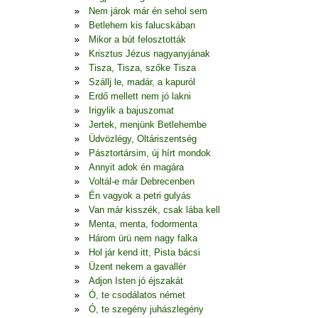
Nem járok már én sehol sem
Betlehem kis falucskában
Mikor a bút felosztották
Krisztus Jézus nagyanyjának
Tisza, Tisza, szőke Tisza
Szállj le, madár, a kapuról
Erdő mellett nem jó lakni
Irigylik a bajuszomat
Jertek, menjünk Betlehembe
Üdvözlégy, Oltáriszentség
Pásztortársim, új hírt mondok
Annyit adok én magára
Voltál-e már Debrecenben
Én vagyok a petri gulyás
Van már kisszék, csak lába kell
Menta, menta, fodormenta
Három ürü nem nagy falka
Hol jár kend itt, Pista bácsi
Üzent nekem a gavallér
Adjon Isten jó éjszakát
Ó, te csodálatos német
Ó, te szegény juhászlegény