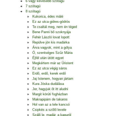
6 vagy kevesebb szótagú
7 szótagú
8 szótagú
Kukorica, édes málé
Ez az utca gidres-gödrös
Te csaltál meg, nem én téged
Bene Panni bő szoknyája
Fehér László lovat lopott
Repülve jön kis madárka
Árva vagyok, mint a gólya
Ó, szentséges Szűz Mária
Éjfél után ütött egyet
Megkértem már az Úristent
Ez az utca végig sáros
Erdő, erdő, kerek erdő
Jaj Istenem, hogyan jártam
Kura Jóska dudálása
Jer, hagyjuk őt itt aludni
Margit körúti fogházban
Makrapipám de takaros
Hol van az a tele kancsó
Csipkés a szőlő levele
Szállj le, madár, a kapuról