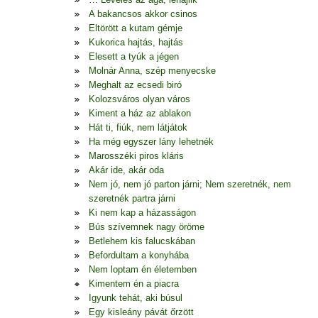
A bakancsos akkor csinos
Eltörött a kutam gémje
Kukorica hajtás, hajtás
Elesett a tyúk a jégen
Molnár Anna, szép menyecske
Meghalt az ecsedi biró
Kolozsváros olyan város
Kiment a ház az ablakon
Hát ti, fiúk, nem látjátok
Ha még egyszer lány lehetnék
Marosszéki piros kláris
Akár ide, akár oda
Nem jó, nem jó parton járni; Nem szeretnék, nem
szeretnék partra járni
Ki nem kap a házasságon
Bús szívemnek nagy öröme
Betlehem kis falucskában
Befordultam a konyhába
Nem loptam én életemben
Kimentem én a piacra
Igyunk tehát, aki búsul
Egy kisleány pávát őrzött