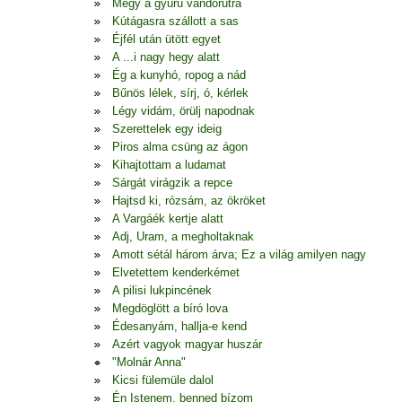
Megy a gyűrű vándorútra
Kútágasra szállott a sas
Éjfél után ütött egyet
A ...i nagy hegy alatt
Ég a kunyhó, ropog a nád
Bűnös lélek, sírj, ó, kérlek
Légy vidám, örülj napodnak
Szerettelek egy ideig
Piros alma csüng az ágon
Kihajtottam a ludamat
Sárgát virágzik a repce
Hajtsd ki, rózsám, az ökröket
A Vargáék kertje alatt
Adj, Uram, a megholtaknak
Amott sétál három árva; Ez a világ amilyen nagy
Elvetettem kenderkémet
A pilisi lukpincének
Megdöglött a bíró lova
Édesanyám, hallja-e kend
Azért vagyok magyar huszár
"Molnár Anna"
Kicsi fülemüle dalol
Én Istenem, benned bízom