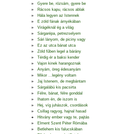
Gyere be, rózsám, gyere be
Rácsos kapu, rácsos ablak
Hála legyen az Istennek
E zöld fának árnyékában
Virágéknál ég a világ
Sárgarépa, petrezselyem
Sári lányom, de piciny vagy
Ez az utca bánat utca
Zöld fűben legel a bárány
Térdig ér a baksi kender
Vajon kinek harangoznak
Anyám, öreg édesanyám
Mikor …legény voltam
Jaj Istenem, de megbántam
Sárgalábú kis pacsirta
Félre, bánat, félre gonddal
Ihatom én, de iszom is
Hej, víg juhászok, csordások
Csillag ragyog, hajnal hasad
Hitvány ember vagy te, pajtás
Elment Szent Péter Rómába
Betlehem kis falucskában