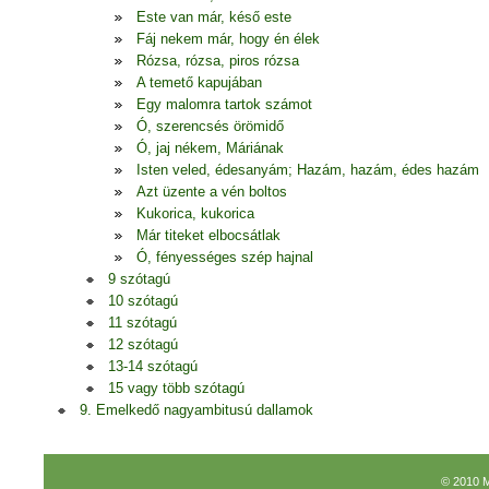
Este van már, késő este
Fáj nekem már, hogy én élek
Rózsa, rózsa, piros rózsa
A temető kapujában
Egy malomra tartok számot
Ó, szerencsés örömidő
Ó, jaj nékem, Máriának
Isten veled, édesanyám; Hazám, hazám, édes hazám
Azt üzente a vén boltos
Kukorica, kukorica
Már titeket elbocsátlak
Ó, fényességes szép hajnal
9 szótagú
10 szótagú
11 szótagú
12 szótagú
13-14 szótagú
15 vagy több szótagú
9. Emelkedő nagyambitusú dallamok
© 2010 M