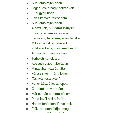
Sűrű erdő rejtekében
Jáger Jóska nagy betyár volt
... sugyári hopp
Édes-kedves feleségem
Sűrű erdő rejtekében
Áldozzunk, hív keresztények
Epret szedtem az erdőben
Fecském, fecském, édes fecském
Mit csinálnak a halászok
Zöld a kökény, majd megkékül
A miskolci híres boltban
Terbeléti kertek alatt
Kossuth Lajos táborában
Minapában rózsát láttam
Fáj a szívem, fáj a lelkem
"Csilivári-csalavári"
Fehér László lovat lopott
Csütörtökön virradóra
Már ezután én nem bánom
Piros levél hull a fáról
Három fehér kendőt veszek
Fiúk, az Isten áldjon meg