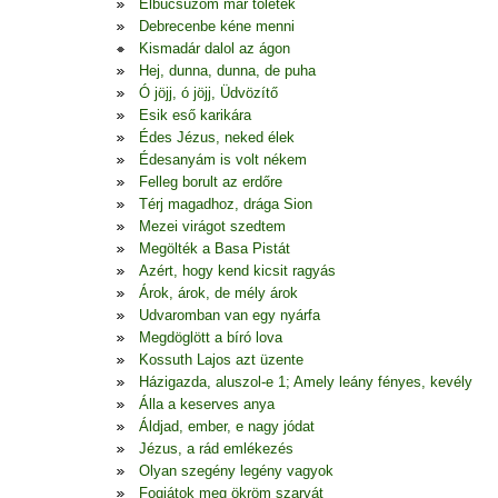
Elbúcsúzom már tőletek
Debrecenbe kéne menni
Kismadár dalol az ágon
Hej, dunna, dunna, de puha
Ó jöjj, ó jöjj, Üdvözítő
Esik eső karikára
Édes Jézus, neked élek
Édesanyám is volt nékem
Felleg borult az erdőre
Térj magadhoz, drága Sion
Mezei virágot szedtem
Megölték a Basa Pistát
Azért, hogy kend kicsit ragyás
Árok, árok, de mély árok
Udvaromban van egy nyárfa
Megdöglött a bíró lova
Kossuth Lajos azt üzente
Házigazda, aluszol-e 1; Amely leány fényes, kevély
Álla a keserves anya
Áldjad, ember, e nagy jódat
Jézus, a rád emlékezés
Olyan szegény legény vagyok
Fogjátok meg ökröm szarvát