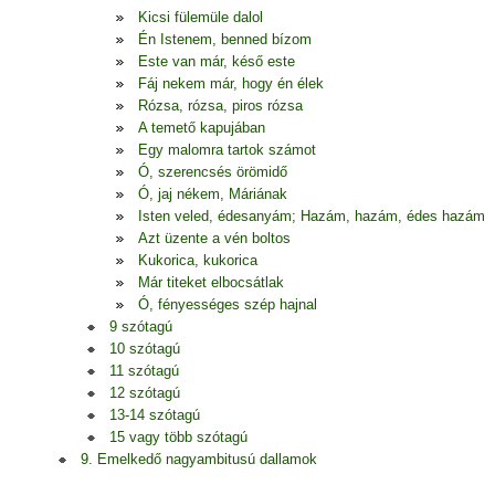
Kicsi fülemüle dalol
Én Istenem, benned bízom
Este van már, késő este
Fáj nekem már, hogy én élek
Rózsa, rózsa, piros rózsa
A temető kapujában
Egy malomra tartok számot
Ó, szerencsés örömidő
Ó, jaj nékem, Máriának
Isten veled, édesanyám; Hazám, hazám, édes hazám
Azt üzente a vén boltos
Kukorica, kukorica
Már titeket elbocsátlak
Ó, fényességes szép hajnal
9 szótagú
10 szótagú
11 szótagú
12 szótagú
13-14 szótagú
15 vagy több szótagú
9. Emelkedő nagyambitusú dallamok