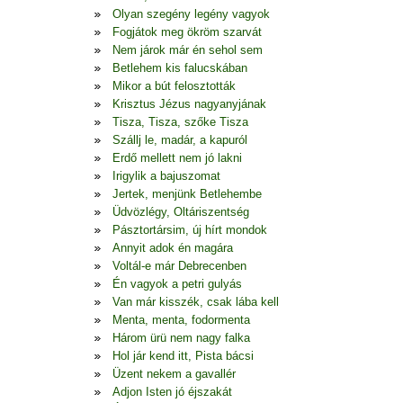
Olyan szegény legény vagyok
Fogjátok meg ökröm szarvát
Nem járok már én sehol sem
Betlehem kis falucskában
Mikor a bút felosztották
Krisztus Jézus nagyanyjának
Tisza, Tisza, szőke Tisza
Szállj le, madár, a kapuról
Erdő mellett nem jó lakni
Irigylik a bajuszomat
Jertek, menjünk Betlehembe
Üdvözlégy, Oltáriszentség
Pásztortársim, új hírt mondok
Annyit adok én magára
Voltál-e már Debrecenben
Én vagyok a petri gulyás
Van már kisszék, csak lába kell
Menta, menta, fodormenta
Három ürü nem nagy falka
Hol jár kend itt, Pista bácsi
Üzent nekem a gavallér
Adjon Isten jó éjszakát