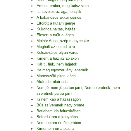
Ember, ember, meg tudsz verni
… Leveles az ága, lehajlik
A bakancsos akkor csinos
Eltörött a kutam gémje
Kukorica hajtás, hajtás
Elesett a tyúk a jégen
Molnár Anna, szép menyecske
Meghalt az ecsedi biró
Kolozsváros olyan város
Kiment a ház az ablakon
Hát ti, fiúk, nem látjátok
Ha még egyszer lány lehetnék
Marosszéki piros kláris
Akár ide, akár oda
Nem jó, nem jó parton járni; Nem szeretnék, nem
szeretnék partra járni
Ki nem kap a házasságon
Bús szívemnek nagy öröme
Betlehem kis falucskában
Befordultam a konyhába
Nem loptam én életemben
Kimentem én a piacra