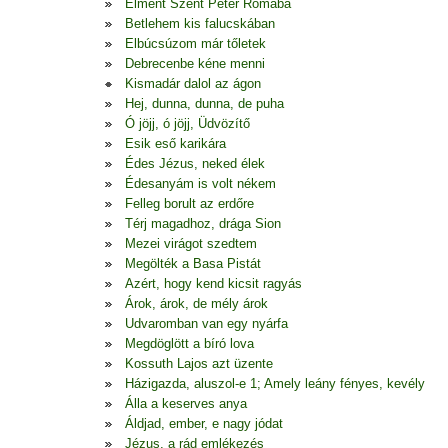
Elment Szent Péter Rómába
Betlehem kis falucskában
Elbúcsúzom már tőletek
Debrecenbe kéne menni
Kismadár dalol az ágon
Hej, dunna, dunna, de puha
Ó jöjj, ó jöjj, Üdvözítő
Esik eső karikára
Édes Jézus, neked élek
Édesanyám is volt nékem
Felleg borult az erdőre
Térj magadhoz, drága Sion
Mezei virágot szedtem
Megölték a Basa Pistát
Azért, hogy kend kicsit ragyás
Árok, árok, de mély árok
Udvaromban van egy nyárfa
Megdöglött a bíró lova
Kossuth Lajos azt üzente
Házigazda, aluszol-e 1; Amely leány fényes, kevély
Álla a keserves anya
Áldjad, ember, e nagy jódat
Jézus, a rád emlékezés