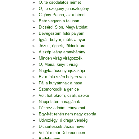
Ó, te csodálatos német
Ó, te szegény juhászlegény
Cigány Panna, az a híred
Este vagyon a faluban
Dicsérd, Sion, Megváltódat
Bevégeztem földi pályám
Igyál, betyár, múlik a nyár
Jézus, égnek, földnek ura
A szép leány aranybárány
Minden virág virágozzék
Ó, Mária, kinyílt virág
Nagykarácsony éjszakája
Ez a falu szép helyen van
Fáj a kutyámnak a hasa
Szomorkodik a gerlice
Volt hat ökröm, csali, szőke
Napja Isten haragjának
Férjhez adnám leányomat
Egy-két tehén nem nagy csorda
Üdvözlégy, ó drága vendég
Dicsértessék Jézus neve
Voltál-e már Debrecenben
Betlehemes