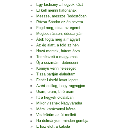
Egy kisleány a hegyek közt
El kell menni katonának
Messze, messze Rodostóban
Rózsa Sándor az én nevem
Fogd meg, cica, az egeret
Megbocsásson, édesanyám
Átok fogta meg a magyart
Az ég alatt, a föld színén
Hová mentek, három árva
Természeti a magyarnak
Új a csizmám, debreceni
Könnyű venni feleséget
Tisza partján elaludtam
Fehér László lovat lopott
Azért csillag, hogy ragyogjon
Uram, uram, bíró uram
Itt a hegyek oldalában
Mikor visznek Nagyváradra
Mérai karácsonyi kánta
Vezérürüm az út mellett
Ha dolmányom minden gombja
E ház előtt a kaloda