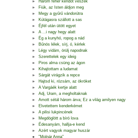
Három fehér kendőt veszek
Fiúk, az Isten áldjon meg
Megy a gyűrű vándorútra
Kútágasra szállott a sas
Éjfél után ütött egyet
A ...i nagy hegy alatt
Ég a kunyhó, ropog a nád
Bűnös lélek, sírj, ó, kérlek
Légy vidám, örülj napodnak
Szerettelek egy ideig
Piros alma csüng az ágon
Kihajtottam a ludamat
Sárgát virágzik a repce
Hajtsd ki, rózsám, az ökröket
A Vargáék kertje alatt
Adj, Uram, a megholtaknak
Amott sétál három árva; Ez a világ amilyen nagy
Elvetettem kenderkémet
A pilisi lukpincének
Megdöglött a bíró lova
Édesanyám, hallja-e kend
Azért vagyok magyar huszár
"Molnár Anna"