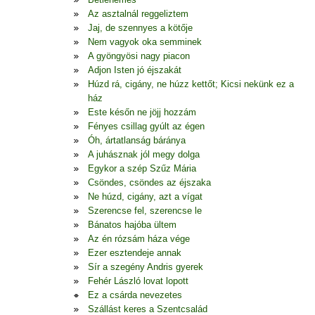
Az asztalnál reggeliztem
Jaj, de szennyes a kötője
Nem vagyok oka semminek
A gyöngyösi nagy piacon
Adjon Isten jó éjszakát
Húzd rá, cigány, ne húzz kettőt; Kicsi nekünk ez a
ház
Este későn ne jöjj hozzám
Fényes csillag gyúlt az égen
Óh, ártatlanság báránya
A juhásznak jól megy dolga
Egykor a szép Szűz Mária
Csöndes, csöndes az éjszaka
Ne húzd, cigány, azt a vígat
Szerencse fel, szerencse le
Bánatos hajóba ültem
Az én rózsám háza vége
Ezer esztendeje annak
Sír a szegény Andris gyerek
Fehér László lovat lopott
Ez a csárda nevezetes
Szállást keres a Szentcsalád