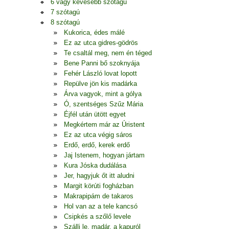
6 vagy kevesebb szótagú
7 szótagú
8 szótagú
Kukorica, édes málé
Ez az utca gidres-gödrös
Te csaltál meg, nem én téged
Bene Panni bő szoknyája
Fehér László lovat lopott
Repülve jön kis madárka
Árva vagyok, mint a gólya
Ó, szentséges Szűz Mária
Éjfél után ütött egyet
Megkértem már az Úristent
Ez az utca végig sáros
Erdő, erdő, kerek erdő
Jaj Istenem, hogyan jártam
Kura Jóska dudálása
Jer, hagyjuk őt itt aludni
Margit körúti fogházban
Makrapipám de takaros
Hol van az a tele kancsó
Csipkés a szőlő levele
Szállj le, madár, a kapuról