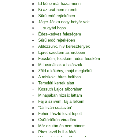
El kéne már haza menni
Ki az urát nem szereti
Sűrű erdő rejtekében
Jáger Jóska nagy betyár volt
... sugyári hopp
Édes-kedves feleségem
Sűrű erdő rejtekében
Áldozzunk, hív keresztények
Epret szedtem az erdőben
Fecském, fecském, édes fecském
Mit csinálnak a halászok
Zöld a kökény, majd megkékül
A miskolci híres boltban
Terbeléti kertek alatt
Kossuth Lajos táborában
Minapában rózsát láttam
Fáj a szívem, fáj a lelkem
"Csilivári-csalavári"
Fehér László lovat lopott
Csütörtökön virradóra
Már ezután én nem bánom
Piros levél hull a fáról