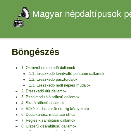
Magyar népdaltípusok p
Böngészés
1. Oktávról ereszkedő dallamok
1.1. Ereszkedő kvintváltó pentaton dallamok
1.2. Ereszkedő pásztordalok
1.3. Ereszkedő moll népies műdalok
2. Ereszkedő dúr dallamok
3. Pszalmodizáló stílusú dallamok
4. Sirató stílusú dallamok
5. Rákóczi dallamkör és fríg környezete
6. Duda-kanász mulattató stílus
7. Régies kisambitusú dallamok
8. Újszerű kisambitusú dallamok