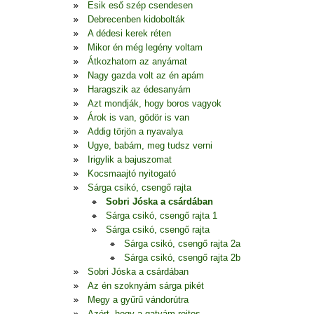
Esik eső szép csendesen
Debrecenben kidobolták
A dédesi kerek réten
Mikor én még legény voltam
Átkozhatom az anyámat
Nagy gazda volt az én apám
Haragszik az édesanyám
Azt mondják, hogy boros vagyok
Árok is van, gödör is van
Addig törjön a nyavalya
Ugye, babám, meg tudsz verni
Irigylik a bajuszomat
Kocsmaajtó nyitogató
Sárga csikó, csengő rajta
Sobri Jóska a csárdában
Sárga csikó, csengő rajta 1
Sárga csikó, csengő rajta
Sárga csikó, csengő rajta 2a
Sárga csikó, csengő rajta 2b
Sobri Jóska a csárdában
Az én szoknyám sárga pikét
Megy a gyűrű vándorútra
Azért, hogy a gatyám rojtos