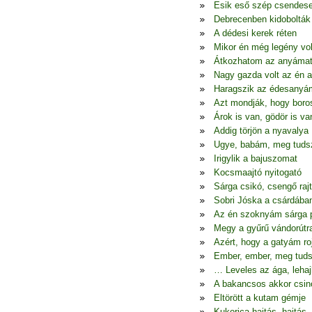
Esik eső szép csendes
Debrecenben kidobolták
A dédesi kerek réten
Mikor én még legény vo
Átkozhatom az anyáma
Nagy gazda volt az én 
Haragszik az édesanyá
Azt mondják, hogy boro
Árok is van, gödör is va
Addig törjön a nyavalya
Ugye, babám, meg tudsz
Irigylik a bajuszomat
Kocsmaajtó nyitogató
Sárga csikó, csengő raj
Sobri Jóska a csárdába
Az én szoknyám sárga p
Megy a gyűrű vándorútr
Azért, hogy a gatyám ro
Ember, ember, meg tuds
… Leveles az ága, lehaj
A bakancsos akkor csin
Eltörött a kutam gémje
Kukorica hajtás, hajtás