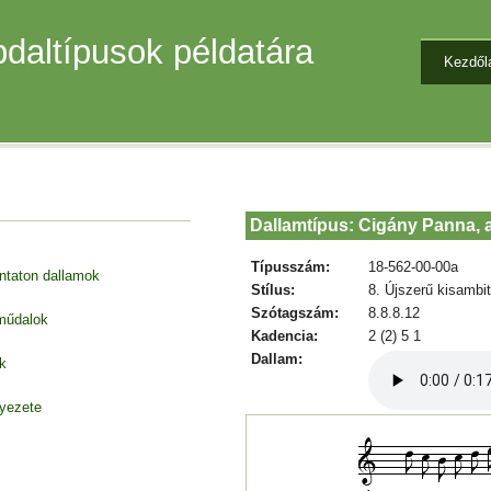
daltípusok példatára
Kezdől
Dallamtípus: Cigány Panna, a
Típusszám:
18-562-00-00a
entaton dallamok
Stílus:
8. Újszerű kisambi
Szótagszám:
8.8.8.12
 műdalok
Kadencia:
2 (2) 5 1
Dallam:
k
nyezete