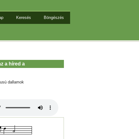
ap
Keresés
Böngészés
z a híred a
tusú dallamok