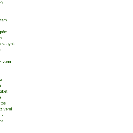
en
ltam
t
apám
m
s vagyok
n
 verni
ta
n
ikét
a
jtos
z verni
lik
os