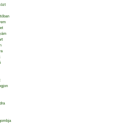
közt
tóban
vem
et
nyám
rt
n
va
k
i
t
ogjon
dra
gombja