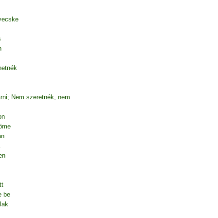
yecske
s
n
hetnék
árni; Nem szeretnék, nem
on
röme
an
en
tt
e be
lak