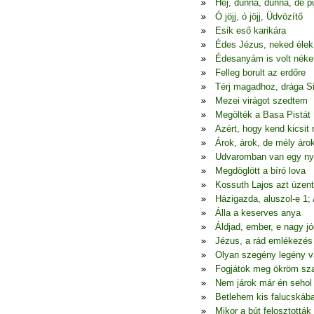
Hej, dunna, dunna, de p
Ó jöjj, ó jöjj, Üdvözítő
Esik eső karikára
Édes Jézus, neked élek
Édesanyám is volt nék
Felleg borult az erdőre
Térj magadhoz, drága S
Mezei virágot szedtem
Megölték a Basa Pistát
Azért, hogy kend kicsit
Árok, árok, de mély áro
Udvaromban van egy ny
Megdöglött a bíró lova
Kossuth Lajos azt üzen
Házigazda, aluszol-e 1;
Álla a keserves anya
Áldjad, ember, e nagy jó
Jézus, a rád emlékezés
Olyan szegény legény 
Fogjátok meg ökröm sza
Nem járok már én seho
Betlehem kis falucskáb
Mikor a bút felosztották