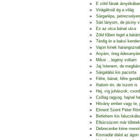
E zöld fának árnyékába
Virágéknál ég a világ
Sárgarépa, petrezselye
Sári lányom, de piciny 
Ez az utca bánat utca
Zöld fűben legel a bárán
Térdig ér a baksi kender
Vajon kinek harangozna
Anyám, öreg édesanyá
Mikor …legény voltam
Jaj Istenem, de megbá
Sárgalábú kis pacsirta
Félre, bánat, félre gondd
Ihatom én, de iszom is
Hej, víg juhászok, csor
Csillag ragyog, hajnal h
Hitvány ember vagy te, 
Elment Szent Péter Ró
Betlehem kis falucskáb
Elbúcsúzom már tőletek
Debrecenbe kéne menni
Kismadár dalol az ágon