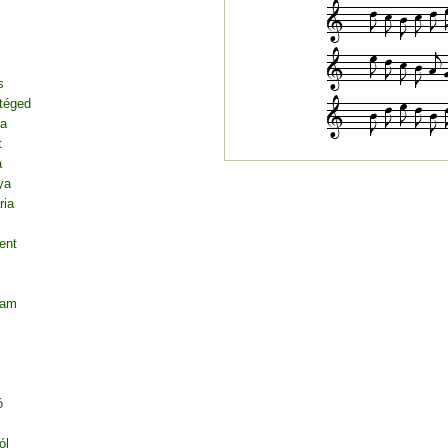
s
 téged
ja
t
a
ya
ria
ent
tam
ó
ól