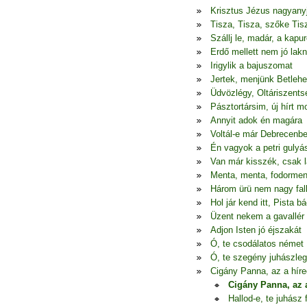
Krisztus Jézus nagyany
Tisza, Tisza, szőke Tis
Szállj le, madár, a kapur
Erdő mellett nem jó lakn
Irigylik a bajuszomat
Jertek, menjünk Betleh
Üdvözlégy, Oltáriszents
Pásztortársim, új hírt 
Annyit adok én magára
Voltál-e már Debrecenb
Én vagyok a petri gulyá
Van már kisszék, csak l
Menta, menta, fodormen
Három ürü nem nagy fal
Hol jár kend itt, Pista bá
Üzent nekem a gavallér
Adjon Isten jó éjszakát
Ó, te csodálatos német
Ó, te szegény juhászle
Cigány Panna, az a híre
Cigány Panna, az a
Hallod-e, te juhász 