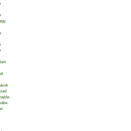
n
m
vagy
y
k
m
ntam
al
dások
asad
pajtás
mába
an