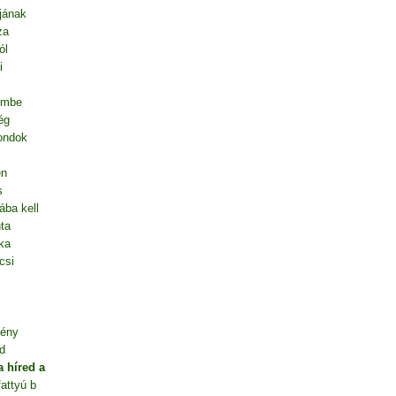
jának
za
ól
i
embe
ég
mondok
en
s
ába kell
ta
ka
csi
gény
d
 híred a
fattyú b