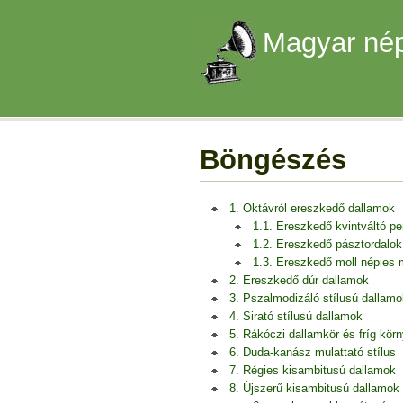
Magyar nép
Böngészés
1. Oktávról ereszkedő dallamok
1.1. Ereszkedő kvintváltó p
1.2. Ereszkedő pásztordalok
1.3. Ereszkedő moll népies
2. Ereszkedő dúr dallamok
3. Pszalmodizáló stílusú dallamo
4. Sirató stílusú dallamok
5. Rákóczi dallamkör és fríg kör
6. Duda-kanász mulattató stílus
7. Régies kisambitusú dallamok
8. Újszerű kisambitusú dallamok