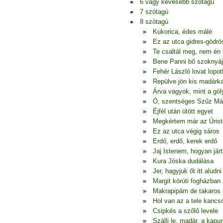
6 vagy kevesebb szótagú
7 szótagú
8 szótagú
Kukorica, édes málé
Ez az utca gidres-gödrö
Te csaltál meg, nem én
Bene Panni bő szoknyá
Fehér László lovat lopot
Repülve jön kis madárk
Árva vagyok, mint a gól
Ó, szentséges Szűz Má
Éjfél után ütött egyet
Megkértem már az Úrist
Ez az utca végig sáros
Erdő, erdő, kerek erdő
Jaj Istenem, hogyan jár
Kura Jóska dudálása
Jer, hagyjuk őt itt aludni
Margit körúti fogházban
Makrapipám de takaros
Hol van az a tele kancs
Csipkés a szőlő levele
Szállj le, madár, a kapur