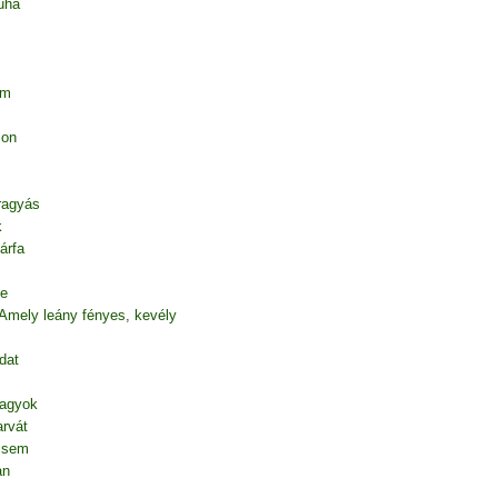
uha
em
ion
 ragyás
k
árfa
te
 Amely leány fényes, kevély
dat
vagyok
rvát
l sem
an