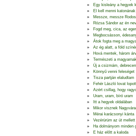
Egy kisleány a hegyek 
El kell menni katonának
Messze, messze Rodos
Rózsa Sándor az én ne
Fogd meg, cica, az eger
Megbocsásson, édesa
Átok fogta meg a magya
Az ég alatt, a föld színé
Hová mentek, három ár
Természeti a magyarna
Új a csizmám, debrecen
Könnyű venni feleséget
Tisza partján elaludtam
Fehér László lovat lopot
Azért csillag, hogy ragy
Uram, uram, bíró uram
Itt a hegyek oldalában
Mikor visznek Nagyvára
Mérai karácsonyi kánta
Vezérürüm az út mellett
Ha dolmányom minden 
E ház előtt a kaloda