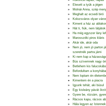
Elesett a tyúk a jégen
Molnár Anna, szép men
Meghalt az ecsedi biró
Kolozsváros olyan váro
Kiment a ház az ablako
Hát ti, fiúk, nem látjátok
Ha még egyszer lány le
Marosszéki piros kláris
Akár ide, akár oda
Nem jó, nem jó parton j
szeretnék partra járni
Ki nem kap a házasság
Bús szívemnek nagy ö
Betlehem kis falucskáb
Befordultam a konyhába
Nem loptam én életemb
Kimentem én a piacra
Igyunk tehát, aki búsul
Egy kisleány pávát őrzö
Gyere be, rózsám, gyer
Rácsos kapu, rácsos ab
Hála legyen az Istennek