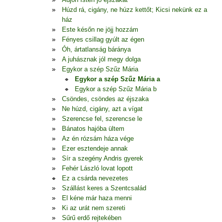
Húzd rá, cigány, ne húzz kettőt; Kicsi nekünk ez a
ház
Este későn ne jöjj hozzám
Fényes csillag gyúlt az égen
Óh, ártatlanság báránya
A juhásznak jól megy dolga
Egykor a szép Szűz Mária
Egykor a szép Szűz Mária a
Egykor a szép Szűz Mária b
Csöndes, csöndes az éjszaka
Ne húzd, cigány, azt a vígat
Szerencse fel, szerencse le
Bánatos hajóba ültem
Az én rózsám háza vége
Ezer esztendeje annak
Sír a szegény Andris gyerek
Fehér László lovat lopott
Ez a csárda nevezetes
Szállást keres a Szentcsalád
El kéne már haza menni
Ki az urát nem szereti
Sűrű erdő rejtekében