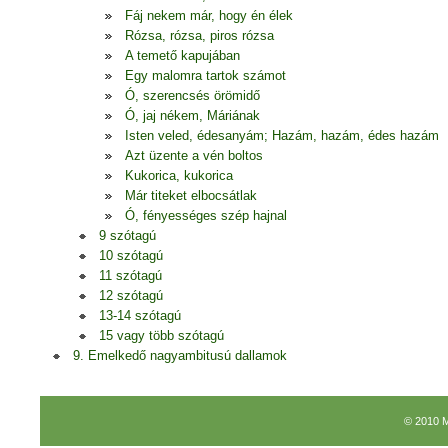
Fáj nekem már, hogy én élek
Rózsa, rózsa, piros rózsa
A temető kapujában
Egy malomra tartok számot
Ó, szerencsés örömidő
Ó, jaj nékem, Máriának
Isten veled, édesanyám; Hazám, hazám, édes hazám
Azt üzente a vén boltos
Kukorica, kukorica
Már titeket elbocsátlak
Ó, fényességes szép hajnal
9 szótagú
10 szótagú
11 szótagú
12 szótagú
13-14 szótagú
15 vagy több szótagú
9. Emelkedő nagyambitusú dallamok
© 2010 M