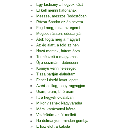
Egy kisleány a hegyek közt
El kell menni katonának
Messze, messze Rodostóban
Rózsa Sándor az én nevem
Fogd meg, cica, az egeret
Megbocsásson, édesanyám
Átok fogta meg a magyart
Az ég alatt, a föld színén
Hová mentek, három árva
Természeti a magyarnak
Új a csizmám, debreceni
Könnyű venni feleséget
Tisza partján elaludtam
Fehér László lovat lopott
Azért csillag, hogy ragyogjon
Uram, uram, bíró uram
Itt a hegyek oldalában
Mikor visznek Nagyváradra
Mérai karácsonyi kánta
Vezérürüm az út mellett
Ha dolmányom minden gombja
E ház előtt a kaloda