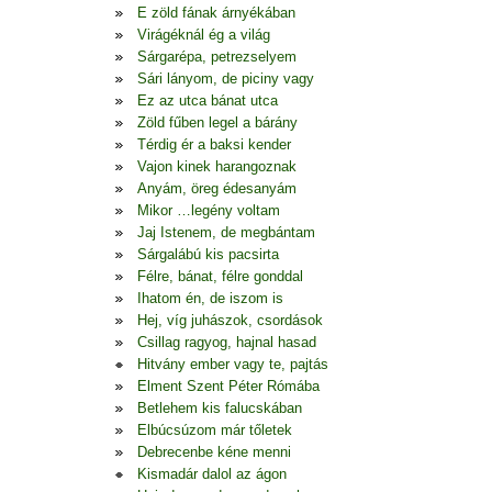
E zöld fának árnyékában
Virágéknál ég a világ
Sárgarépa, petrezselyem
Sári lányom, de piciny vagy
Ez az utca bánat utca
Zöld fűben legel a bárány
Térdig ér a baksi kender
Vajon kinek harangoznak
Anyám, öreg édesanyám
Mikor …legény voltam
Jaj Istenem, de megbántam
Sárgalábú kis pacsirta
Félre, bánat, félre gonddal
Ihatom én, de iszom is
Hej, víg juhászok, csordások
Csillag ragyog, hajnal hasad
Hitvány ember vagy te, pajtás
Elment Szent Péter Rómába
Betlehem kis falucskában
Elbúcsúzom már tőletek
Debrecenbe kéne menni
Kismadár dalol az ágon