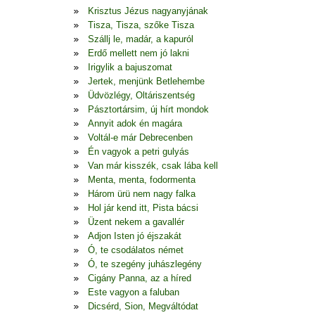
Krisztus Jézus nagyanyjának
Tisza, Tisza, szőke Tisza
Szállj le, madár, a kapuról
Erdő mellett nem jó lakni
Irigylik a bajuszomat
Jertek, menjünk Betlehembe
Üdvözlégy, Oltáriszentség
Pásztortársim, új hírt mondok
Annyit adok én magára
Voltál-e már Debrecenben
Én vagyok a petri gulyás
Van már kisszék, csak lába kell
Menta, menta, fodormenta
Három ürü nem nagy falka
Hol jár kend itt, Pista bácsi
Üzent nekem a gavallér
Adjon Isten jó éjszakát
Ó, te csodálatos német
Ó, te szegény juhászlegény
Cigány Panna, az a híred
Este vagyon a faluban
Dicsérd, Sion, Megváltódat