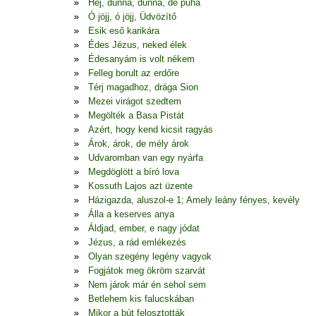
Hej, dunna, dunna, de puha
Ó jöjj, ó jöjj, Üdvözítő
Esik eső karikára
Édes Jézus, neked élek
Édesanyám is volt nékem
Felleg borult az erdőre
Térj magadhoz, drága Sion
Mezei virágot szedtem
Megölték a Basa Pistát
Azért, hogy kend kicsit ragyás
Árok, árok, de mély árok
Udvaromban van egy nyárfa
Megdöglött a bíró lova
Kossuth Lajos azt üzente
Házigazda, aluszol-e 1; Amely leány fényes, kevély
Álla a keserves anya
Áldjad, ember, e nagy jódat
Jézus, a rád emlékezés
Olyan szegény legény vagyok
Fogjátok meg ökröm szarvát
Nem járok már én sehol sem
Betlehem kis falucskában
Mikor a bút felosztották