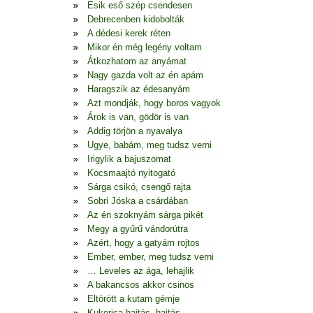
Esik eső szép csendesen
Debrecenben kidobolták
A dédesi kerek réten
Mikor én még legény voltam
Átkozhatom az anyámat
Nagy gazda volt az én apám
Haragszik az édesanyám
Azt mondják, hogy boros vagyok
Árok is van, gödör is van
Addig törjön a nyavalya
Ugye, babám, meg tudsz verni
Irigylik a bajuszomat
Kocsmaajtó nyitogató
Sárga csikó, csengő rajta
Sobri Jóska a csárdában
Az én szoknyám sárga pikét
Megy a gyűrű vándorútra
Azért, hogy a gatyám rojtos
Ember, ember, meg tudsz verni
… Leveles az ága, lehajlik
A bakancsos akkor csinos
Eltörött a kutam gémje
Kukorica hajtás, hajtás