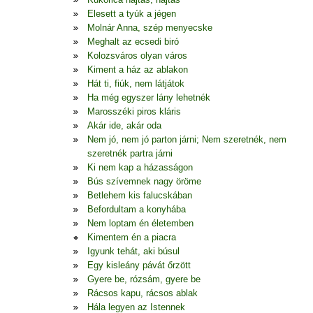
Elesett a tyúk a jégen
Molnár Anna, szép menyecske
Meghalt az ecsedi biró
Kolozsváros olyan város
Kiment a ház az ablakon
Hát ti, fiúk, nem látjátok
Ha még egyszer lány lehetnék
Marosszéki piros kláris
Akár ide, akár oda
Nem jó, nem jó parton járni; Nem szeretnék, nem
szeretnék partra járni
Ki nem kap a házasságon
Bús szívemnek nagy öröme
Betlehem kis falucskában
Befordultam a konyhába
Nem loptam én életemben
Kimentem én a piacra
Igyunk tehát, aki búsul
Egy kisleány pávát őrzött
Gyere be, rózsám, gyere be
Rácsos kapu, rácsos ablak
Hála legyen az Istennek