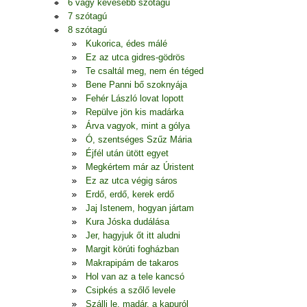
6 vagy kevesebb szótagú
7 szótagú
8 szótagú
Kukorica, édes málé
Ez az utca gidres-gödrös
Te csaltál meg, nem én téged
Bene Panni bő szoknyája
Fehér László lovat lopott
Repülve jön kis madárka
Árva vagyok, mint a gólya
Ó, szentséges Szűz Mária
Éjfél után ütött egyet
Megkértem már az Úristent
Ez az utca végig sáros
Erdő, erdő, kerek erdő
Jaj Istenem, hogyan jártam
Kura Jóska dudálása
Jer, hagyjuk őt itt aludni
Margit körúti fogházban
Makrapipám de takaros
Hol van az a tele kancsó
Csipkés a szőlő levele
Szállj le, madár, a kapuról