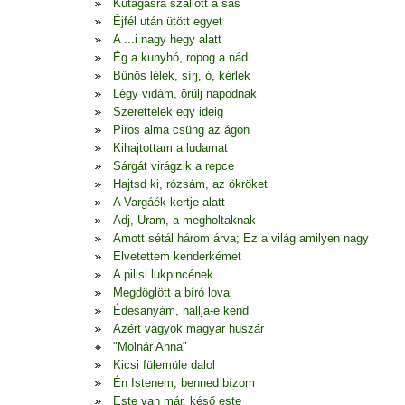
Kútágasra szállott a sas
Éjfél után ütött egyet
A ...i nagy hegy alatt
Ég a kunyhó, ropog a nád
Bűnös lélek, sírj, ó, kérlek
Légy vidám, örülj napodnak
Szerettelek egy ideig
Piros alma csüng az ágon
Kihajtottam a ludamat
Sárgát virágzik a repce
Hajtsd ki, rózsám, az ökröket
A Vargáék kertje alatt
Adj, Uram, a megholtaknak
Amott sétál három árva; Ez a világ amilyen nagy
Elvetettem kenderkémet
A pilisi lukpincének
Megdöglött a bíró lova
Édesanyám, hallja-e kend
Azért vagyok magyar huszár
"Molnár Anna"
Kicsi fülemüle dalol
Én Istenem, benned bízom
Este van már, késő este