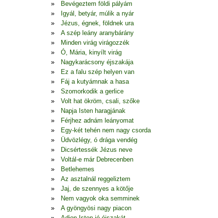
Bevégeztem földi pályám
Igyál, betyár, múlik a nyár
Jézus, égnek, földnek ura
A szép leány aranybárány
Minden virág virágozzék
Ó, Mária, kinyílt virág
Nagykarácsony éjszakája
Ez a falu szép helyen van
Fáj a kutyámnak a hasa
Szomorkodik a gerlice
Volt hat ökröm, csali, szőke
Napja Isten haragjának
Férjhez adnám leányomat
Egy-két tehén nem nagy csorda
Üdvözlégy, ó drága vendég
Dicsértessék Jézus neve
Voltál-e már Debrecenben
Betlehemes
Az asztalnál reggeliztem
Jaj, de szennyes a kötője
Nem vagyok oka semminek
A gyöngyösi nagy piacon
Adjon Isten jó éjszakát