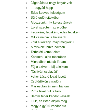
Jáger Jóska nagy betyár volt
... sugyári hopp
Édes-kedves feleségem
Sűrű erdő rejtekében
Áldozzunk, hív keresztények
Epret szedtem az erdőben
Fecském, fecském, édes fecském
Mit csinálnak a halászok
Zöld a kökény, majd megkékül
A miskolci híres boltban
Terbeléti kertek alatt
Kossuth Lajos táborában
Minapában rózsát láttam
Fáj a szívem, fáj a lelkem
"Csilivári-csalavári"
Fehér László lovat lopott
Csütörtökön virradóra
Már ezután én nem bánom
Piros levél hull a fáról
Három fehér kendőt veszek
Fiúk, az Isten áldjon meg
Megy a gyűrű vándorútra