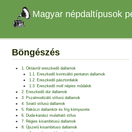
Magyar népdaltípusok p
Böngészés
1. Oktávról ereszkedő dallamok
1.1. Ereszkedő kvintváltó pentaton dallamok
1.2. Ereszkedő pásztordalok
1.3. Ereszkedő moll népies műdalok
2. Ereszkedő dúr dallamok
3. Pszalmodizáló stílusú dallamok
4. Sirató stílusú dallamok
5. Rákóczi dallamkör és fríg környezete
6. Duda-kanász mulattató stílus
7. Régies kisambitusú dallamok
8. Újszerű kisambitusú dallamok