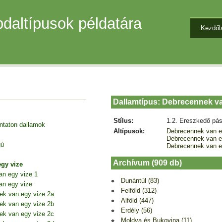
daltípusok példatára
Kezdől
Dallamtípus: Debrecennek va
Stílus:
1.2. Ereszkedő pás
entaton dallamok
Altípusok:
Debrecennek van e
Debrecennek van e
gú
Debrecennek van e
Archívum (909 db)
gy vize
n egy vize 1
Dunántúl (83)
an egy vize
Felföld (312)
ek van egy vize 2a
Alföld (447)
ek van egy vize 2b
Erdély (56)
ek van egy vize 2c
Moldva és Bukovina (11)