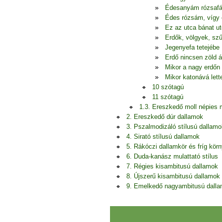
Édesanyám rózsafá
Édes rózsám, vígy 
Ez az utca bánat u
Erdők, völgyek, szű
Jegenyefa tetejébe
Erdő nincsen zöld á
Mikor a nagy erdőn
Mikor katonává let
10 szótagú
11 szótagú
1.3. Ereszkedő moll népies
2. Ereszkedő dúr dallamok
3. Pszalmodizáló stílusú dallamo
4. Sirató stílusú dallamok
5. Rákóczi dallamkör és fríg kör
6. Duda-kanász mulattató stílus
7. Régies kisambitusú dallamok
8. Újszerű kisambitusú dallamok
9. Emelkedő nagyambitusú dall