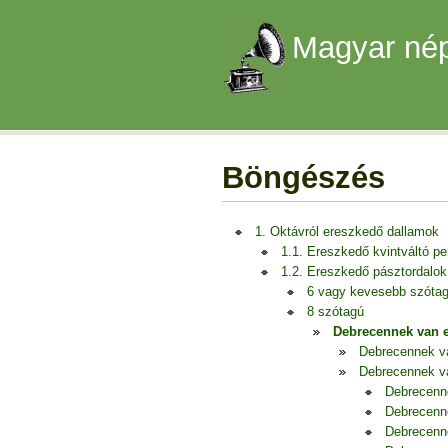
Magyar nép
Böngészés
1. Oktávról ereszkedő dallamok
1.1. Ereszkedő kvintváltó p
1.2. Ereszkedő pásztordalok
6 vagy kevesebb szóta
8 szótagú
Debrecennek van e
Debrecennek va
Debrecennek v
Debrecenn
Debrecenn
Debrecenn