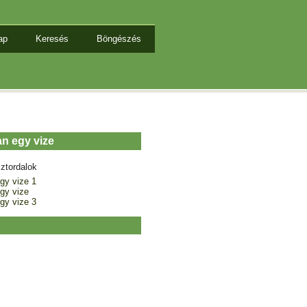
ap
Keresés
Böngészés
n egy vize
ztordalok
gy vize 1
gy vize
gy vize 3