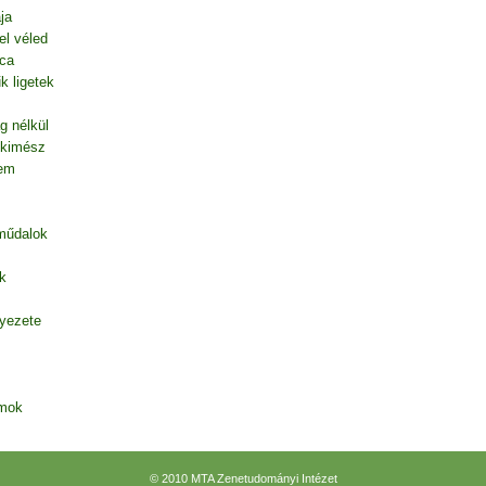
ja
el véled
tca
k ligetek
g nélkül
 kimész
tem
 műdalok
k
nyezete
amok
© 2010 MTA Zenetudományi Intézet