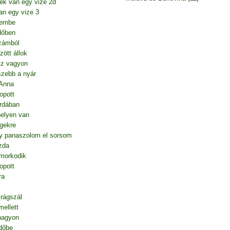
ek van egy vize 2d
n egy vize 3
tembe
dőben
zámból
ött állok
sz vagyon
szebb a nyár
 Anna
opott
rdában
elyen van
gekre
agy panaszolom el sorsom
zda
morkodik
opott
ra
irágszál
mellett
nagyon
dőbe