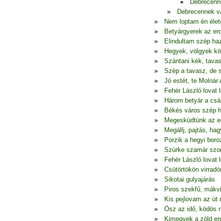
Debrecenn
Debrecennek va
Nem loptam én éle
Betyárgyerek az er
Elindultam szép ha
Hegyek, völgyek köz
Szántani kék, tava
Szép a tavasz, de 
Jó estét, te Molnár
Fehér László lovat l
Három betyár a csá
Békés város szép h
Megesküdtünk az e
Megállj, pajtás, h
Porzik a hegyi boro
Szürke szamár szo
Fehér László lovat l
Csütörtökön virradó
Sikotai gulyajárás
Piros szekfű, mákv
Kis pejlovam az út 
Ösz az idő, ködös 
Kimegyek a zöld er