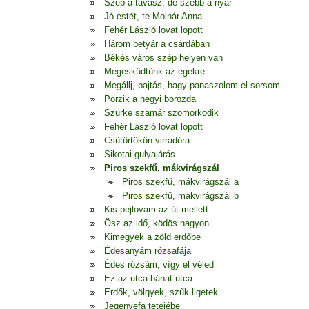
Szép a tavasz, de szebb a nyár
Jó estét, te Molnár Anna
Fehér László lovat lopott
Három betyár a csárdában
Békés város szép helyen van
Megesküdtünk az egekre
Megállj, pajtás, hagy panaszolom el sorsom
Porzik a hegyi borozda
Szürke szamár szomorkodik
Fehér László lovat lopott
Csütörtökön virradóra
Sikotai gulyajárás
Piros szekfű, mákvirágszál
Piros szekfű, mákvirágszál a
Piros szekfű, mákvirágszál b
Kis pejlovam az út mellett
Ösz az idő, ködös nagyon
Kimegyek a zöld erdőbe
Édesanyám rózsafája
Édes rózsám, vígy el véled
Ez az utca bánat utca
Erdők, völgyek, szűk ligetek
Jegenyefa tetejébe