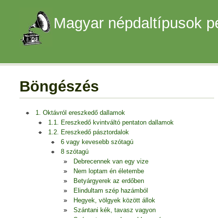
Magyar népdaltípusok p
Böngészés
1. Oktávról ereszkedő dallamok
1.1. Ereszkedő kvintváltó pentaton dallamok
1.2. Ereszkedő pásztordalok
6 vagy kevesebb szótagú
8 szótagú
Debrecennek van egy vize
Nem loptam én életembe
Betyárgyerek az erdőben
Elindultam szép hazámból
Hegyek, völgyek között állok
Szántani kék, tavasz vagyon