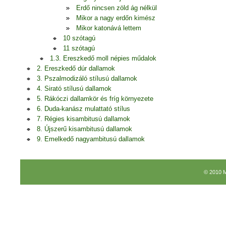
Erdő nincsen zöld ág nélkül
Mikor a nagy erdőn kimész
Mikor katonává lettem
10 szótagú
11 szótagú
1.3. Ereszkedő moll népies műdalok
2. Ereszkedő dúr dallamok
3. Pszalmodizáló stílusú dallamok
4. Sirató stílusú dallamok
5. Rákóczi dallamkör és fríg környezete
6. Duda-kanász mulattató stílus
7. Régies kisambitusú dallamok
8. Újszerű kisambitusú dallamok
9. Emelkedő nagyambitusú dallamok
© 2010 M