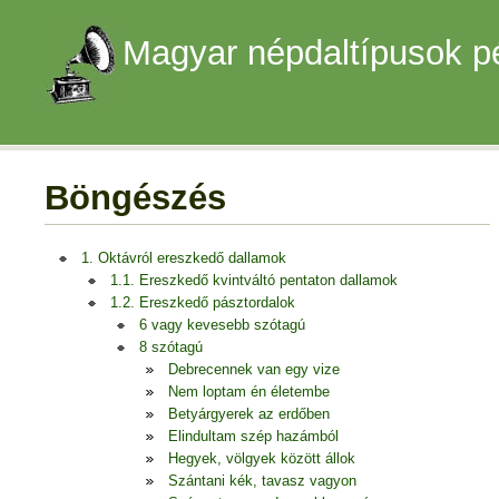
Magyar népdaltípusok p
Böngészés
1. Oktávról ereszkedő dallamok
1.1. Ereszkedő kvintváltó pentaton dallamok
1.2. Ereszkedő pásztordalok
6 vagy kevesebb szótagú
8 szótagú
Debrecennek van egy vize
Nem loptam én életembe
Betyárgyerek az erdőben
Elindultam szép hazámból
Hegyek, völgyek között állok
Szántani kék, tavasz vagyon