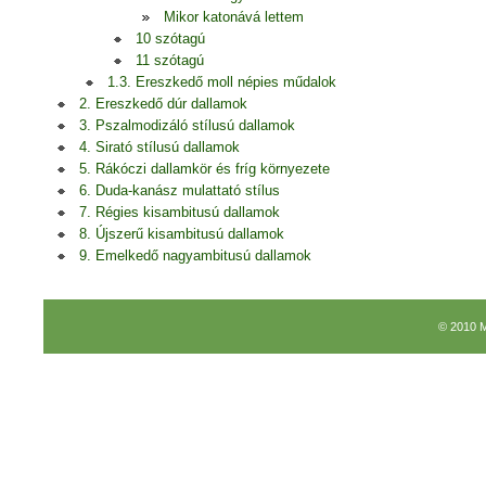
Mikor katonává lettem
10 szótagú
11 szótagú
1.3. Ereszkedő moll népies műdalok
2. Ereszkedő dúr dallamok
3. Pszalmodizáló stílusú dallamok
4. Sirató stílusú dallamok
5. Rákóczi dallamkör és fríg környezete
6. Duda-kanász mulattató stílus
7. Régies kisambitusú dallamok
8. Újszerű kisambitusú dallamok
9. Emelkedő nagyambitusú dallamok
© 2010 M