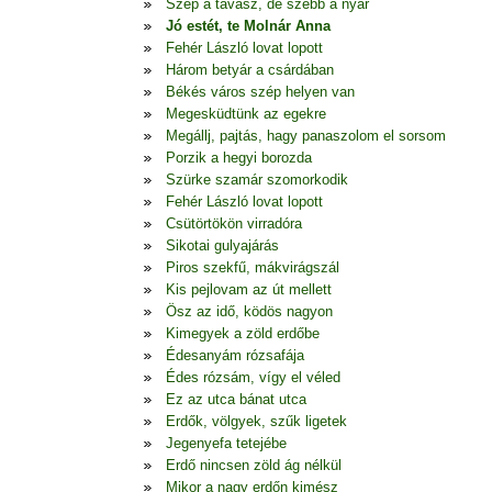
Szép a tavasz, de szebb a nyár
Jó estét, te Molnár Anna
Fehér László lovat lopott
Három betyár a csárdában
Békés város szép helyen van
Megesküdtünk az egekre
Megállj, pajtás, hagy panaszolom el sorsom
Porzik a hegyi borozda
Szürke szamár szomorkodik
Fehér László lovat lopott
Csütörtökön virradóra
Sikotai gulyajárás
Piros szekfű, mákvirágszál
Kis pejlovam az út mellett
Ösz az idő, ködös nagyon
Kimegyek a zöld erdőbe
Édesanyám rózsafája
Édes rózsám, vígy el véled
Ez az utca bánat utca
Erdők, völgyek, szűk ligetek
Jegenyefa tetejébe
Erdő nincsen zöld ág nélkül
Mikor a nagy erdőn kimész