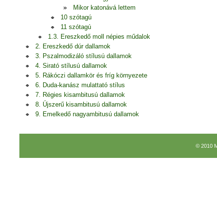
Mikor katonává lettem
10 szótagú
11 szótagú
1.3. Ereszkedő moll népies műdalok
2. Ereszkedő dúr dallamok
3. Pszalmodizáló stílusú dallamok
4. Sirató stílusú dallamok
5. Rákóczi dallamkör és fríg környezete
6. Duda-kanász mulattató stílus
7. Régies kisambitusú dallamok
8. Újszerű kisambitusú dallamok
9. Emelkedő nagyambitusú dallamok
© 2010 M