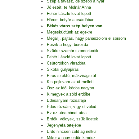
Szép a tavasz, de szebb a nyár
Jó estét, te Molnár Anna
Fehér László lovat lopott
Három betyár a csárdában
Békés város szép helyen van
Megesküdtünk az egekre
Megállj, pajtás, hagy panaszolom el sorsom
Porzik a hegyi borozda
Szürke szamár szomorkodik
Fehér László lovat lopott
Csütörtökön virradóra
Sikotai gulyajárás
Piros szekfű, mákvirágszál
Kis pejlovam az út mellett
Ösz az idő, ködös nagyon
Kimegyek a zöld erdőbe
Édesanyám rózsafája
Édes rózsám, vígy el véled
Ez az utca bánat utca
Erdők, völgyek, szűk ligetek
Jegenyefa tetejébe
Erdő nincsen zöld ág nélkül
Mikor a nagy erdőn kimész