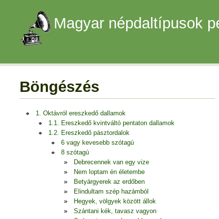
Magyar népdaltípusok p
Böngészés
1. Oktávról ereszkedő dallamok
1.1. Ereszkedő kvintváltó pentaton dallamok
1.2. Ereszkedő pásztordalok
6 vagy kevesebb szótagú
8 szótagú
Debrecennek van egy vize
Nem loptam én életembe
Betyárgyerek az erdőben
Elindultam szép hazámból
Hegyek, völgyek között állok
Szántani kék, tavasz vagyon