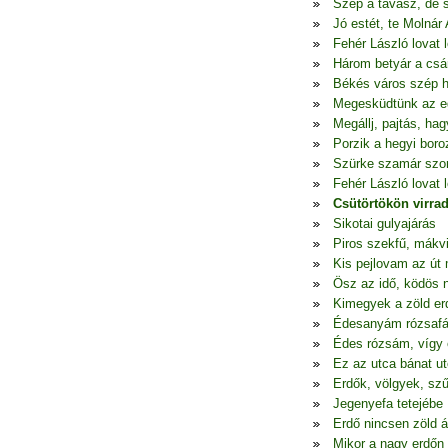
Szép a tavasz, de 
Jó estét, te Molnár
Fehér László lovat l
Három betyár a csá
Békés város szép h
Megesküdtünk az e
Megállj, pajtás, h
Porzik a hegyi boro
Szürke szamár szo
Fehér László lovat l
Csütörtökön virra
Sikotai gulyajárás
Piros szekfű, mákv
Kis pejlovam az út 
Ösz az idő, ködös 
Kimegyek a zöld er
Édesanyám rózsafá
Édes rózsám, vígy 
Ez az utca bánat u
Erdők, völgyek, szű
Jegenyefa tetejébe
Erdő nincsen zöld á
Mikor a nagy erdőn