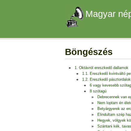
Magyar nép
Böngészés
1. Oktávról ereszkedő dallamok
1.1. Ereszkedő kvintváltó p
1.2. Ereszkedő pásztordalok
6 vagy kevesebb szóta
8 szótagú
Debrecennek van e
Nem loptam én éle
Betyárgyerek az er
Elindultam szép ha
Hegyek, völgyek köz
Szántani kék, tava