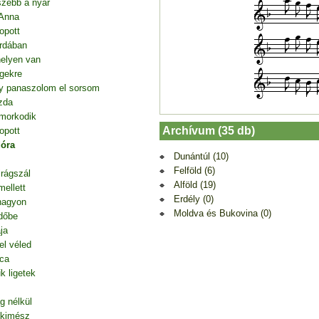
szebb a nyár
 Anna
opott
rdában
elyen van
gekre
agy panaszolom el sorsom
zda
morkodik
Archívum (35 db)
opott
dóra
Dunántúl (10)
Felföld (6)
irágszál
Alföld (19)
mellett
Erdély (0)
nagyon
Moldva és Bukovina (0)
dőbe
ja
el véled
tca
k ligetek
g nélkül
 kimész