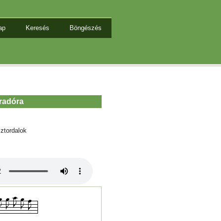
ap
Keresés
Böngészés
rradóra
ztordalok