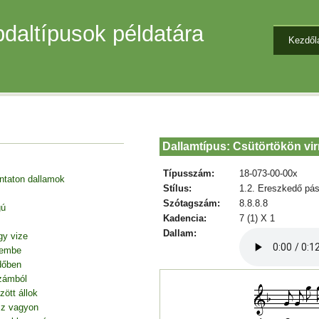
daltípusok példatára
Kezdől
Dallamtípus: Csütörtökön vi
Típusszám:
18-073-00-00x
entaton dallamok
Stílus:
1.2. Ereszkedő pás
Szótagszám:
8.8.8.8
gú
Kadencia:
7 (1) X 1
Dallam:
gy vize
tembe
dőben
zámból
ött állok
sz vagyon