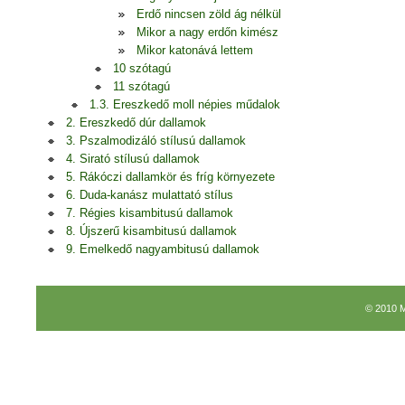
Erdő nincsen zöld ág nélkül
Mikor a nagy erdőn kimész
Mikor katonává lettem
10 szótagú
11 szótagú
1.3. Ereszkedő moll népies műdalok
2. Ereszkedő dúr dallamok
3. Pszalmodizáló stílusú dallamok
4. Sirató stílusú dallamok
5. Rákóczi dallamkör és fríg környezete
6. Duda-kanász mulattató stílus
7. Régies kisambitusú dallamok
8. Újszerű kisambitusú dallamok
9. Emelkedő nagyambitusú dallamok
© 2010 M