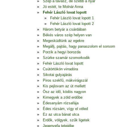
Szép a tavasz, de szebb a nyár
Jó estét, te Molnár Anna
Fehér László lovat lopott
Fehér László lovat lopott 1
Fehér László lovat lopott 2
Három betyár a csárdában
Békés város szép helyen van
Megesküdtünk az egekre
Megállj, pajtás, hagy panaszolom el sorsom
Porzik a hegyi borozda
Szürke szamár szomorkodik
Fehér László lovat lopott
Csütörtökön virradóra
Sikotai gulyajárás
Piros szekfű, mákvirágszál
Kis pejlovam az út mellett
Ösz az idő, ködös nagyon
Kimegyek a zöld erdőbe
Édesanyám rózsafája
Édes rózsám, vígy el véled
Ez az utca bánat utca
Erdők, völgyek, szűk ligetek
Jegenyefa tetejébe