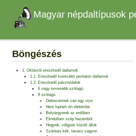
Magyar népdaltípusok p
Böngészés
1. Oktávról ereszkedő dallamok
1.1. Ereszkedő kvintváltó pentaton dallamok
1.2. Ereszkedő pásztordalok
6 vagy kevesebb szótagú
8 szótagú
Debrecennek van egy vize
Nem loptam én életembe
Betyárgyerek az erdőben
Elindultam szép hazámból
Hegyek, völgyek között állok
Szántani kék, tavasz vagyon