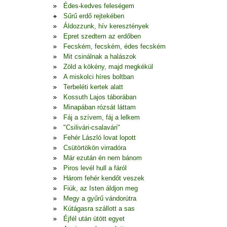
Édes-kedves feleségem
Sűrű erdő rejtekében
Áldozzunk, hív keresztények
Epret szedtem az erdőben
Fecském, fecském, édes fecském
Mit csinálnak a halászok
Zöld a kökény, majd megkékül
A miskolci híres boltban
Terbeléti kertek alatt
Kossuth Lajos táborában
Minapában rózsát láttam
Fáj a szívem, fáj a lelkem
"Csilivári-csalavári"
Fehér László lovat lopott
Csütörtökön virradóra
Már ezután én nem bánom
Piros levél hull a fáról
Három fehér kendőt veszek
Fiúk, az Isten áldjon meg
Megy a gyűrű vándorútra
Kútágasra szállott a sas
Éjfél után ütött egyet