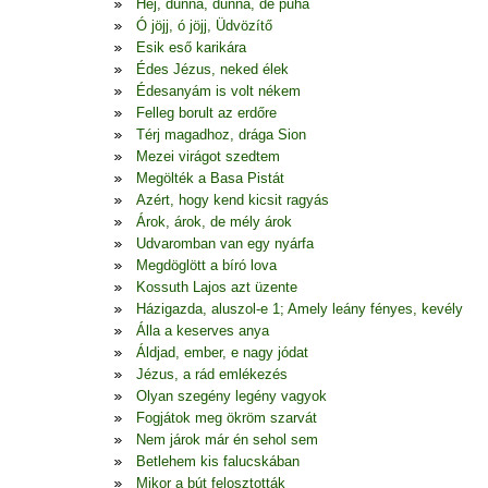
Hej, dunna, dunna, de puha
Ó jöjj, ó jöjj, Üdvözítő
Esik eső karikára
Édes Jézus, neked élek
Édesanyám is volt nékem
Felleg borult az erdőre
Térj magadhoz, drága Sion
Mezei virágot szedtem
Megölték a Basa Pistát
Azért, hogy kend kicsit ragyás
Árok, árok, de mély árok
Udvaromban van egy nyárfa
Megdöglött a bíró lova
Kossuth Lajos azt üzente
Házigazda, aluszol-e 1; Amely leány fényes, kevély
Álla a keserves anya
Áldjad, ember, e nagy jódat
Jézus, a rád emlékezés
Olyan szegény legény vagyok
Fogjátok meg ökröm szarvát
Nem járok már én sehol sem
Betlehem kis falucskában
Mikor a bút felosztották