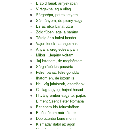
E zöld fának árnyékában
Virágéknál ég a világ
Sárgarépa, petrezselyem
Sári lányom, de piciny vagy
Ez az utca bánat utca
Zöld fűben legel a bárány
Térdig ér a baksi kender
Vajon kinek harangoznak
Anyám, öreg édesanyám
Mikor …legény voltam
Jaj Istenem, de megbántam
Sárgalábú kis pacsirta
Félre, bánat, félre gonddal
Ihatom én, de iszom is
Hej, víg juhászok, csordások
Csillag ragyog, hajnal hasad
Hitvány ember vagy te, pajtás
Elment Szent Péter Rómába
Betlehem kis falucskában
Elbúcsúzom már tőletek
Debrecenbe kéne menni
Kismadár dalol az ágon