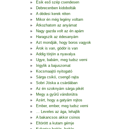
Esik eső szép csendesen
Debrecenben kidobolták
A dédesi kerek réten
Mikor én még legény voltam
Átkozhatom az anyámat
Nagy gazda volt az én apám
Haragszik az édesanyám
Azt mondják, hogy boros vagyok
Árok is van, gödör is van
Addig törjön a nyavalya
Ugye, babám, meg tudsz verni
Irigylik a bajuszomat
Kocsmaajtó nyitogató
Sárga csikó, csengő rajta
Sobri Jóska a csárdában
Az én szoknyám sárga pikét
Megy a gyűrű vándorútra
Azért, hogy a gatyám rojtos
Ember, ember, meg tudsz verni
… Leveles az ága, lehajlik
A bakancsos akkor csinos
Eltörött a kutam gémje
Kukorica hajtás, hajtás