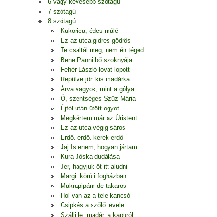
6 vagy kevesebb szótagú
7 szótagú
8 szótagú
Kukorica, édes málé
Ez az utca gidres-gödrös
Te csaltál meg, nem én téged
Bene Panni bő szoknyája
Fehér László lovat lopott
Repülve jön kis madárka
Árva vagyok, mint a gólya
Ó, szentséges Szűz Mária
Éjfél után ütött egyet
Megkértem már az Úristent
Ez az utca végig sáros
Erdő, erdő, kerek erdő
Jaj Istenem, hogyan jártam
Kura Jóska dudálása
Jer, hagyjuk őt itt aludni
Margit körúti fogházban
Makrapipám de takaros
Hol van az a tele kancsó
Csipkés a szőlő levele
Szállj le, madár, a kapuról