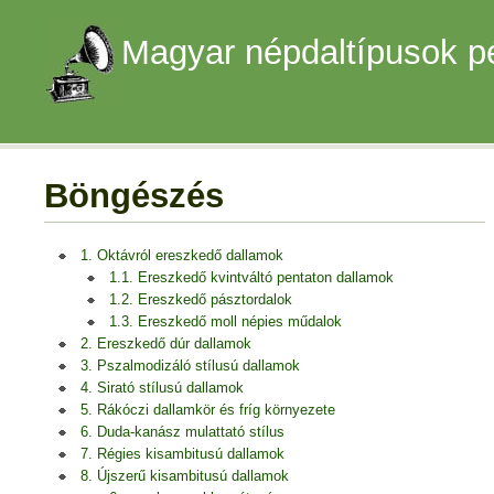
Magyar népdaltípusok p
Böngészés
1. Oktávról ereszkedő dallamok
1.1. Ereszkedő kvintváltó pentaton dallamok
1.2. Ereszkedő pásztordalok
1.3. Ereszkedő moll népies műdalok
2. Ereszkedő dúr dallamok
3. Pszalmodizáló stílusú dallamok
4. Sirató stílusú dallamok
5. Rákóczi dallamkör és fríg környezete
6. Duda-kanász mulattató stílus
7. Régies kisambitusú dallamok
8. Újszerű kisambitusú dallamok