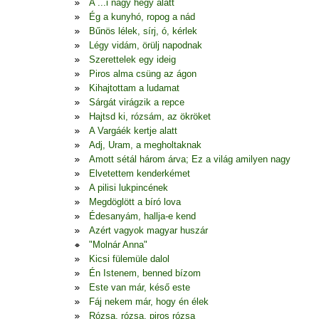
A ...i nagy hegy alatt
Ég a kunyhó, ropog a nád
Bűnös lélek, sírj, ó, kérlek
Légy vidám, örülj napodnak
Szerettelek egy ideig
Piros alma csüng az ágon
Kihajtottam a ludamat
Sárgát virágzik a repce
Hajtsd ki, rózsám, az ökröket
A Vargáék kertje alatt
Adj, Uram, a megholtaknak
Amott sétál három árva; Ez a világ amilyen nagy
Elvetettem kenderkémet
A pilisi lukpincének
Megdöglött a bíró lova
Édesanyám, hallja-e kend
Azért vagyok magyar huszár
"Molnár Anna"
Kicsi fülemüle dalol
Én Istenem, benned bízom
Este van már, késő este
Fáj nekem már, hogy én élek
Rózsa, rózsa, piros rózsa