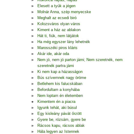
Elesett a tyúk a jégen
Molnár Anna, szép menyecske
Meghalt az ecsedi biró
Kolozsváros olyan város
Kiment a ház az ablakon
Hát ti, fiúk, nem látjátok
Ha még egyszer lány lehetnék
Marosszéki piros kláris
Akár ide, akár oda
Nem jó, nem jó parton járni; Nem szeretnék, nem
szeretnék partra járni
Ki nem kap a házasságon
Bús szívemnek nagy öröme
Betlehem kis falucskában
Befordultam a konyhába
Nem loptam én életemben
Kimentem én a piacra
Igyunk tehát, aki búsul
Egy kisleány pávát őrzött
Gyere be, rózsám, gyere be
Rácsos kapu, rácsos ablak
Hála legyen az Istennek