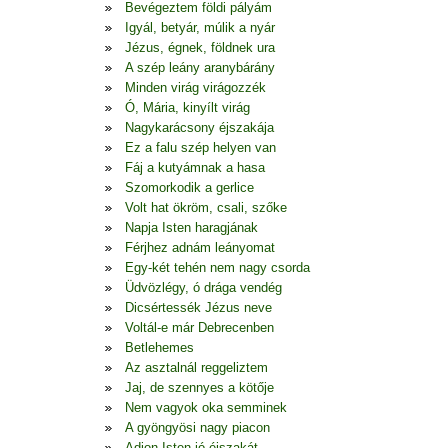
Bevégeztem földi pályám
Igyál, betyár, múlik a nyár
Jézus, égnek, földnek ura
A szép leány aranybárány
Minden virág virágozzék
Ó, Mária, kinyílt virág
Nagykarácsony éjszakája
Ez a falu szép helyen van
Fáj a kutyámnak a hasa
Szomorkodik a gerlice
Volt hat ökröm, csali, szőke
Napja Isten haragjának
Férjhez adnám leányomat
Egy-két tehén nem nagy csorda
Üdvözlégy, ó drága vendég
Dicsértessék Jézus neve
Voltál-e már Debrecenben
Betlehemes
Az asztalnál reggeliztem
Jaj, de szennyes a kötője
Nem vagyok oka semminek
A gyöngyösi nagy piacon
Adjon Isten jó éjszakát