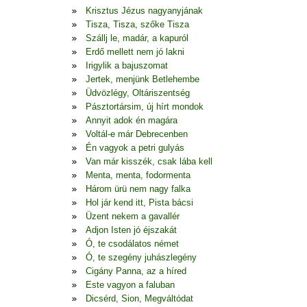
Krisztus Jézus nagyanyjának
Tisza, Tisza, szőke Tisza
Szállj le, madár, a kapuról
Erdő mellett nem jó lakni
Irigylik a bajuszomat
Jertek, menjünk Betlehembe
Üdvözlégy, Oltáriszentség
Pásztortársim, új hírt mondok
Annyit adok én magára
Voltál-e már Debrecenben
Én vagyok a petri gulyás
Van már kisszék, csak lába kell
Menta, menta, fodormenta
Három ürü nem nagy falka
Hol jár kend itt, Pista bácsi
Üzent nekem a gavallér
Adjon Isten jó éjszakát
Ó, te csodálatos német
Ó, te szegény juhászlegény
Cigány Panna, az a híred
Este vagyon a faluban
Dicsérd, Sion, Megváltódat