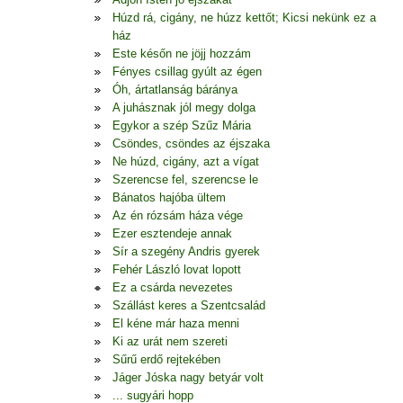
Húzd rá, cigány, ne húzz kettőt; Kicsi nekünk ez a
ház
Este későn ne jöjj hozzám
Fényes csillag gyúlt az égen
Óh, ártatlanság báránya
A juhásznak jól megy dolga
Egykor a szép Szűz Mária
Csöndes, csöndes az éjszaka
Ne húzd, cigány, azt a vígat
Szerencse fel, szerencse le
Bánatos hajóba ültem
Az én rózsám háza vége
Ezer esztendeje annak
Sír a szegény Andris gyerek
Fehér László lovat lopott
Ez a csárda nevezetes
Szállást keres a Szentcsalád
El kéne már haza menni
Ki az urát nem szereti
Sűrű erdő rejtekében
Jáger Jóska nagy betyár volt
... sugyári hopp