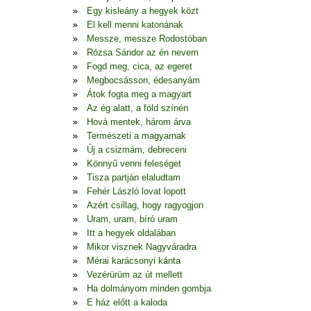
Egy kisleány a hegyek közt
El kell menni katonának
Messze, messze Rodostóban
Rózsa Sándor az én nevem
Fogd meg, cica, az egeret
Megbocsásson, édesanyám
Átok fogta meg a magyart
Az ég alatt, a föld színén
Hová mentek, három árva
Természeti a magyarnak
Új a csizmám, debreceni
Könnyű venni feleséget
Tisza partján elaludtam
Fehér László lovat lopott
Azért csillag, hogy ragyogjon
Uram, uram, bíró uram
Itt a hegyek oldalában
Mikor visznek Nagyváradra
Mérai karácsonyi kánta
Vezérürüm az út mellett
Ha dolmányom minden gombja
E ház előtt a kaloda