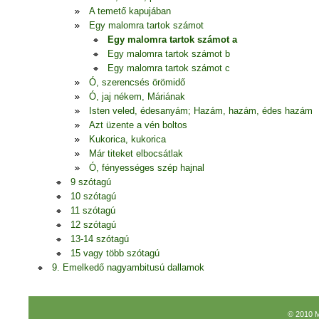
A temető kapujában
Egy malomra tartok számot
Egy malomra tartok számot a
Egy malomra tartok számot b
Egy malomra tartok számot c
Ó, szerencsés örömidő
Ó, jaj nékem, Máriának
Isten veled, édesanyám; Hazám, hazám, édes hazám
Azt üzente a vén boltos
Kukorica, kukorica
Már titeket elbocsátlak
Ó, fényességes szép hajnal
9 szótagú
10 szótagú
11 szótagú
12 szótagú
13-14 szótagú
15 vagy több szótagú
9. Emelkedő nagyambitusú dallamok
© 2010 M