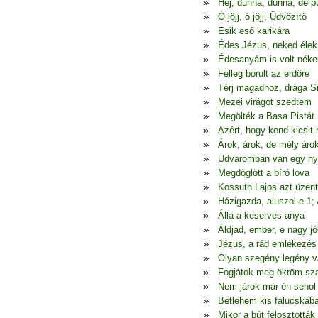
Hej, dunna, dunna, de p
Ó jöjj, ó jöjj, Üdvözítő
Esik eső karikára
Édes Jézus, neked élek
Édesanyám is volt nék
Felleg borult az erdőre
Térj magadhoz, drága S
Mezei virágot szedtem
Megölték a Basa Pistát
Azért, hogy kend kicsit
Árok, árok, de mély áro
Udvaromban van egy ny
Megdöglött a bíró lova
Kossuth Lajos azt üzen
Házigazda, aluszol-e 1;
Álla a keserves anya
Áldjad, ember, e nagy jó
Jézus, a rád emlékezés
Olyan szegény legény 
Fogjátok meg ökröm sza
Nem járok már én seho
Betlehem kis falucskáb
Mikor a bút felosztották