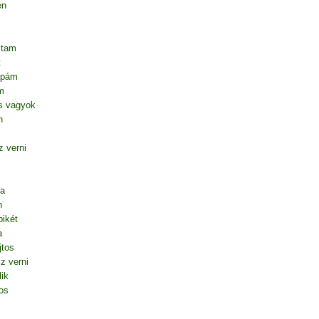
en
ltam
t
apám
m
s vagyok
n
 verni
ta
n
ikét
a
jtos
z verni
lik
os