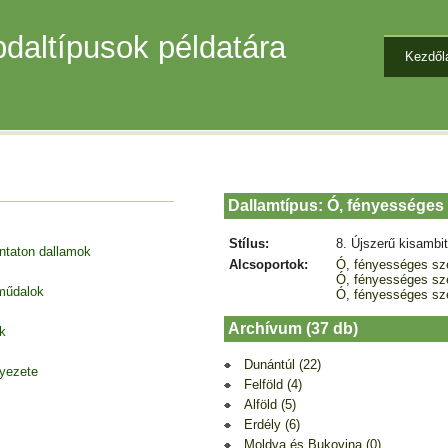
daltípusok példatára
Kezdől
Dallamtípus: Ó, fényességes 
Stílus:
8. Újszerű kisambi
entaton dallamok
Alcsoportok:
Ó, fényességes szé
Ó, fényességes szé
 műdalok
Ó, fényességes szé
Archívum (37 db)
k
Dunántúl (22)
nyezete
Felföld (4)
Alföld (5)
Erdély (6)
Moldva és Bukovina (0)