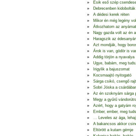
Esik eső szép csendes
Debrecenben kidobolták
A dédesi kerek réten
Mikor én még legény vo
Átkozhatom az anyáma
Nagy gazda volt az én 
Haragszik az édesanyá
Azt mondják, hogy boro
Árok is van, gödör is va
Addig törjön a nyavalya
Ugye, babám, meg tudsz
Irigylik a bajuszomat
Kocsmaajtó nyitogató
Sárga csikó, csengő raj
Sobri Jóska a csárdába
Az én szoknyám sárga p
Megy a gyűrű vándorútr
Azért, hogy a gatyám ro
Ember, ember, meg tuds
… Leveles az ága, lehaj
A bakancsos akkor csin
Eltörött a kutam gémje
Kukorica hajtás, hajtás