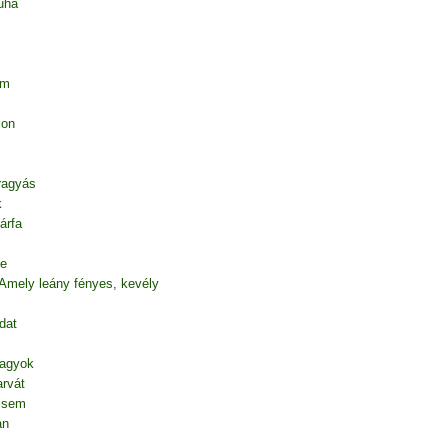
uha
em
ion
 ragyás
k
árfa
te
 Amely leány fényes, kevély
dat
vagyok
rvát
l sem
an