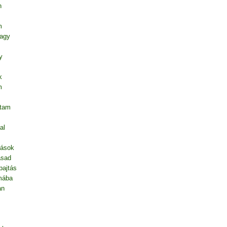
n
m
vagy
y
k
m
ntam
al
dások
asad
pajtás
mába
an