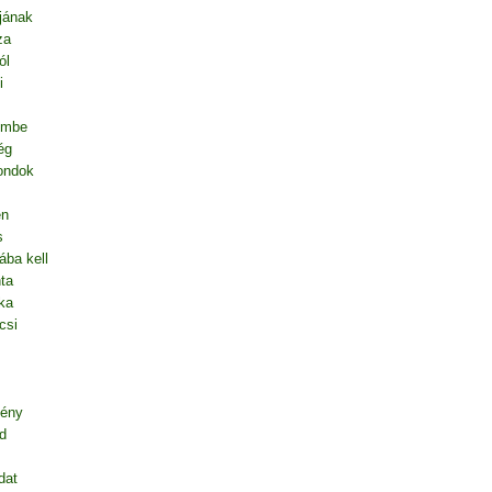
jának
za
ól
i
embe
ég
mondok
en
s
ába kell
ta
ka
csi
gény
d
dat