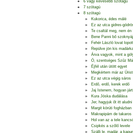
6 vagy kevesebb szótagú
7 szótagú
8 szótagú
Kukorica, édes málé
Ez az utca gidres-gödrö
Te csaltál meg, nem én
Bene Panni bő szoknyá
Fehér László lovat lopot
Repülve jön kis madárk
Árva vagyok, mint a gól
Ó, szentséges Szűz Má
Éjfél után ütött egyet
Megkértem már az Úrist
Ez az utca végig sáros
Erdő, erdő, kerek erdő
Jaj Istenem, hogyan jár
Kura Jóska dudálása
Jer, hagyjuk őt itt aludni
Margit körúti fogházban
Makrapipám de takaros
Hol van az a tele kancs
Csipkés a szőlő levele
Szállj le, madár, a kapur