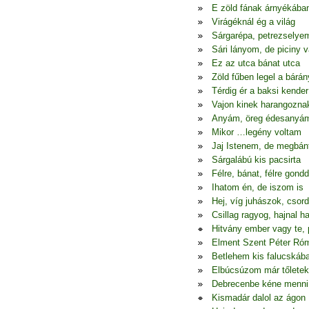
E zöld fának árnyékába
Virágéknál ég a világ
Sárgarépa, petrezselye
Sári lányom, de piciny 
Ez az utca bánat utca
Zöld fűben legel a bárán
Térdig ér a baksi kender
Vajon kinek harangozna
Anyám, öreg édesanyá
Mikor …legény voltam
Jaj Istenem, de megbá
Sárgalábú kis pacsirta
Félre, bánat, félre gondd
Ihatom én, de iszom is
Hej, víg juhászok, csor
Csillag ragyog, hajnal h
Hitvány ember vagy te, 
Elment Szent Péter Ró
Betlehem kis falucskáb
Elbúcsúzom már tőletek
Debrecenbe kéne menni
Kismadár dalol az ágon