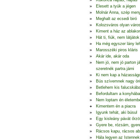
Elesett a tyúk a jégen
Molnár Anna, szép men
Meghalt az ecsedi biró
Kolozsváros olyan váro
Kiment a ház az ablako
Hát ti, fiúk, nem látjátok
Ha még egyszer lány le
Marosszéki piros kláris
Akár ide, akár oda
Nem jó, nem jó parton j
szeretnék partra járni
Ki nem kap a házasság
Bús szívemnek nagy ö
Betlehem kis falucskáb
Befordultam a konyhába
Nem loptam én életemb
Kimentem én a piacra
Igyunk tehát, aki búsul
Egy kisleány pávát őrzö
Gyere be, rózsám, gyer
Rácsos kapu, rácsos ab
Hála legyen az Istennek