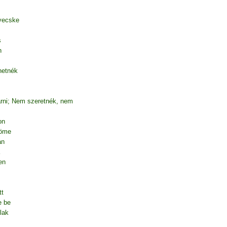
yecske
s
n
hetnék
árni; Nem szeretnék, nem
on
röme
an
en
tt
e be
lak