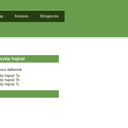
ap
Keresés
Böngészés
szép hajnal
tusú dallamok
p hajnal 7a
p hajnal 7b
p hajnal 7c