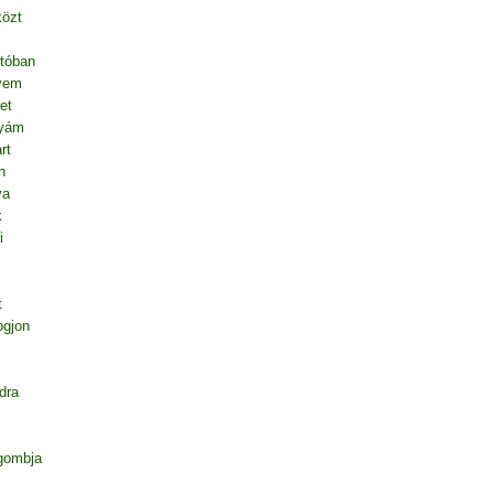
közt
tóban
vem
et
nyám
rt
n
va
k
i
t
ogjon
dra
gombja