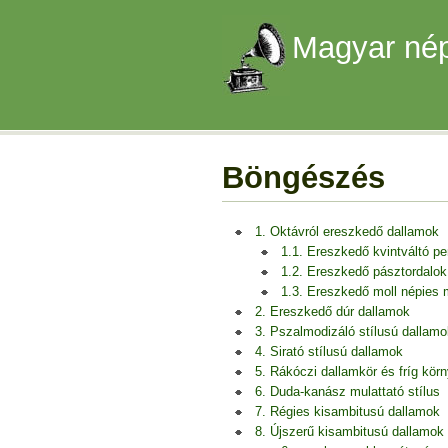
Magyar nép
Böngészés
1. Oktávról ereszkedő dallamok
1.1. Ereszkedő kvintváltó p
1.2. Ereszkedő pásztordalok
1.3. Ereszkedő moll népies
2. Ereszkedő dúr dallamok
3. Pszalmodizáló stílusú dallamo
4. Sirató stílusú dallamok
5. Rákóczi dallamkör és fríg kör
6. Duda-kanász mulattató stílus
7. Régies kisambitusú dallamok
8. Újszerű kisambitusú dallamok