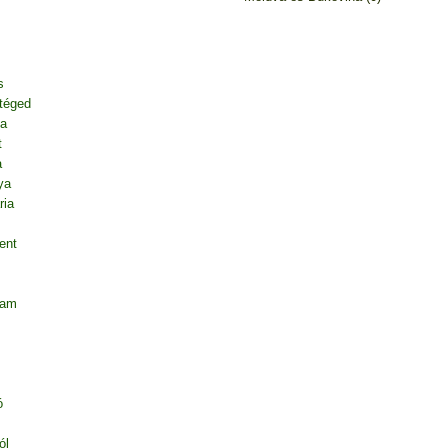
s
 téged
ja
t
a
ya
ria
ent
tam
ó
ól