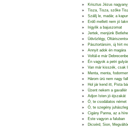
Krisztus Jézus nagyany
Tisza, Tisza, szőke Tis
Szállj le, madár, a kapur
Erdő mellett nem jó lakn
Irigylik a bajuszomat
Jertek, menjünk Betleh
Üdvözlégy, Oltáriszents
Pásztortársim, új hírt 
Annyit adok én magára
Voltál-e már Debrecenb
Én vagyok a petri gulyá
Van már kisszék, csak l
Menta, menta, fodormen
Három ürü nem nagy fal
Hol jár kend itt, Pista bá
Üzent nekem a gavallér
Adjon Isten jó éjszakát
Ó, te csodálatos német
Ó, te szegény juhászle
Cigány Panna, az a híre
Este vagyon a faluban
Dicsérd, Sion, Megváltó