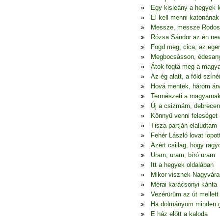
Egy kisleány a hegyek 
El kell menni katonának
Messze, messze Rodos
Rózsa Sándor az én ne
Fogd meg, cica, az eger
Megbocsásson, édesa
Átok fogta meg a magya
Az ég alatt, a föld színé
Hová mentek, három ár
Természeti a magyarna
Új a csizmám, debrecen
Könnyű venni feleséget
Tisza partján elaludtam
Fehér László lovat lopot
Azért csillag, hogy ragy
Uram, uram, bíró uram
Itt a hegyek oldalában
Mikor visznek Nagyvára
Mérai karácsonyi kánta
Vezérürüm az út mellett
Ha dolmányom minden 
E ház előtt a kaloda