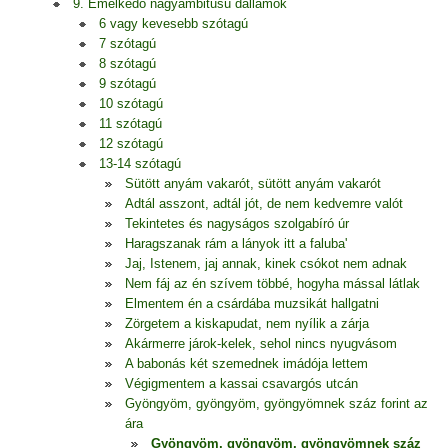
9. Emelkedő nagyambitusú dallamok
6 vagy kevesebb szótagú
7 szótagú
8 szótagú
9 szótagú
10 szótagú
11 szótagú
12 szótagú
13-14 szótagú
Sütött anyám vakarót, sütött anyám vakarót
Adtál asszont, adtál jót, de nem kedvemre valót
Tekintetes és nagyságos szolgabíró úr
Haragszanak rám a lányok itt a faluba'
Jaj, Istenem, jaj annak, kinek csókot nem adnak
Nem fáj az én szívem többé, hogyha mással látlak
Elmentem én a csárdába muzsikát hallgatni
Zörgetem a kiskapudat, nem nyílik a zárja
Akármerre járok-kelek, sehol nincs nyugvásom
A babonás két szemednek imádója lettem
Végigmentem a kassai csavargós utcán
Gyöngyöm, gyöngyöm, gyöngyömnek száz forint az
ára
Gyöngyöm, gyöngyöm, gyöngyömnek száz