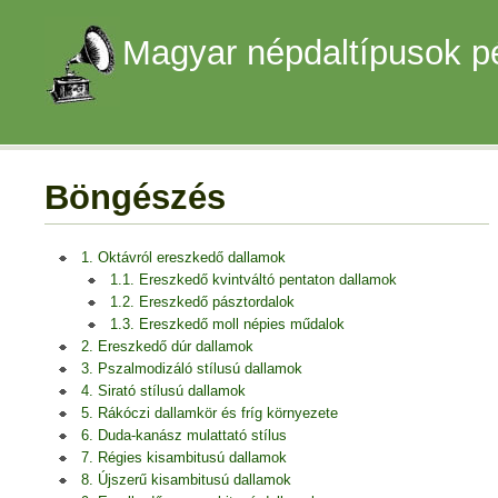
Magyar népdaltípusok p
Böngészés
1. Oktávról ereszkedő dallamok
1.1. Ereszkedő kvintváltó pentaton dallamok
1.2. Ereszkedő pásztordalok
1.3. Ereszkedő moll népies műdalok
2. Ereszkedő dúr dallamok
3. Pszalmodizáló stílusú dallamok
4. Sirató stílusú dallamok
5. Rákóczi dallamkör és fríg környezete
6. Duda-kanász mulattató stílus
7. Régies kisambitusú dallamok
8. Újszerű kisambitusú dallamok