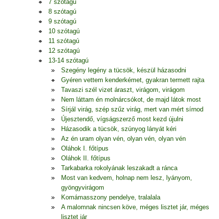
7 szótagú
8 szótagú
9 szótagú
10 szótagú
11 szótagú
12 szótagú
13-14 szótagú
Szegény legény a tücsök, készül házasodni
Gyéren vettem kenderkémet, gyakran termett rajta
Tavaszi szél vizet áraszt, virágom, virágom
Nem láttam én molnárcsókot, de majd látok most
Sírjál virág, szép szűz virág, mert van mért sírnod
Újesztendő, vígságszerző most kezd újulni
Házasodik a tücsök, szúnyog lányát kéri
Az én uram olyan vén, olyan vén, olyan vén
Oláhok I. főtípus
Oláhok II. főtípus
Tarkabarka rokolyának leszakadt a ránca
Most van kedvem, holnap nem lesz, lyányom,
gyöngyvirágom
Komámasszony pendelye, tralalala
A malomnak nincsen köve, méges lisztet jár, méges
lisztet jár