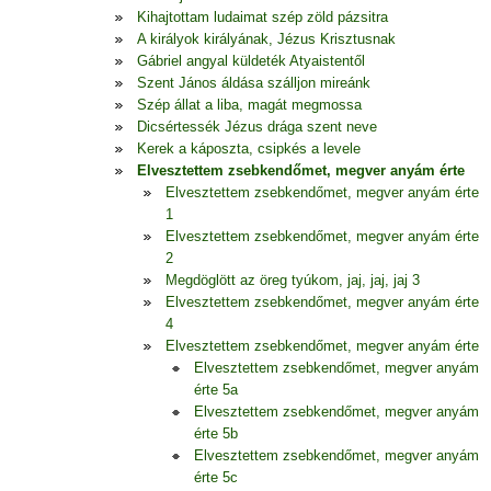
Kihajtottam ludaimat szép zöld pázsitra
A királyok királyának, Jézus Krisztusnak
Gábriel angyal küldeték Atyaistentől
Szent János áldása szálljon mireánk
Szép állat a liba, magát megmossa
Dicsértessék Jézus drága szent neve
Kerek a káposzta, csipkés a levele
Elvesztettem zsebkendőmet, megver anyám érte
Elvesztettem zsebkendőmet, megver anyám érte
1
Elvesztettem zsebkendőmet, megver anyám érte
2
Megdöglött az öreg tyúkom, jaj, jaj, jaj 3
Elvesztettem zsebkendőmet, megver anyám érte
4
Elvesztettem zsebkendőmet, megver anyám érte
Elvesztettem zsebkendőmet, megver anyám
érte 5a
Elvesztettem zsebkendőmet, megver anyám
érte 5b
Elvesztettem zsebkendőmet, megver anyám
érte 5c