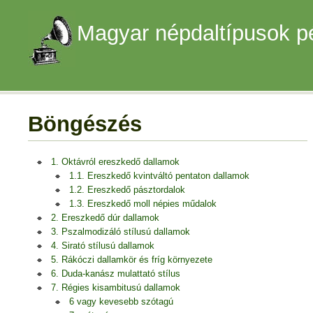
Magyar népdaltípusok p
Böngészés
1. Oktávról ereszkedő dallamok
1.1. Ereszkedő kvintváltó pentaton dallamok
1.2. Ereszkedő pásztordalok
1.3. Ereszkedő moll népies műdalok
2. Ereszkedő dúr dallamok
3. Pszalmodizáló stílusú dallamok
4. Sirató stílusú dallamok
5. Rákóczi dallamkör és fríg környezete
6. Duda-kanász mulattató stílus
7. Régies kisambitusú dallamok
6 vagy kevesebb szótagú