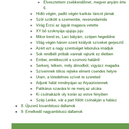
Elvesztettem zsebkendőmet, megver anyám érte
6
Hídló végén, padló végén karikás táncot járnak
Szőr szökött a szemembe, reverundarinda
Virág Erzsi az ágyát magasra vetette
XY bő szoknyája ujujuju juju
Mikor kend es, Laci bátyám, szépen hegedülne
Világ végén három szent királyok szíveket gerjesztő
Azért ezt a nagy szentséget leborulva imádjuk
Sok rendbéli próbák vannak rajtunk ez életben
Ember, emlékezzél a szomorú halálról
Serkenj, lelkem, mély álmodból, vigyázz magadra
Szívemnek titkos rejteke elment csendes helyre
Uram, a töredelmes szívet te szereted
Adjunk hálát mindnyájan az Atyaúristennek
Patikárus szavára ki ne menj az utcára
Ki csolnakázik oly korán az estve fényiben
Szép Lenke, vár a part fölött csónakján a halász
8. Újszerű kisambitusú dallamok
9. Emelkedő nagyambitusú dallamok