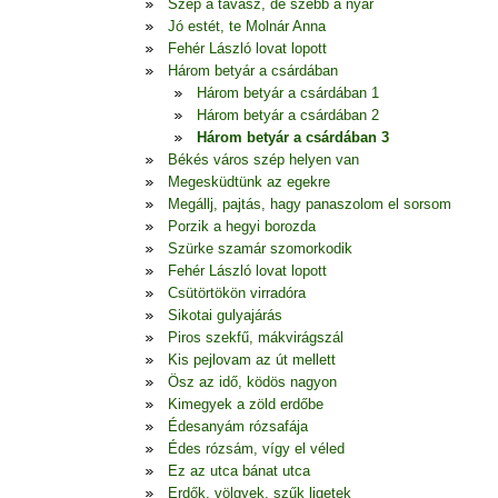
Szép a tavasz, de szebb a nyár
Jó estét, te Molnár Anna
Fehér László lovat lopott
Három betyár a csárdában
Három betyár a csárdában 1
Három betyár a csárdában 2
Három betyár a csárdában 3
Békés város szép helyen van
Megesküdtünk az egekre
Megállj, pajtás, hagy panaszolom el sorsom
Porzik a hegyi borozda
Szürke szamár szomorkodik
Fehér László lovat lopott
Csütörtökön virradóra
Sikotai gulyajárás
Piros szekfű, mákvirágszál
Kis pejlovam az út mellett
Ösz az idő, ködös nagyon
Kimegyek a zöld erdőbe
Édesanyám rózsafája
Édes rózsám, vígy el véled
Ez az utca bánat utca
Erdők, völgyek, szűk ligetek