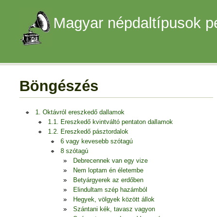
Magyar népdaltípusok p
Böngészés
1. Oktávról ereszkedő dallamok
1.1. Ereszkedő kvintváltó pentaton dallamok
1.2. Ereszkedő pásztordalok
6 vagy kevesebb szótagú
8 szótagú
Debrecennek van egy vize
Nem loptam én életembe
Betyárgyerek az erdőben
Elindultam szép hazámból
Hegyek, völgyek között állok
Szántani kék, tavasz vagyon