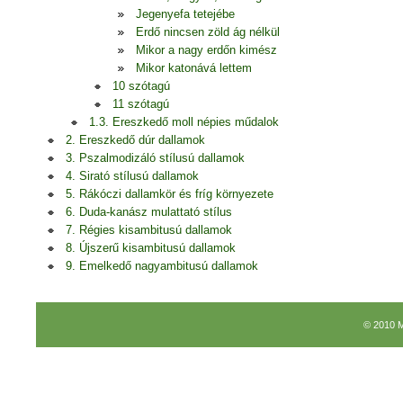
Jegenyefa tetejébe
Erdő nincsen zöld ág nélkül
Mikor a nagy erdőn kimész
Mikor katonává lettem
10 szótagú
11 szótagú
1.3. Ereszkedő moll népies műdalok
2. Ereszkedő dúr dallamok
3. Pszalmodizáló stílusú dallamok
4. Sirató stílusú dallamok
5. Rákóczi dallamkör és fríg környezete
6. Duda-kanász mulattató stílus
7. Régies kisambitusú dallamok
8. Újszerű kisambitusú dallamok
9. Emelkedő nagyambitusú dallamok
© 2010 M