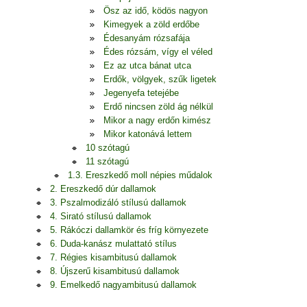
Ösz az idő, ködös nagyon
Kimegyek a zöld erdőbe
Édesanyám rózsafája
Édes rózsám, vígy el véled
Ez az utca bánat utca
Erdők, völgyek, szűk ligetek
Jegenyefa tetejébe
Erdő nincsen zöld ág nélkül
Mikor a nagy erdőn kimész
Mikor katonává lettem
10 szótagú
11 szótagú
1.3. Ereszkedő moll népies műdalok
2. Ereszkedő dúr dallamok
3. Pszalmodizáló stílusú dallamok
4. Sirató stílusú dallamok
5. Rákóczi dallamkör és fríg környezete
6. Duda-kanász mulattató stílus
7. Régies kisambitusú dallamok
8. Újszerű kisambitusú dallamok
9. Emelkedő nagyambitusú dallamok