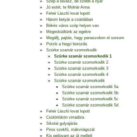
Szép a tavasz, de szebb a nyár
Jó estét, te Molnár Anna
Fehér László lovat lopott
Három betyár a csárdában
Békés város szép helyen van
Megesküdtünk az egekre
Megállj, pajtás, hagy panaszolom el sorsom
Porzik a hegyi borozda
Szürke szamár szomorkodik
Szürke szamár szomorkodik 1
Szürke szamár szomorkodik 2
Szürke szamár szomorkodik 3
Szürke szamár szomorkodik 4
Szürke szamár szomorkodik
Szürke szamár szomorkodik 5a
Szürke szamár szomorkodik 5b
Szürke szamár szomorkodik 5c
Szürke szamár szomorkodik 5d
Fehér László lovat lopott
Csütörtökön virradóra
Sikotai gulyajárás
Piros szekfű, mákvirágszál
Kis pejlovam az út mellett