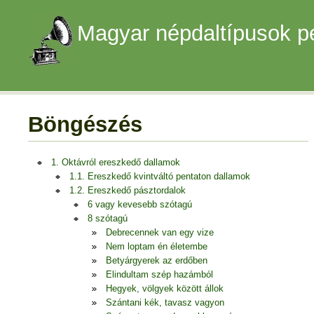
Magyar népdaltípusok p
Böngészés
1. Oktávról ereszkedő dallamok
1.1. Ereszkedő kvintváltó pentaton dallamok
1.2. Ereszkedő pásztordalok
6 vagy kevesebb szótagú
8 szótagú
Debrecennek van egy vize
Nem loptam én életembe
Betyárgyerek az erdőben
Elindultam szép hazámból
Hegyek, völgyek között állok
Szántani kék, tavasz vagyon