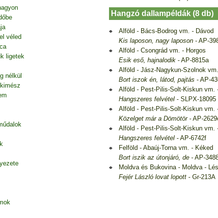
nagyon
Hangzó dallampéldák (8 db)
dőbe
ja
Alföld - Bács-Bodrog vm. - Dávod
el véled
Kis laposon, nagy laposon
- AP-39
tca
Alföld - Csongrád vm. - Horgos
k ligetek
Esik eső, hajnalodik
- AP-8815a
Alföld - Jász-Nagykun-Szolnok vm.
g nélkül
Bort iszok én, látod, pajtás
- AP-43
 kimész
Alföld - Pest-Pilis-Solt-Kiskun vm.
tem
Hangszeres felvétel
- SLPX-18095
Alföld - Pest-Pilis-Solt-Kiskun v
Közelget már a Dömötör
- AP-2629
 műdalok
Alföld - Pest-Pilis-Solt-Kiskun vm. 
Hangszeres felvétel
- AP-6742f
k
Felföld - Abaúj-Torna vm. - Kéked
Bort iszik az útonjáró, de
- AP-348
nyezete
Moldva és Bukovina - Moldva - Lé
Fejér László lovat lopott
- Gr-213A
amok