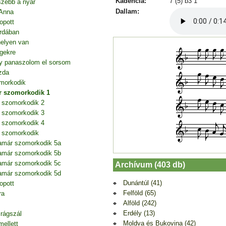
Kadencia:
7 (5) b3 1
szebb a nyár
Dallam:
 Anna
opott
rdában
elyen van
gekre
agy panaszolom el sorsom
zda
morkodik
r szomorkodik 1
 szomorkodik 2
 szomorkodik 3
 szomorkodik 4
 szomorkodik
amár szomorkodik 5a
amár szomorkodik 5b
amár szomorkodik 5c
Archívum (403 db)
amár szomorkodik 5d
Dunántúl (41)
opott
Felföld (65)
ra
Alföld (242)
Erdély (13)
irágszál
Moldva és Bukovina (42)
mellett