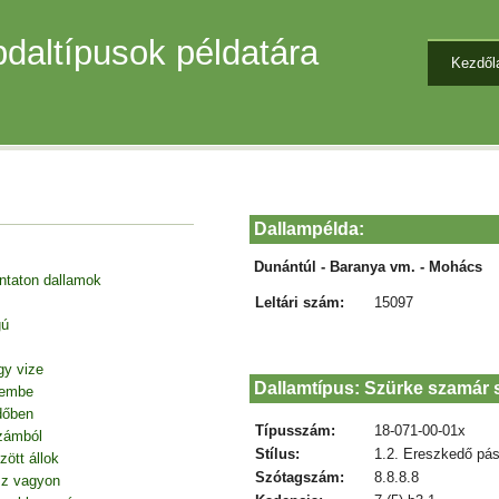
daltípusok példatára
Kezdől
Dallampélda:
Dunántúl - Baranya vm. - Mohács
entaton dallamok
Leltári szám:
15097
gú
gy vize
Dallamtípus: Szürke szamár
tembe
dőben
Típusszám:
18-071-00-01x
zámból
Stílus:
1.2. Ereszkedő pás
ött állok
Szótagszám:
8.8.8.8
sz vagyon