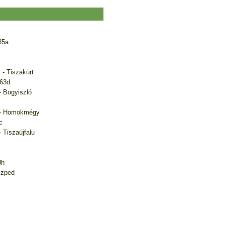
85a
 - Tiszakürt
63d
 - Bogyiszló
m. - Homokmégy
c
- Tiszaújfalu
8h
szped