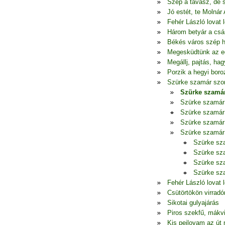
Szép a tavasz, de 
Jó estét, te Molnár
Fehér László lovat l
Három betyár a csá
Békés város szép h
Megesküdtünk az e
Megállj, pajtás, h
Porzik a hegyi boro
Szürke szamár szo
Szürke szamá
Szürke szamár
Szürke szamár
Szürke szamár
Szürke szamár
Szürke sz
Szürke sz
Szürke sz
Szürke sz
Fehér László lovat l
Csütörtökön virradó
Sikotai gulyajárás
Piros szekfű, mákv
Kis pejlovam az út 