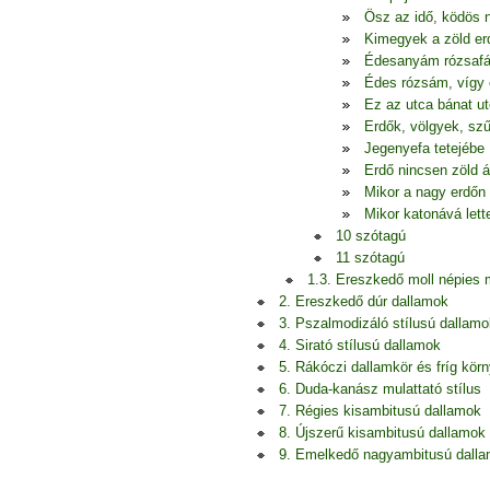
Ösz az idő, ködös 
Kimegyek a zöld er
Édesanyám rózsafá
Édes rózsám, vígy 
Ez az utca bánat u
Erdők, völgyek, szű
Jegenyefa tetejébe
Erdő nincsen zöld á
Mikor a nagy erdőn
Mikor katonává let
10 szótagú
11 szótagú
1.3. Ereszkedő moll népies
2. Ereszkedő dúr dallamok
3. Pszalmodizáló stílusú dallamo
4. Sirató stílusú dallamok
5. Rákóczi dallamkör és fríg kör
6. Duda-kanász mulattató stílus
7. Régies kisambitusú dallamok
8. Újszerű kisambitusú dallamok
9. Emelkedő nagyambitusú dall