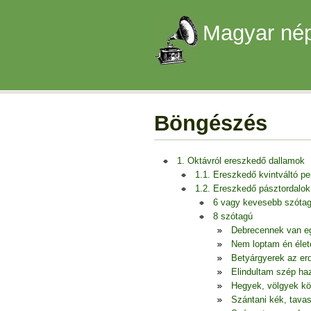
Magyar nép
Böngészés
1. Oktávról ereszkedő dallamok
1.1. Ereszkedő kvintváltó p
1.2. Ereszkedő pásztordalok
6 vagy kevesebb szóta
8 szótagú
Debrecennek van e
Nem loptam én éle
Betyárgyerek az er
Elindultam szép ha
Hegyek, völgyek köz
Szántani kék, tava