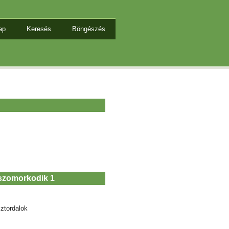
ap
Keresés
Böngészés
 szomorkodik 1
ztordalok