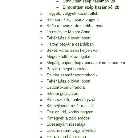
Elindultam szép hazámból 2a
Elindultam szép hazámból 2b
Hegyek, völgyek között állok
Szántani kék, tavasz vagyon
Szép a tavasz, de szebb a nyár
Jó estét, te Molnár Anna
Fehér László lovat lopott
Három betyár a csárdában
Békés város szép helyen van
Megesküdtünk az egekre
Megállj, pajtás, hagy panaszolom el sorsom
Porzik a hegyi borozda
Szürke szamár szomorkodik
Fehér László lovat lopott
Csütörtökön virradóra
Sikotai gulyajárás
Piros szekfű, mákvirágszál
Kis pejlovam az út mellett
Ösz az idő, ködös nagyon
Kimegyek a zöld erdőbe
Édesanyám rózsafája
Édes rózsám, vígy el véled
Ez az utca bánat utca