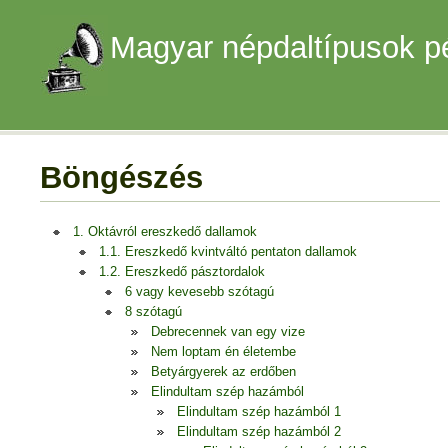
Magyar népdaltípusok p
Böngészés
1. Oktávról ereszkedő dallamok
1.1. Ereszkedő kvintváltó pentaton dallamok
1.2. Ereszkedő pásztordalok
6 vagy kevesebb szótagú
8 szótagú
Debrecennek van egy vize
Nem loptam én életembe
Betyárgyerek az erdőben
Elindultam szép hazámból
Elindultam szép hazámból 1
Elindultam szép hazámból 2