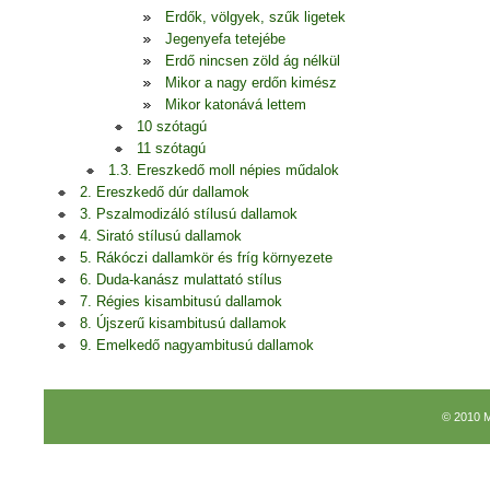
Erdők, völgyek, szűk ligetek
Jegenyefa tetejébe
Erdő nincsen zöld ág nélkül
Mikor a nagy erdőn kimész
Mikor katonává lettem
10 szótagú
11 szótagú
1.3. Ereszkedő moll népies műdalok
2. Ereszkedő dúr dallamok
3. Pszalmodizáló stílusú dallamok
4. Sirató stílusú dallamok
5. Rákóczi dallamkör és fríg környezete
6. Duda-kanász mulattató stílus
7. Régies kisambitusú dallamok
8. Újszerű kisambitusú dallamok
9. Emelkedő nagyambitusú dallamok
© 2010 M