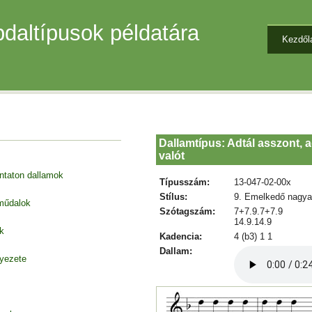
daltípusok példatára
Kezdől
Dallamtípus: Adtál asszont, 
valót
entaton dallamok
Típusszám:
13-047-02-00x
Stílus:
9. Emelkedő nagya
 műdalok
Szótagszám:
7+7.9.7+7.9
14.9.14.9
k
Kadencia:
4 (b3) 1 1
Dallam:
nyezete