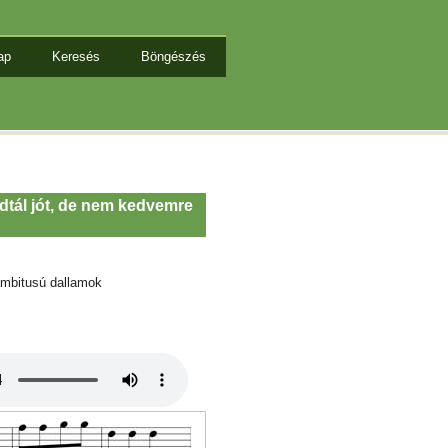
ap
Keresés
Böngészés
adtál jót, de nem kedvemre
mbitusú dallamok