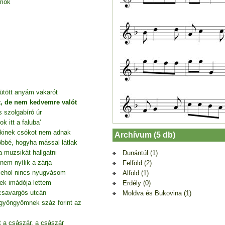
amok
ütött anyám vakarót
ót, de nem kedvemre valót
 szolgabíró úr
 itt a faluba'
, kinek csókot nem adnak
Archívum (5 db)
öbbé, hogyha mással látlak
 muzsikát hallgatni
Dunántúl (1)
nem nyílik a zárja
Felföld (2)
 sehol nincs nyugvásom
Alföld (1)
k imádója lettem
Erdély (0)
csavargós utcán
Moldva és Bukovina (1)
yöngyömnek száz forint az
t a császár, a császár