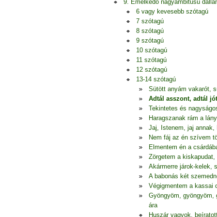
9. Emelkedő nagyambitusú dall
6 vagy kevesebb szótagú
7 szótagú
8 szótagú
9 szótagú
10 szótagú
11 szótagú
12 szótagú
13-14 szótagú
Sütött anyám vakarót, s
Adtál asszont, adtál j
Tekintetes és nagyságos
Haragszanak rám a lányok
Jaj, Istenem, jaj annak
Nem fáj az én szívem t
Elmentem én a csárdába
Zörgetem a kiskapudat, 
Akármerre járok-kelek,
A babonás két szemedne
Végigmentem a kassai 
Gyöngyöm, gyöngyöm, g
ára
Huszár vagyok, beíratot