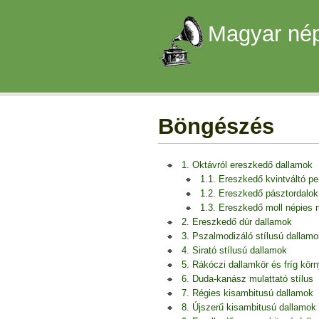
Magyar nép
Böngészés
1. Oktávról ereszkedő dallamok
1.1. Ereszkedő kvintváltó p
1.2. Ereszkedő pásztordalok
1.3. Ereszkedő moll népies
2. Ereszkedő dúr dallamok
3. Pszalmodizáló stílusú dallamo
4. Sirató stílusú dallamok
5. Rákóczi dallamkör és fríg kör
6. Duda-kanász mulattató stílus
7. Régies kisambitusú dallamok
8. Újszerű kisambitusú dallamok