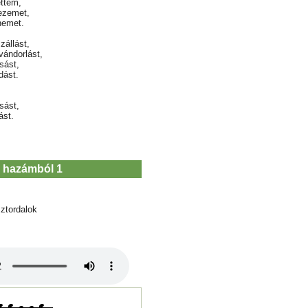
ttem,
ezemet,
nemet.
zállást,
ándorlást,
sást,
dást.
sást,
ást.
p hazámból 1
ztordalok