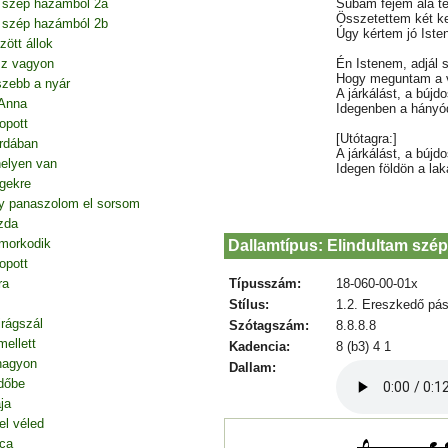
Subám fejem alá te
m szép hazámból 2a
Összetettem két k
m szép hazámból 2b
Úgy kértem jó Iste
ött állok
Én Istenem, adjál s
sz vagyon
Hogy meguntam a v
szebb a nyár
A járkálást, a bújdo
 Anna
Idegenben a hányó
opott
[Utótagra:]
rdában
A járkálást, a bújdo
elyen van
Idegen földön a lak
gekre
agy panaszolom el sorsom
zda
morkodik
Dallamtípus: Elindultam szé
opott
Típusszám:
18-060-00-01x
ra
Stílus:
1.2. Ereszkedő pás
irágszál
Szótagszám:
8.8.8.8
mellett
Kadencia:
8 (b3) 4 1
nagyon
Dallam:
dőbe
ja
el véled
tca