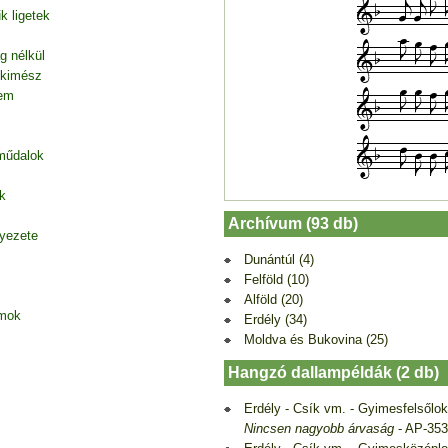
k ligetek
g nélkül
 kimész
tem
 műdalok
k
Archívum (93 db)
nyezete
Dunántúl (4)
Felföld (10)
Alföld (20)
amok
Erdély (34)
Moldva és Bukovina (25)
Hangzó dallampéldák (2 db)
Erdély - Csík vm. - Gyimesfelsőlok
Nincsen nagyobb árvaság
- AP-35