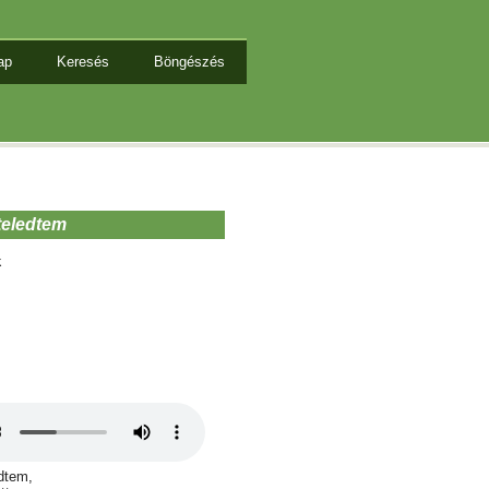
ap
Keresés
Böngészés
teledtem
k
edtem,