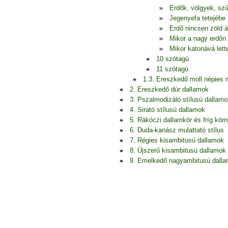
Erdők, völgyek, szű
Jegenyefa tetejébe
Erdő nincsen zöld á
Mikor a nagy erdőn
Mikor katonává let
10 szótagú
11 szótagú
1.3. Ereszkedő moll népies
2. Ereszkedő dúr dallamok
3. Pszalmodizáló stílusú dallamo
4. Sirató stílusú dallamok
5. Rákóczi dallamkör és fríg kör
6. Duda-kanász mulattató stílus
7. Régies kisambitusú dallamok
8. Újszerű kisambitusú dallamok
9. Emelkedő nagyambitusú dall