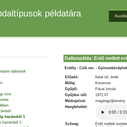
daltípusok példatára
Kezdől
Dallampélda:
Erdő mellett es
Erdély - Csík vm. - Gyimesközéplo
entaton dallamok
Előadó:
fiatal nő, ének
gú
Műfaj:
Keserves
Gyűjtő:
Pávai István
gy vize
Gyűjtési idő:
1972.07.
tembe
Médiajelzet:
magángyűjtemény
dőben
Hangfelvétel:
zámból
ép hazámból 1
p hazámból 2
Szöveg:
Erdő mellett estel