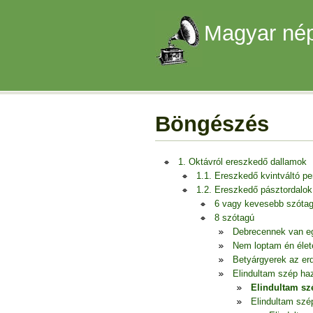
Magyar nép
Böngészés
1. Oktávról ereszkedő dallamok
1.1. Ereszkedő kvintváltó p
1.2. Ereszkedő pásztordalok
6 vagy kevesebb szóta
8 szótagú
Debrecennek van e
Nem loptam én éle
Betyárgyerek az er
Elindultam szép ha
Elindultam sz
Elindultam szé