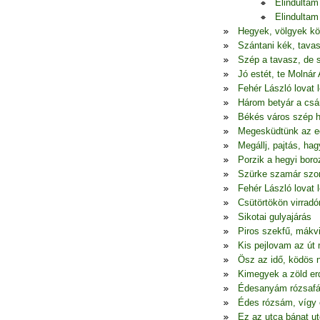
Elindulta
Elindulta
Hegyek, völgyek köz
Szántani kék, tava
Szép a tavasz, de 
Jó estét, te Molnár
Fehér László lovat l
Három betyár a csá
Békés város szép h
Megesküdtünk az e
Megállj, pajtás, h
Porzik a hegyi boro
Szürke szamár szo
Fehér László lovat l
Csütörtökön virradó
Sikotai gulyajárás
Piros szekfű, mákv
Kis pejlovam az út 
Ösz az idő, ködös 
Kimegyek a zöld er
Édesanyám rózsafá
Édes rózsám, vígy 
Ez az utca bánat u