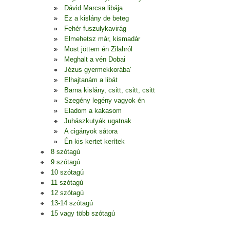
Dávid Marcsa libája
Ez a kislány de beteg
Fehér fuszulykavirág
Elmehetsz már, kismadár
Most jöttem én Zilahról
Meghalt a vén Dobai
Jézus gyermekkorába'
Elhajtanám a libát
Barna kislány, csitt, csitt, csitt
Szegény legény vagyok én
Eladom a kakasom
Juhászkutyák ugatnak
A cigányok sátora
Én kis kertet kerítek
8 szótagú
9 szótagú
10 szótagú
11 szótagú
12 szótagú
13-14 szótagú
15 vagy több szótagú