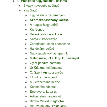
9. Emelkedő nagyambitusú dallamok
6 vagy kevesebb szótagú
7 szótagú
Egy szem búza teremjen
Szomszédasszony kakasa
A magas hegytetőről
Kis Bence
De sok eső, de sok sár
Sárga kukoricaszár
Csendesen, csak csendesen
Haj deláré, deláré
Nagy gazda volt az apám I.
Meleg málé, jól sült tyúk; Gazanyél
Gyiót pendíts hárfákra
Úr Krisztus feltámadott
Ó, Szent Anna, aranyág
Elmúlt az óesztendő
A Getszemáné kertbe'
Koporsóba zárjatok
Erre gyere, itt az út
Adjon Isten minden jót
Bimbó Miskát megfogták
Hej, zsidó lány, zsidó lány