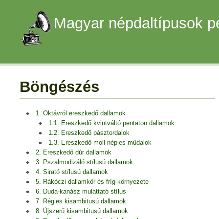
Magyar népdaltípusok p
Böngészés
1. Oktávról ereszkedő dallamok
1.1. Ereszkedő kvintváltó pentaton dallamok
1.2. Ereszkedő pásztordalok
1.3. Ereszkedő moll népies műdalok
2. Ereszkedő dúr dallamok
3. Pszalmodizáló stílusú dallamok
4. Sirató stílusú dallamok
5. Rákóczi dallamkör és fríg környezete
6. Duda-kanász mulattató stílus
7. Régies kisambitusú dallamok
8. Újszerű kisambitusú dallamok