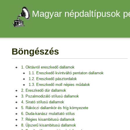
Magyar népdaltípusok p
Böngészés
1. Oktávról ereszkedő dallamok
1.1. Ereszkedő kvintváltó pentaton dallamok
1.2. Ereszkedő pásztordalok
1.3. Ereszkedő moll népies műdalok
2. Ereszkedő dúr dallamok
3. Pszalmodizáló stílusú dallamok
4. Sirató stílusú dallamok
5. Rákóczi dallamkör és fríg környezete
6. Duda-kanász mulattató stílus
7. Régies kisambitusú dallamok
8. Újszerű kisambitusú dallamok