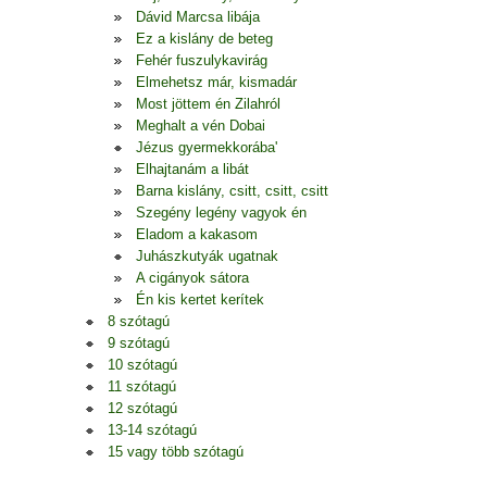
Dávid Marcsa libája
Ez a kislány de beteg
Fehér fuszulykavirág
Elmehetsz már, kismadár
Most jöttem én Zilahról
Meghalt a vén Dobai
Jézus gyermekkorába'
Elhajtanám a libát
Barna kislány, csitt, csitt, csitt
Szegény legény vagyok én
Eladom a kakasom
Juhászkutyák ugatnak
A cigányok sátora
Én kis kertet kerítek
8 szótagú
9 szótagú
10 szótagú
11 szótagú
12 szótagú
13-14 szótagú
15 vagy több szótagú