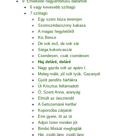
9. Emelkedő nagyambitusú dallamok
6 vagy kevesebb szótagú
7 szótagú
Egy szem búza teremjen
Szomszédasszony kakasa
A magas hegytetőről
Kis Bence
De sok eső, de sok sár
Sárga kukoricaszár
Csendesen, csak csendesen
Haj deláré, deláré
Nagy gazda volt az apám I.
Meleg málé, jól sült tyúk; Gazanyél
Gyiót pendíts hárfákra
Úr Krisztus feltámadott
Ó, Szent Anna, aranyág
Elmúlt az óesztendő
A Getszemáné kertbe'
Koporsóba zárjatok
Erre gyere, itt az út
Adjon Isten minden jót
Bimbó Miskát megfogták
Hej, zsidó lány, zsidó lány