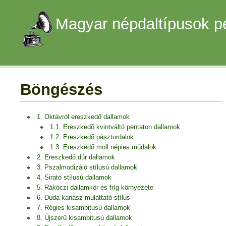
Magyar népdaltípusok p
Böngészés
1. Oktávról ereszkedő dallamok
1.1. Ereszkedő kvintváltó pentaton dallamok
1.2. Ereszkedő pásztordalok
1.3. Ereszkedő moll népies műdalok
2. Ereszkedő dúr dallamok
3. Pszalmodizáló stílusú dallamok
4. Sirató stílusú dallamok
5. Rákóczi dallamkör és fríg környezete
6. Duda-kanász mulattató stílus
7. Régies kisambitusú dallamok
8. Újszerű kisambitusú dallamok