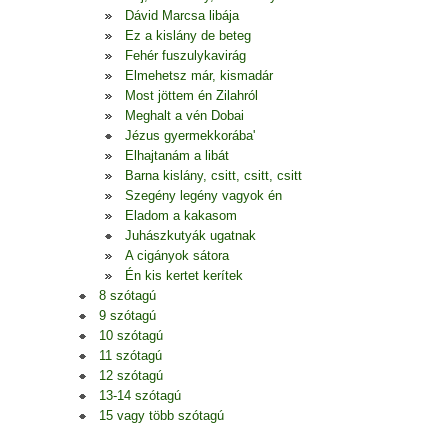
Dávid Marcsa libája
Ez a kislány de beteg
Fehér fuszulykavirág
Elmehetsz már, kismadár
Most jöttem én Zilahról
Meghalt a vén Dobai
Jézus gyermekkorába'
Elhajtanám a libát
Barna kislány, csitt, csitt, csitt
Szegény legény vagyok én
Eladom a kakasom
Juhászkutyák ugatnak
A cigányok sátora
Én kis kertet kerítek
8 szótagú
9 szótagú
10 szótagú
11 szótagú
12 szótagú
13-14 szótagú
15 vagy több szótagú