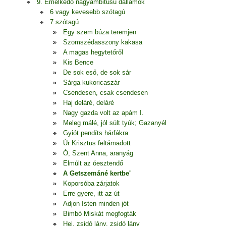
9. Emelkedő nagyambitusú dallamok
6 vagy kevesebb szótagú
7 szótagú
Egy szem búza teremjen
Szomszédasszony kakasa
A magas hegytetőről
Kis Bence
De sok eső, de sok sár
Sárga kukoricaszár
Csendesen, csak csendesen
Haj deláré, deláré
Nagy gazda volt az apám I.
Meleg málé, jól sült tyúk; Gazanyél
Gyiót pendíts hárfákra
Úr Krisztus feltámadott
Ó, Szent Anna, aranyág
Elmúlt az óesztendő
A Getszemáné kertbe'
Koporsóba zárjatok
Erre gyere, itt az út
Adjon Isten minden jót
Bimbó Miskát megfogták
Hej, zsidó lány, zsidó lány