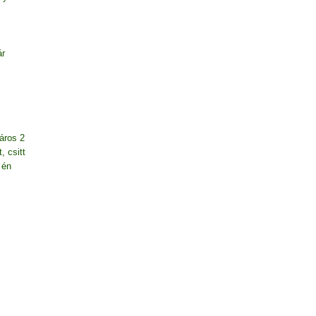
ár
áros 2
, csitt
 én