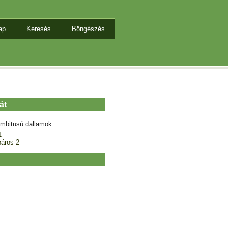
ap
Keresés
Böngészés
át
mbitusú dallamok
1
áros 2