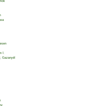
amok
n
asa
desen
m I.
k; Gazanyél
k
ny