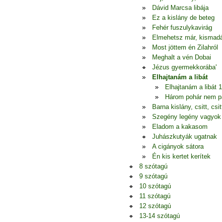
Dávid Marcsa libája
Ez a kislány de beteg
Fehér fuszulykavirág
Elmehetsz már, kismad
Most jöttem én Zilahról
Meghalt a vén Dobai
Jézus gyermekkorába'
Elhajtanám a libát
Elhajtanám a libát 1
Három pohár nem p
Barna kislány, csitt, csitt
Szegény legény vagyok
Eladom a kakasom
Juhászkutyák ugatnak
A cigányok sátora
Én kis kertet kerítek
8 szótagú
9 szótagú
10 szótagú
11 szótagú
12 szótagú
13-14 szótagú