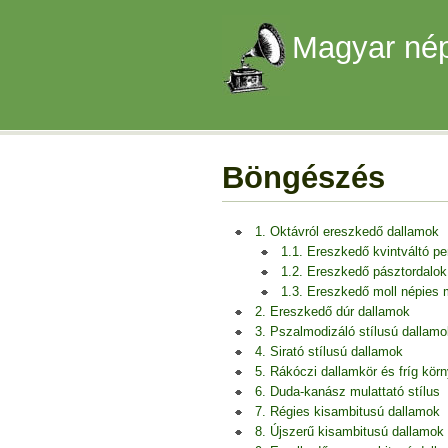
Magyar nép
Böngészés
1. Oktávról ereszkedő dallamok
1.1. Ereszkedő kvintváltó p
1.2. Ereszkedő pásztordalok
1.3. Ereszkedő moll népies
2. Ereszkedő dúr dallamok
3. Pszalmodizáló stílusú dallamo
4. Sirató stílusú dallamok
5. Rákóczi dallamkör és fríg kör
6. Duda-kanász mulattató stílus
7. Régies kisambitusú dallamok
8. Újszerű kisambitusú dallamok