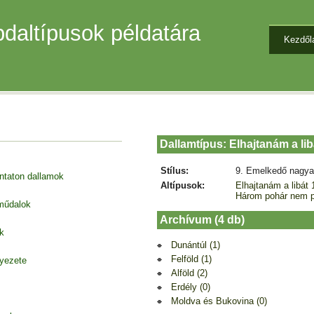
daltípusok példatára
Kezdől
Dallamtípus: Elhajtanám a lib
Stílus:
9. Emelkedő nagya
entaton dallamok
Altípusok:
Elhajtanám a libát 
Három pohár nem p
 műdalok
Archívum (4 db)
k
Dunántúl (1)
Felföld (1)
nyezete
Alföld (2)
Erdély (0)
Moldva és Bukovina (0)