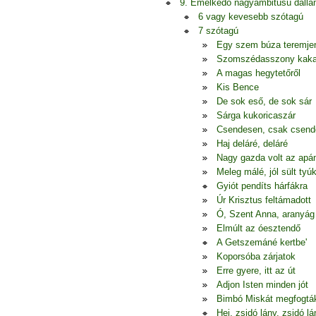
9. Emelkedő nagyambitusú dall
6 vagy kevesebb szótagú
7 szótagú
Egy szem búza teremje
Szomszédasszony kak
A magas hegytetőről
Kis Bence
De sok eső, de sok sár
Sárga kukoricaszár
Csendesen, csak csen
Haj deláré, deláré
Nagy gazda volt az apá
Meleg málé, jól sült tyú
Gyiót pendíts hárfákra
Úr Krisztus feltámadott
Ó, Szent Anna, aranyág
Elmúlt az óesztendő
A Getszemáné kertbe'
Koporsóba zárjatok
Erre gyere, itt az út
Adjon Isten minden jót
Bimbó Miskát megfogtá
Hej, zsidó lány, zsidó lá