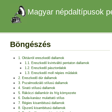
Magyar népdaltípusok p
Böngészés
1. Oktávról ereszkedő dallamok
1.1. Ereszkedő kvintváltó pentaton dallamok
1.2. Ereszkedő pásztordalok
1.3. Ereszkedő moll népies műdalok
2. Ereszkedő dúr dallamok
3. Pszalmodizáló stílusú dallamok
4. Sirató stílusú dallamok
5. Rákóczi dallamkör és fríg környezete
6. Duda-kanász mulattató stílus
7. Régies kisambitusú dallamok
8. Újszerű kisambitusú dallamok