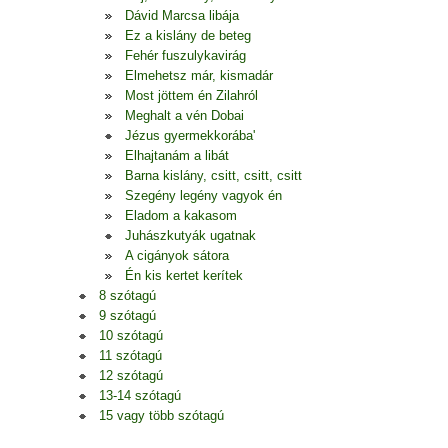
Dávid Marcsa libája
Ez a kislány de beteg
Fehér fuszulykavirág
Elmehetsz már, kismadár
Most jöttem én Zilahról
Meghalt a vén Dobai
Jézus gyermekkorába'
Elhajtanám a libát
Barna kislány, csitt, csitt, csitt
Szegény legény vagyok én
Eladom a kakasom
Juhászkutyák ugatnak
A cigányok sátora
Én kis kertet kerítek
8 szótagú
9 szótagú
10 szótagú
11 szótagú
12 szótagú
13-14 szótagú
15 vagy több szótagú