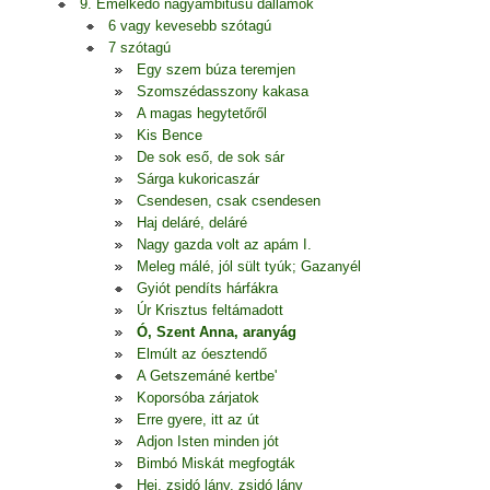
9. Emelkedő nagyambitusú dallamok
6 vagy kevesebb szótagú
7 szótagú
Egy szem búza teremjen
Szomszédasszony kakasa
A magas hegytetőről
Kis Bence
De sok eső, de sok sár
Sárga kukoricaszár
Csendesen, csak csendesen
Haj deláré, deláré
Nagy gazda volt az apám I.
Meleg málé, jól sült tyúk; Gazanyél
Gyiót pendíts hárfákra
Úr Krisztus feltámadott
Ó, Szent Anna, aranyág
Elmúlt az óesztendő
A Getszemáné kertbe'
Koporsóba zárjatok
Erre gyere, itt az út
Adjon Isten minden jót
Bimbó Miskát megfogták
Hej, zsidó lány, zsidó lány