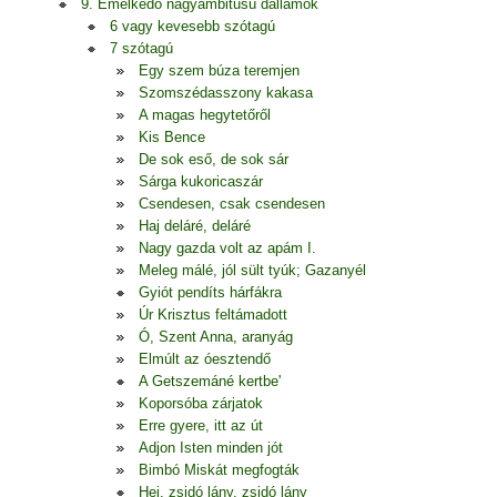
9. Emelkedő nagyambitusú dallamok
6 vagy kevesebb szótagú
7 szótagú
Egy szem búza teremjen
Szomszédasszony kakasa
A magas hegytetőről
Kis Bence
De sok eső, de sok sár
Sárga kukoricaszár
Csendesen, csak csendesen
Haj deláré, deláré
Nagy gazda volt az apám I.
Meleg málé, jól sült tyúk; Gazanyél
Gyiót pendíts hárfákra
Úr Krisztus feltámadott
Ó, Szent Anna, aranyág
Elmúlt az óesztendő
A Getszemáné kertbe'
Koporsóba zárjatok
Erre gyere, itt az út
Adjon Isten minden jót
Bimbó Miskát megfogták
Hej, zsidó lány, zsidó lány