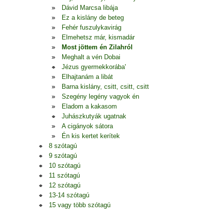
Dávid Marcsa libája
Ez a kislány de beteg
Fehér fuszulykavirág
Elmehetsz már, kismadár
Most jöttem én Zilahról
Meghalt a vén Dobai
Jézus gyermekkorába'
Elhajtanám a libát
Barna kislány, csitt, csitt, csitt
Szegény legény vagyok én
Eladom a kakasom
Juhászkutyák ugatnak
A cigányok sátora
Én kis kertet kerítek
8 szótagú
9 szótagú
10 szótagú
11 szótagú
12 szótagú
13-14 szótagú
15 vagy több szótagú