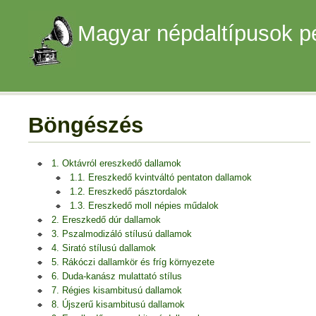
Magyar népdaltípusok p
Böngészés
1. Oktávról ereszkedő dallamok
1.1. Ereszkedő kvintváltó pentaton dallamok
1.2. Ereszkedő pásztordalok
1.3. Ereszkedő moll népies műdalok
2. Ereszkedő dúr dallamok
3. Pszalmodizáló stílusú dallamok
4. Sirató stílusú dallamok
5. Rákóczi dallamkör és fríg környezete
6. Duda-kanász mulattató stílus
7. Régies kisambitusú dallamok
8. Újszerű kisambitusú dallamok