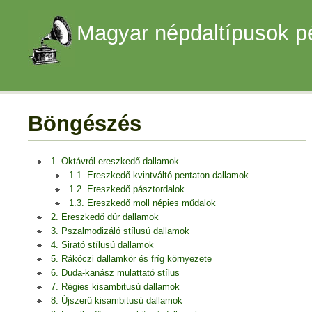
Magyar népdaltípusok p
Böngészés
1. Oktávról ereszkedő dallamok
1.1. Ereszkedő kvintváltó pentaton dallamok
1.2. Ereszkedő pásztordalok
1.3. Ereszkedő moll népies műdalok
2. Ereszkedő dúr dallamok
3. Pszalmodizáló stílusú dallamok
4. Sirató stílusú dallamok
5. Rákóczi dallamkör és fríg környezete
6. Duda-kanász mulattató stílus
7. Régies kisambitusú dallamok
8. Újszerű kisambitusú dallamok