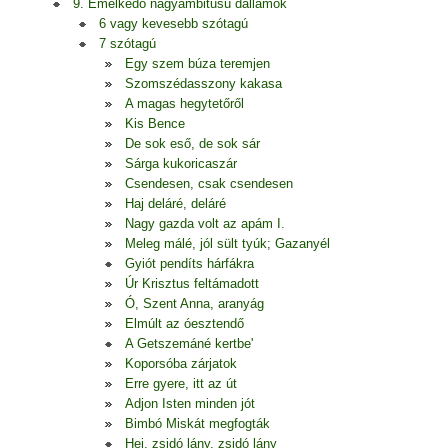
9. Emelkedő nagyambitusú dallamok
6 vagy kevesebb szótagú
7 szótagú
Egy szem búza teremjen
Szomszédasszony kakasa
A magas hegytetőről
Kis Bence
De sok eső, de sok sár
Sárga kukoricaszár
Csendesen, csak csendesen
Haj deláré, deláré
Nagy gazda volt az apám I.
Meleg málé, jól sült tyúk; Gazanyél
Gyiót pendíts hárfákra
Úr Krisztus feltámadott
Ó, Szent Anna, aranyág
Elmúlt az óesztendő
A Getszemáné kertbe'
Koporsóba zárjatok
Erre gyere, itt az út
Adjon Isten minden jót
Bimbó Miskát megfogták
Hej, zsidó lány, zsidó lány