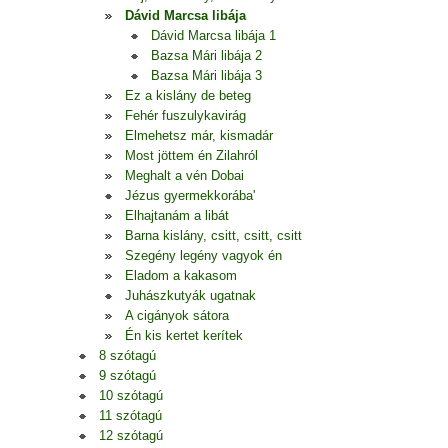
Dávid Marcsa libája
Dávid Marcsa libája 1
Bazsa Mári libája 2
Bazsa Mári libája 3
Ez a kislány de beteg
Fehér fuszulykavirág
Elmehetsz már, kismadár
Most jöttem én Zilahról
Meghalt a vén Dobai
Jézus gyermekkorába'
Elhajtanám a libát
Barna kislány, csitt, csitt, csitt
Szegény legény vagyok én
Eladom a kakasom
Juhászkutyák ugatnak
A cigányok sátora
Én kis kertet kerítek
8 szótagú
9 szótagú
10 szótagú
11 szótagú
12 szótagú