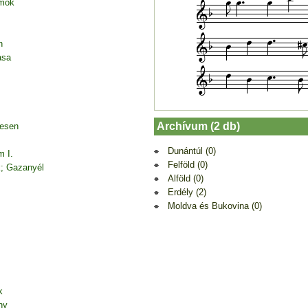
amok
n
asa
Archívum (2 db)
desen
Dunántúl (0)
m I.
Felföld (0)
k; Gazanyél
Alföld (0)
Erdély (2)
Moldva és Bukovina (0)
k
ny