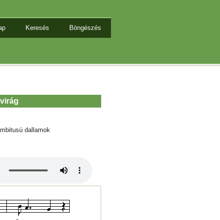
ap
Keresés
Böngészés
virág
mbitusú dallamok