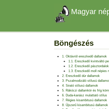
Magyar nép
Böngészés
1. Oktávról ereszkedő dallamok
1.1. Ereszkedő kvintváltó p
1.2. Ereszkedő pásztordalok
1.3. Ereszkedő moll népies
2. Ereszkedő dúr dallamok
3. Pszalmodizáló stílusú dallamo
4. Sirató stílusú dallamok
5. Rákóczi dallamkör és fríg kör
6. Duda-kanász mulattató stílus
7. Régies kisambitusú dallamok
8. Újszerű kisambitusú dallamok