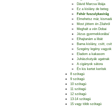
Dávid Marcsa libája
Ez a kislány de beteg
Fehér fuszulykavirág
Elmehetsz már, kismad
Most jöttem én Zilahról
Meghalt a vén Dobai
Jézus gyermekkorába'
Elhajtanám a libát
Barna kislány, csitt, csitt
Szegény legény vagyok
Eladom a kakasom
Juhászkutyák ugatnak
A cigányok sátora
Én kis kertet kerítek
8 szótagú
9 szótagú
10 szótagú
11 szótagú
12 szótagú
13-14 szótagú
15 vagy több szótagú