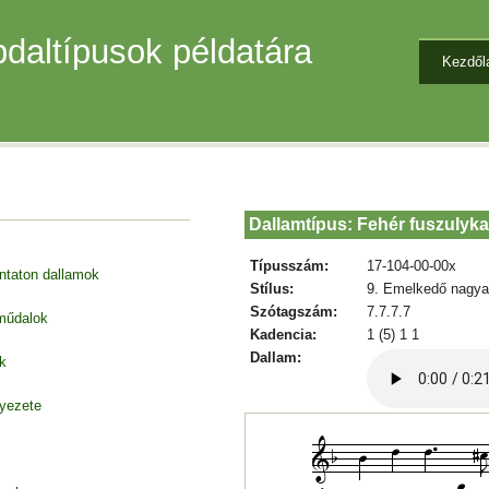
daltípusok példatára
Kezdől
Dallamtípus: Fehér fuszulyka
Típusszám:
17-104-00-00x
entaton dallamok
Stílus:
9. Emelkedő nagya
Szótagszám:
7.7.7.7
 műdalok
Kadencia:
1 (5) 1 1
Dallam:
k
nyezete