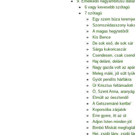
9. Emelkedő nagyambitusú dall
6 vagy kevesebb szótagú
7 szótagú
Egy szem búza teremje
Szomszédasszony kak
A magas hegytetőről
Kis Bence
De sok eső, de sok sár
Sárga kukoricaszár
Csendesen, csak csen
Haj deláré, deláré
Nagy gazda volt az apá
Meleg málé, jól sült tyú
Gyiót pendíts hárfákra
Úr Krisztus feltámadott
Ó, Szent Anna, aranyág
Elmúlt az óesztendő
A Getszemáné kertbe'
Koporsóba zárjatok
Erre gyere, itt az út
Adjon Isten minden jót
Bimbó Miskát megfogtá
Hej, zsidó lány, zsidó lá