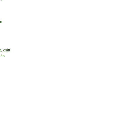
ár
, csitt
 én