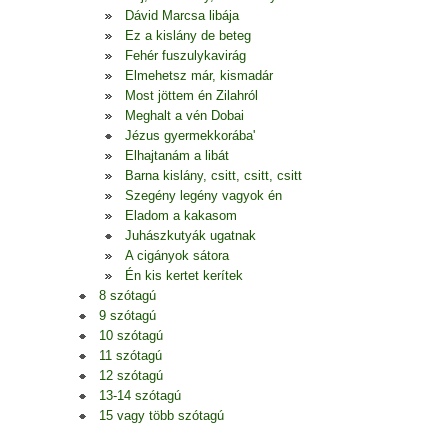
Dávid Marcsa libája
Ez a kislány de beteg
Fehér fuszulykavirág
Elmehetsz már, kismadár
Most jöttem én Zilahról
Meghalt a vén Dobai
Jézus gyermekkorába'
Elhajtanám a libát
Barna kislány, csitt, csitt, csitt
Szegény legény vagyok én
Eladom a kakasom
Juhászkutyák ugatnak
A cigányok sátora
Én kis kertet kerítek
8 szótagú
9 szótagú
10 szótagú
11 szótagú
12 szótagú
13-14 szótagú
15 vagy több szótagú