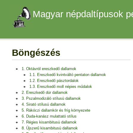
Magyar népdaltípusok p
Böngészés
1. Oktávról ereszkedő dallamok
1.1. Ereszkedő kvintváltó pentaton dallamok
1.2. Ereszkedő pásztordalok
1.3. Ereszkedő moll népies műdalok
2. Ereszkedő dúr dallamok
3. Pszalmodizáló stílusú dallamok
4. Sirató stílusú dallamok
5. Rákóczi dallamkör és fríg környezete
6. Duda-kanász mulattató stílus
7. Régies kisambitusú dallamok
8. Újszerű kisambitusú dallamok