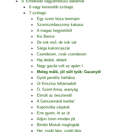
9. Emelkedő nagyambitusú dallamok
6 vagy kevesebb szótagú
7 szótagú
Egy szem búza teremjen
Szomszédasszony kakasa
A magas hegytetőről
Kis Bence
De sok eső, de sok sár
Sárga kukoricaszár
Csendesen, csak csendesen
Haj deláré, deláré
Nagy gazda volt az apám I.
Meleg málé, jól sült tyúk; Gazanyél
Gyiót pendíts hárfákra
Úr Krisztus feltámadott
Ó, Szent Anna, aranyág
Elmúlt az óesztendő
A Getszemáné kertbe'
Koporsóba zárjatok
Erre gyere, itt az út
Adjon Isten minden jót
Bimbó Miskát megfogták
Hej, zsidó lány, zsidó lány