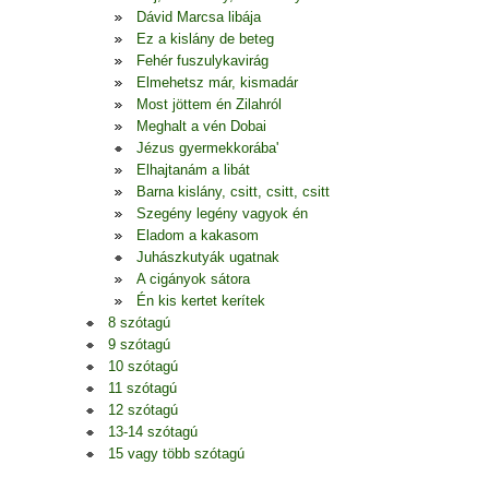
Dávid Marcsa libája
Ez a kislány de beteg
Fehér fuszulykavirág
Elmehetsz már, kismadár
Most jöttem én Zilahról
Meghalt a vén Dobai
Jézus gyermekkorába'
Elhajtanám a libát
Barna kislány, csitt, csitt, csitt
Szegény legény vagyok én
Eladom a kakasom
Juhászkutyák ugatnak
A cigányok sátora
Én kis kertet kerítek
8 szótagú
9 szótagú
10 szótagú
11 szótagú
12 szótagú
13-14 szótagú
15 vagy több szótagú