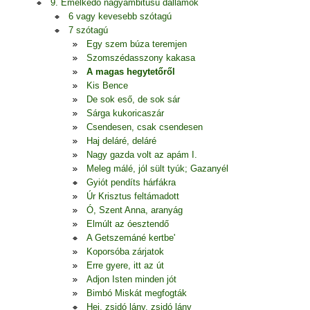
9. Emelkedő nagyambitusú dallamok
6 vagy kevesebb szótagú
7 szótagú
Egy szem búza teremjen
Szomszédasszony kakasa
A magas hegytetőről
Kis Bence
De sok eső, de sok sár
Sárga kukoricaszár
Csendesen, csak csendesen
Haj deláré, deláré
Nagy gazda volt az apám I.
Meleg málé, jól sült tyúk; Gazanyél
Gyiót pendíts hárfákra
Úr Krisztus feltámadott
Ó, Szent Anna, aranyág
Elmúlt az óesztendő
A Getszemáné kertbe'
Koporsóba zárjatok
Erre gyere, itt az út
Adjon Isten minden jót
Bimbó Miskát megfogták
Hej, zsidó lány, zsidó lány