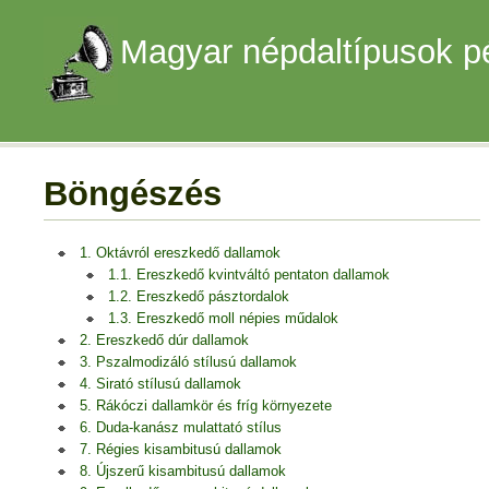
Magyar népdaltípusok p
Böngészés
1. Oktávról ereszkedő dallamok
1.1. Ereszkedő kvintváltó pentaton dallamok
1.2. Ereszkedő pásztordalok
1.3. Ereszkedő moll népies műdalok
2. Ereszkedő dúr dallamok
3. Pszalmodizáló stílusú dallamok
4. Sirató stílusú dallamok
5. Rákóczi dallamkör és fríg környezete
6. Duda-kanász mulattató stílus
7. Régies kisambitusú dallamok
8. Újszerű kisambitusú dallamok