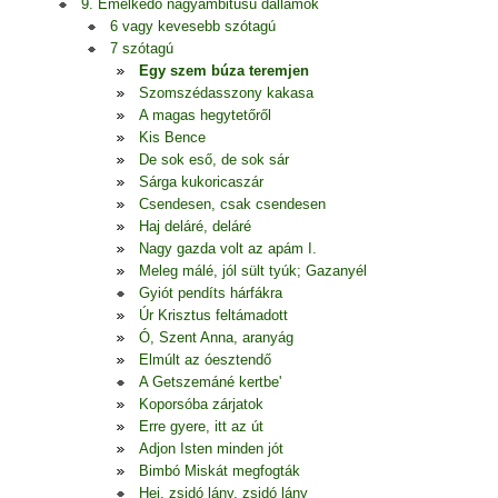
9. Emelkedő nagyambitusú dallamok
6 vagy kevesebb szótagú
7 szótagú
Egy szem búza teremjen
Szomszédasszony kakasa
A magas hegytetőről
Kis Bence
De sok eső, de sok sár
Sárga kukoricaszár
Csendesen, csak csendesen
Haj deláré, deláré
Nagy gazda volt az apám I.
Meleg málé, jól sült tyúk; Gazanyél
Gyiót pendíts hárfákra
Úr Krisztus feltámadott
Ó, Szent Anna, aranyág
Elmúlt az óesztendő
A Getszemáné kertbe'
Koporsóba zárjatok
Erre gyere, itt az út
Adjon Isten minden jót
Bimbó Miskát megfogták
Hej, zsidó lány, zsidó lány