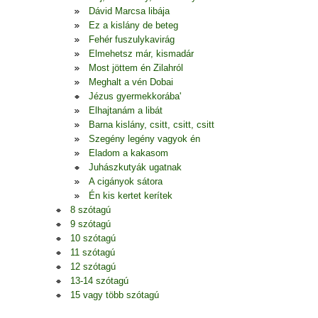
Dávid Marcsa libája
Ez a kislány de beteg
Fehér fuszulykavirág
Elmehetsz már, kismadár
Most jöttem én Zilahról
Meghalt a vén Dobai
Jézus gyermekkorába'
Elhajtanám a libát
Barna kislány, csitt, csitt, csitt
Szegény legény vagyok én
Eladom a kakasom
Juhászkutyák ugatnak
A cigányok sátora
Én kis kertet kerítek
8 szótagú
9 szótagú
10 szótagú
11 szótagú
12 szótagú
13-14 szótagú
15 vagy több szótagú