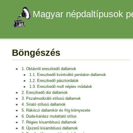
Magyar népdaltípusok p
Böngészés
1. Oktávról ereszkedő dallamok
1.1. Ereszkedő kvintváltó pentaton dallamok
1.2. Ereszkedő pásztordalok
1.3. Ereszkedő moll népies műdalok
2. Ereszkedő dúr dallamok
3. Pszalmodizáló stílusú dallamok
4. Sirató stílusú dallamok
5. Rákóczi dallamkör és fríg környezete
6. Duda-kanász mulattató stílus
7. Régies kisambitusú dallamok
8. Újszerű kisambitusú dallamok