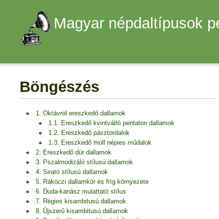
Magyar népdaltípusok p
Böngészés
1. Oktávról ereszkedő dallamok
1.1. Ereszkedő kvintváltó pentaton dallamok
1.2. Ereszkedő pásztordalok
1.3. Ereszkedő moll népies műdalok
2. Ereszkedő dúr dallamok
3. Pszalmodizáló stílusú dallamok
4. Sirató stílusú dallamok
5. Rákóczi dallamkör és fríg környezete
6. Duda-kanász mulattató stílus
7. Régies kisambitusú dallamok
8. Újszerű kisambitusú dallamok