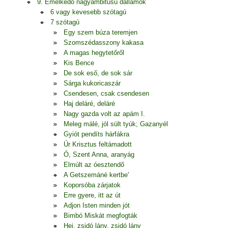
9. Emelkedő nagyambitusú dallamok
6 vagy kevesebb szótagú
7 szótagú
Egy szem búza teremjen
Szomszédasszony kakasa
A magas hegytetőről
Kis Bence
De sok eső, de sok sár
Sárga kukoricaszár
Csendesen, csak csendesen
Haj deláré, deláré
Nagy gazda volt az apám I.
Meleg málé, jól sült tyúk; Gazanyél
Gyiót pendíts hárfákra
Úr Krisztus feltámadott
Ó, Szent Anna, aranyág
Elmúlt az óesztendő
A Getszemáné kertbe'
Koporsóba zárjatok
Erre gyere, itt az út
Adjon Isten minden jót
Bimbó Miskát megfogták
Hej, zsidó lány, zsidó lány