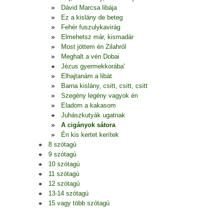
Dávid Marcsa libája
Ez a kislány de beteg
Fehér fuszulykavirág
Elmehetsz már, kismadár
Most jöttem én Zilahról
Meghalt a vén Dobai
Jézus gyermekkorába'
Elhajtanám a libát
Barna kislány, csitt, csitt, csitt
Szegény legény vagyok én
Eladom a kakasom
Juhászkutyák ugatnak
A cigányok sátora
Én kis kertet kerítek
8 szótagú
9 szótagú
10 szótagú
11 szótagú
12 szótagú
13-14 szótagú
15 vagy több szótagú