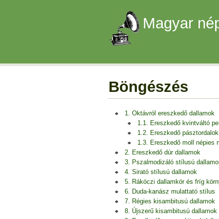
Magyar nép
Böngészés
1. Oktávról ereszkedő dallamok
1.1. Ereszkedő kvintváltó p
1.2. Ereszkedő pásztordalok
1.3. Ereszkedő moll népies
2. Ereszkedő dúr dallamok
3. Pszalmodizáló stílusú dallamo
4. Sirató stílusú dallamok
5. Rákóczi dallamkör és fríg kör
6. Duda-kanász mulattató stílus
7. Régies kisambitusú dallamok
8. Újszerű kisambitusú dallamok