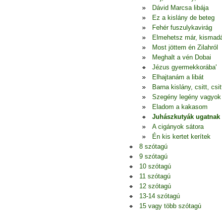
Dávid Marcsa libája
Ez a kislány de beteg
Fehér fuszulykavirág
Elmehetsz már, kismad
Most jöttem én Zilahról
Meghalt a vén Dobai
Jézus gyermekkorába'
Elhajtanám a libát
Barna kislány, csitt, csitt
Szegény legény vagyok
Eladom a kakasom
Juhászkutyák ugatnak
A cigányok sátora
Én kis kertet kerítek
8 szótagú
9 szótagú
10 szótagú
11 szótagú
12 szótagú
13-14 szótagú
15 vagy több szótagú