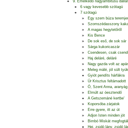
9. Emelkedő nagyambitusú dall
6 vagy kevesebb szótagú
7 szótagú
Egy szem búza teremje
Szomszédasszony kak
A magas hegytetőről
Kis Bence
De sok eső, de sok sár
Sárga kukoricaszár
Csendesen, csak csen
Haj deláré, deláré
Nagy gazda volt az apá
Meleg málé, jól sült tyú
Gyiót pendíts hárfákra
Úr Krisztus feltámadott
Ó, Szent Anna, aranyág
Elmúlt az óesztendő
A Getszemáné kertbe'
Koporsóba zárjatok
Erre gyere, itt az út
Adjon Isten minden jót
Bimbó Miskát megfogtá
Hej, zsidó lány, zsidó lá