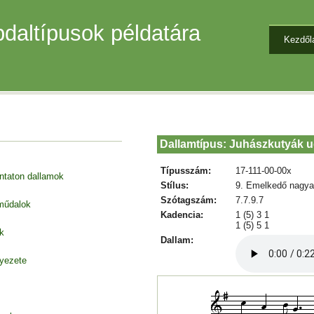
daltípusok példatára
Kezdől
Dallamtípus: Juhászkutyák 
Típusszám:
17-111-00-00x
entaton dallamok
Stílus:
9. Emelkedő nagya
Szótagszám:
7.7.9.7
 műdalok
Kadencia:
1 (5) 3 1
1 (5) 5 1
k
Dallam:
nyezete