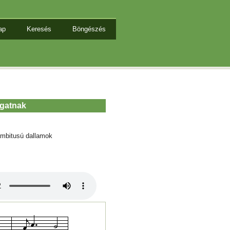
ap
Keresés
Böngészés
ugatnak
mbitusú dallamok