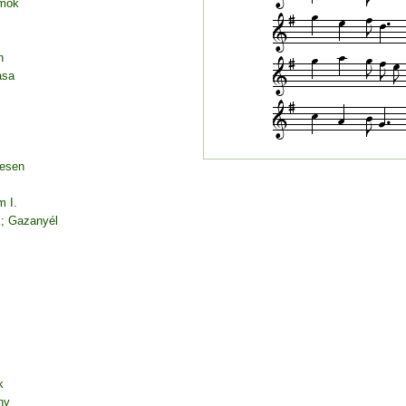
amok
n
asa
desen
m I.
k; Gazanyél
k
ny