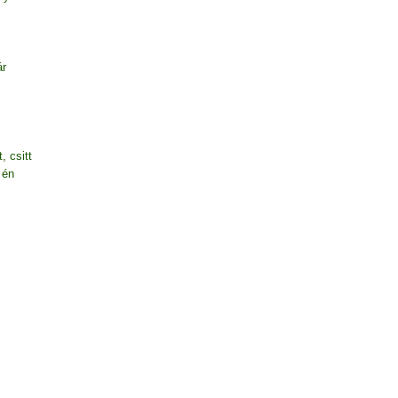
ár
, csitt
 én