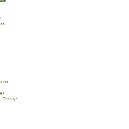
amok
n
asa
desen
m I.
k; Gazanyél