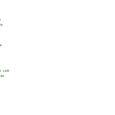
k
ny
ár
, csitt
 én