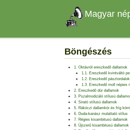
Magyar nép
Böngészés
1. Oktávról ereszkedő dallamok
1.1. Ereszkedő kvintváltó p
1.2. Ereszkedő pásztordalok
1.3. Ereszkedő moll népies
2. Ereszkedő dúr dallamok
3. Pszalmodizáló stílusú dallamo
4. Sirató stílusú dallamok
5. Rákóczi dallamkör és fríg kör
6. Duda-kanász mulattató stílus
7. Régies kisambitusú dallamok
8. Újszerű kisambitusú dallamok