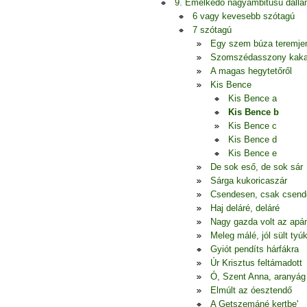
9. Emelkedő nagyambitusú dall
6 vagy kevesebb szótagú
7 szótagú
Egy szem búza teremje
Szomszédasszony kak
A magas hegytetőről
Kis Bence
Kis Bence a
Kis Bence b
Kis Bence c
Kis Bence d
Kis Bence e
De sok eső, de sok sár
Sárga kukoricaszár
Csendesen, csak csen
Haj deláré, deláré
Nagy gazda volt az apá
Meleg málé, jól sült tyú
Gyiót pendíts hárfákra
Úr Krisztus feltámadott
Ó, Szent Anna, aranyág
Elmúlt az óesztendő
A Getszemáné kertbe'