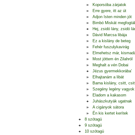
Koporsóba zárjatok
Erre gyere, itt az út
Adjon Isten minden jót
Bimbó Miskát megfogtá
Hej, zsidó lány, zsidó lá
Dávid Marcsa libája
Ez a kislány de beteg
Fehér fuszulykavirág
Elmehetsz már, kismad
Most jöttem én Zilahról
Meghalt a vén Dobai
Jézus gyermekkorába'
Elhajtanám a libát
Barna kislány, csitt, csitt
Szegény legény vagyok
Eladom a kakasom
Juhászkutyák ugatnak
A cigányok sátora
Én kis kertet kerítek
8 szótagú
9 szótagú
10 szótagú