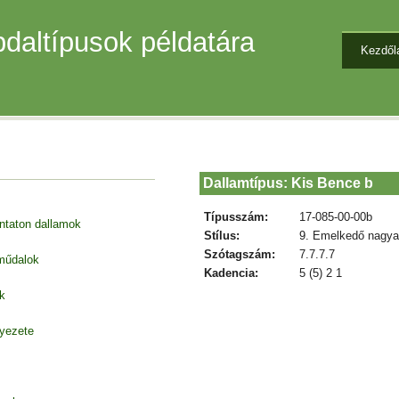
daltípusok példatára
Kezdől
Dallamtípus: Kis Bence b
Típusszám:
17-085-00-00b
entaton dallamok
Stílus:
9. Emelkedő nagya
Szótagszám:
7.7.7.7
 műdalok
Kadencia:
5 (5) 2 1
k
nyezete