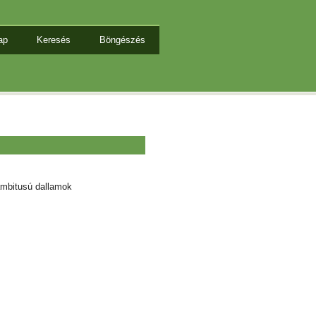
ap
Keresés
Böngészés
mbitusú dallamok