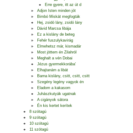
Erre gyere, itt az út d
Adjon Isten minden jót
Bimbó Miskát megfogták
Hej, zsidó lány, zsidó lány
Dávid Marcsa libája
Ez a kislány de beteg
Fehér fuszulykavirág
Elmehetsz már, kismadár
Most jöttem én Zilahról
Meghalt a vén Dobai
Jézus gyermekkorába'
Elhajtanám a libát
Barna kislány, csitt, csitt, csitt
Szegény legény vagyok én
Eladom a kakasom
Juhászkutyák ugatnak
A cigányok sátora
Én kis kertet kerítek
8 szótagú
9 szótagú
10 szótagú
11 szótagú