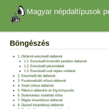
Magyar népdaltípusok p
Böngészés
1. Oktávról ereszkedő dallamok
1.1. Ereszkedő kvintváltó pentaton dallamok
1.2. Ereszkedő pásztordalok
1.3. Ereszkedő moll népies műdalok
2. Ereszkedő dúr dallamok
3. Pszalmodizáló stílusú dallamok
4. Sirató stílusú dallamok
5. Rákóczi dallamkör és fríg környezete
6. Duda-kanász mulattató stílus
7. Régies kisambitusú dallamok
8. Újszerű kisambitusú dallamok