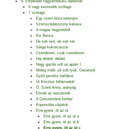
9. Emelkedő nagyambitusú dallamok
6 vagy kevesebb szótagú
7 szótagú
Egy szem búza teremjen
Szomszédasszony kakasa
A magas hegytetőről
Kis Bence
De sok eső, de sok sár
Sárga kukoricaszár
Csendesen, csak csendesen
Haj deláré, deláré
Nagy gazda volt az apám I.
Meleg málé, jól sült tyúk; Gazanyél
Gyiót pendíts hárfákra
Úr Krisztus feltámadott
Ó, Szent Anna, aranyág
Elmúlt az óesztendő
A Getszemáné kertbe'
Koporsóba zárjatok
Erre gyere, itt az út
Erre gyere, itt az út a
Erre gyere, itt az út b
Erre gyere, itt az út c