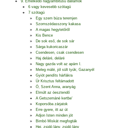
9. Emelkedő nagyambitusú dallamok
6 vagy kevesebb szótagú
7 szótagú
Egy szem búza teremjen
Szomszédasszony kakasa
A magas hegytetőről
Kis Bence
De sok eső, de sok sár
Sárga kukoricaszár
Csendesen, csak csendesen
Haj deláré, deláré
Nagy gazda volt az apám I.
Meleg málé, jól sült tyúk; Gazanyél
Gyiót pendíts hárfákra
Úr Krisztus feltámadott
Ó, Szent Anna, aranyág
Elmúlt az óesztendő
A Getszemáné kertbe'
Koporsóba zárjatok
Erre gyere, itt az út
Adjon Isten minden jót
Bimbó Miskát megfogták
Hej, zsidó lány, zsidó lány