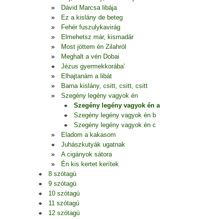
Dávid Marcsa libája
Ez a kislány de beteg
Fehér fuszulykavirág
Elmehetsz már, kismadár
Most jöttem én Zilahról
Meghalt a vén Dobai
Jézus gyermekkorába'
Elhajtanám a libát
Barna kislány, csitt, csitt, csitt
Szegény legény vagyok én
Szegény legény vagyok én a
Szegény legény vagyok én b
Szegény legény vagyok én c
Eladom a kakasom
Juhászkutyák ugatnak
A cigányok sátora
Én kis kertet kerítek
8 szótagú
9 szótagú
10 szótagú
11 szótagú
12 szótagú