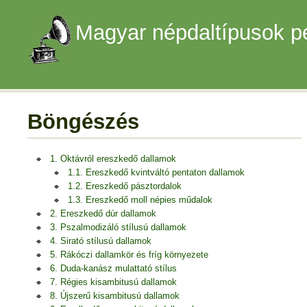
Magyar népdaltípusok p
Böngészés
1. Oktávról ereszkedő dallamok
1.1. Ereszkedő kvintváltó pentaton dallamok
1.2. Ereszkedő pásztordalok
1.3. Ereszkedő moll népies műdalok
2. Ereszkedő dúr dallamok
3. Pszalmodizáló stílusú dallamok
4. Sirató stílusú dallamok
5. Rákóczi dallamkör és fríg környezete
6. Duda-kanász mulattató stílus
7. Régies kisambitusú dallamok
8. Újszerű kisambitusú dallamok