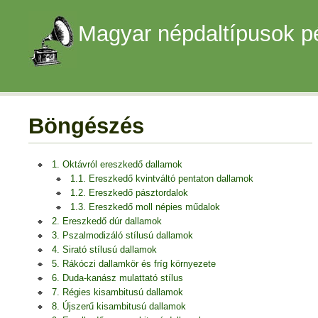
Magyar népdaltípusok p
Böngészés
1. Oktávról ereszkedő dallamok
1.1. Ereszkedő kvintváltó pentaton dallamok
1.2. Ereszkedő pásztordalok
1.3. Ereszkedő moll népies műdalok
2. Ereszkedő dúr dallamok
3. Pszalmodizáló stílusú dallamok
4. Sirató stílusú dallamok
5. Rákóczi dallamkör és fríg környezete
6. Duda-kanász mulattató stílus
7. Régies kisambitusú dallamok
8. Újszerű kisambitusú dallamok