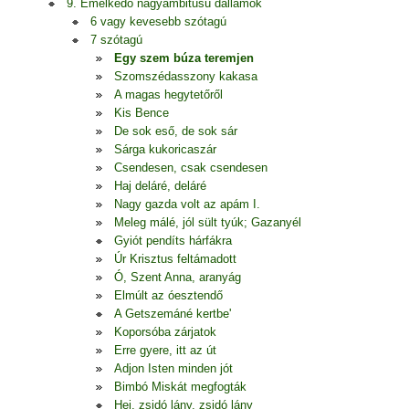
9. Emelkedő nagyambitusú dallamok
6 vagy kevesebb szótagú
7 szótagú
Egy szem búza teremjen
Szomszédasszony kakasa
A magas hegytetőről
Kis Bence
De sok eső, de sok sár
Sárga kukoricaszár
Csendesen, csak csendesen
Haj deláré, deláré
Nagy gazda volt az apám I.
Meleg málé, jól sült tyúk; Gazanyél
Gyiót pendíts hárfákra
Úr Krisztus feltámadott
Ó, Szent Anna, aranyág
Elmúlt az óesztendő
A Getszemáné kertbe'
Koporsóba zárjatok
Erre gyere, itt az út
Adjon Isten minden jót
Bimbó Miskát megfogták
Hej, zsidó lány, zsidó lány