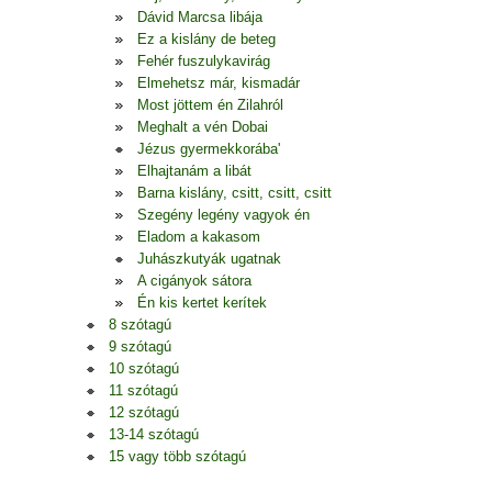
Dávid Marcsa libája
Ez a kislány de beteg
Fehér fuszulykavirág
Elmehetsz már, kismadár
Most jöttem én Zilahról
Meghalt a vén Dobai
Jézus gyermekkorába'
Elhajtanám a libát
Barna kislány, csitt, csitt, csitt
Szegény legény vagyok én
Eladom a kakasom
Juhászkutyák ugatnak
A cigányok sátora
Én kis kertet kerítek
8 szótagú
9 szótagú
10 szótagú
11 szótagú
12 szótagú
13-14 szótagú
15 vagy több szótagú