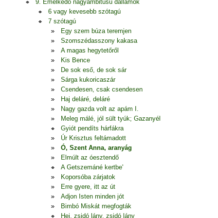
9. Emelkedő nagyambitusú dallamok
6 vagy kevesebb szótagú
7 szótagú
Egy szem búza teremjen
Szomszédasszony kakasa
A magas hegytetőről
Kis Bence
De sok eső, de sok sár
Sárga kukoricaszár
Csendesen, csak csendesen
Haj deláré, deláré
Nagy gazda volt az apám I.
Meleg málé, jól sült tyúk; Gazanyél
Gyiót pendíts hárfákra
Úr Krisztus feltámadott
Ó, Szent Anna, aranyág
Elmúlt az óesztendő
A Getszemáné kertbe'
Koporsóba zárjatok
Erre gyere, itt az út
Adjon Isten minden jót
Bimbó Miskát megfogták
Hej, zsidó lány, zsidó lány