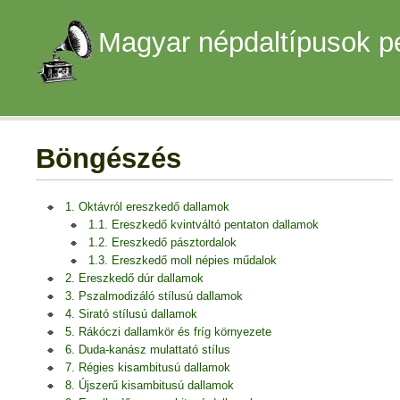
Magyar népdaltípusok p
Böngészés
1. Oktávról ereszkedő dallamok
1.1. Ereszkedő kvintváltó pentaton dallamok
1.2. Ereszkedő pásztordalok
1.3. Ereszkedő moll népies műdalok
2. Ereszkedő dúr dallamok
3. Pszalmodizáló stílusú dallamok
4. Sirató stílusú dallamok
5. Rákóczi dallamkör és fríg környezete
6. Duda-kanász mulattató stílus
7. Régies kisambitusú dallamok
8. Újszerű kisambitusú dallamok