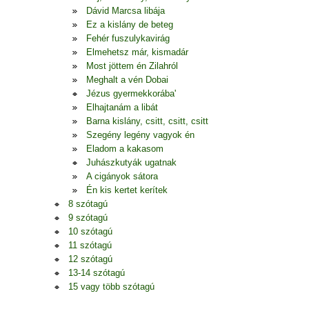
Dávid Marcsa libája
Ez a kislány de beteg
Fehér fuszulykavirág
Elmehetsz már, kismadár
Most jöttem én Zilahról
Meghalt a vén Dobai
Jézus gyermekkorába'
Elhajtanám a libát
Barna kislány, csitt, csitt, csitt
Szegény legény vagyok én
Eladom a kakasom
Juhászkutyák ugatnak
A cigányok sátora
Én kis kertet kerítek
8 szótagú
9 szótagú
10 szótagú
11 szótagú
12 szótagú
13-14 szótagú
15 vagy több szótagú