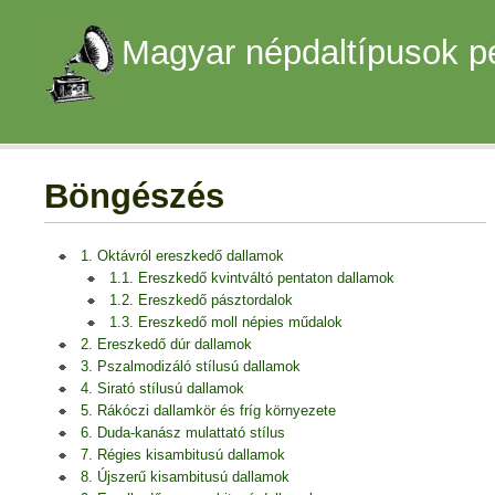
Magyar népdaltípusok p
Böngészés
1. Oktávról ereszkedő dallamok
1.1. Ereszkedő kvintváltó pentaton dallamok
1.2. Ereszkedő pásztordalok
1.3. Ereszkedő moll népies műdalok
2. Ereszkedő dúr dallamok
3. Pszalmodizáló stílusú dallamok
4. Sirató stílusú dallamok
5. Rákóczi dallamkör és fríg környezete
6. Duda-kanász mulattató stílus
7. Régies kisambitusú dallamok
8. Újszerű kisambitusú dallamok