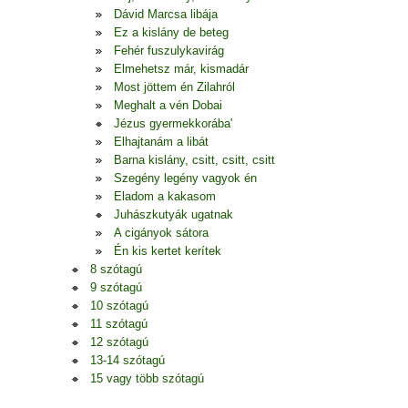
Dávid Marcsa libája
Ez a kislány de beteg
Fehér fuszulykavirág
Elmehetsz már, kismadár
Most jöttem én Zilahról
Meghalt a vén Dobai
Jézus gyermekkorába'
Elhajtanám a libát
Barna kislány, csitt, csitt, csitt
Szegény legény vagyok én
Eladom a kakasom
Juhászkutyák ugatnak
A cigányok sátora
Én kis kertet kerítek
8 szótagú
9 szótagú
10 szótagú
11 szótagú
12 szótagú
13-14 szótagú
15 vagy több szótagú