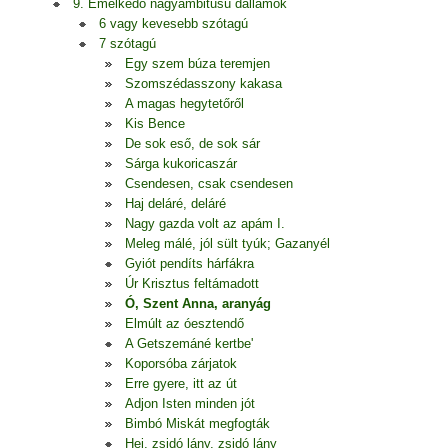
9. Emelkedő nagyambitusú dallamok
6 vagy kevesebb szótagú
7 szótagú
Egy szem búza teremjen
Szomszédasszony kakasa
A magas hegytetőről
Kis Bence
De sok eső, de sok sár
Sárga kukoricaszár
Csendesen, csak csendesen
Haj deláré, deláré
Nagy gazda volt az apám I.
Meleg málé, jól sült tyúk; Gazanyél
Gyiót pendíts hárfákra
Úr Krisztus feltámadott
Ó, Szent Anna, aranyág
Elmúlt az óesztendő
A Getszemáné kertbe'
Koporsóba zárjatok
Erre gyere, itt az út
Adjon Isten minden jót
Bimbó Miskát megfogták
Hej, zsidó lány, zsidó lány